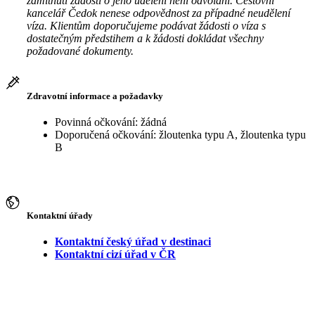
zamítnutí žádosti o jeho udělení není odvolání. Cestovní
kancelář Čedok nenese odpovědnost za případné neudělení
víza. Klientům doporučujeme podávat žádosti o víza s
dostatečným předstihem a k žádosti dokládat všechny
požadované dokumenty.
Zdravotní informace a požadavky
Povinná očkování: žádná
Doporučená očkování: žloutenka typu A, žloutenka typu
B
Kontaktní úřady
Kontaktní český úřad v destinaci
Kontaktní cizí úřad v ČR