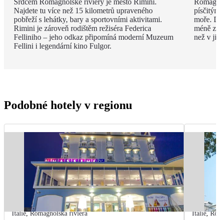
Srdcem Romagnolské riviéry je město Rimini.
Romagno
Najdete tu více než 15 kilometrů upraveného
písčitý
pobřeží s lehátky, bary a sportovními aktivitami.
moře. Dí
Rimini je zároveň rodištěm režiséra Federica
méně zku
Felliniho – jeho odkaz připomíná moderní Muzeum
než v ji
Fellini i legendární kino Fulgor.
Podobné hotely v regionu
Itálie
,
Romagnolská riviéra
Itálie
,
Rom