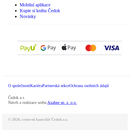
Mobilní aplikace
Kupte si knihu Čedok
Novinky
O společnosti
Kariéra
Partnerská sekce
Ochrana osobních údajů
Čedok a.s
Návrh a realizace webu
Axabee sp. z. o.o.
© 2026, cestovní kancelář Čedok a.s.