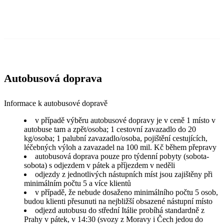
Autobusová doprava
Informace k autobusové dopravě
v případě výběru autobusové dopravy je v ceně 1 místo v
autobuse tam a zpět/osoba; 1 cestovní zavazadlo do 20
kg/osoba; 1 palubní zavazadlo/osoba, pojištění cestujících,
léčebných výloh a zavazadel na 100 mil. Kč během přepravy
autobusová doprava pouze pro týdenní pobyty (sobota-
sobota) s odjezdem v pátek a příjezdem v neděli
odjezdy z jednotlivých nástupních míst jsou zajištěny při
minimálním počtu 5 a více klientů
v případě, že nebude dosaženo minimálního počtu 5 osob,
budou klienti přesunuti na nejbližší obsazené nástupní místo
odjezd autobusu do střední Itálie probíhá standardně z
Prahy v pátek, v 14:30 (svozy z Moravy i Čech jedou do