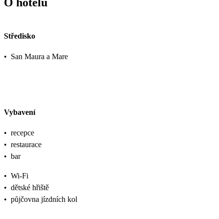
O hotelu
Středisko
•
San Maura a Mare
Vybavení
•
recepce
•
restaurace
•
bar
•
Wi-Fi
•
dětské hřiště
•
půjčovna jízdních kol