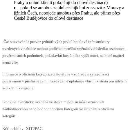
Prahy a odtud klienti pokračují do cílové destinace)
pokud se autobus zaplní cestujícími ze svozů z Moravy a
jižních Čech, nepojede autobus přes Prahu, ale přímo přes
České Budějovice do cílové destinace
Čas stravování a provoz jednotlivých prvků hotelové infrastruktury
uvedených v nabídce mohou podléhat menším změnám v důsledku sezónnosti,
povětrnostních podmínek, požadavků hostů nebo vyšší moci, na které majitel
nemá vliv.
Informace o oficiální kategorizaci hotelu je v souladu s kategorizací
používanou v příslušné zemi. Každá země uplatňuje vlastní kritéria pro udělení
konkrétní kategorie.
Polovina hvězdičky uvedená ve slovním popisu může označovat
nadhodnocenou nebo podhodnocenou kategorii ve srovnání s oficiální
kategorií.
Kód nabídky:
XIT2PAG