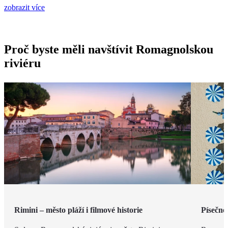
zobrazit více
Proč byste měli navštívit Romagnolskou
riviéru
Rimini – město pláží i filmové historie
Písečné