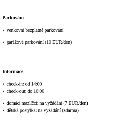
Parkování
•
venkovní bezplatné parkování
•
garážové parkování (10 EUR/den)
Informace
•
check-in: od 14:00
•
check-out: do 10:00
•
domácí mazlíčci: na vyžádání (7 EUR/den)
•
dětská postýlka: na vyžádání (zdarma)