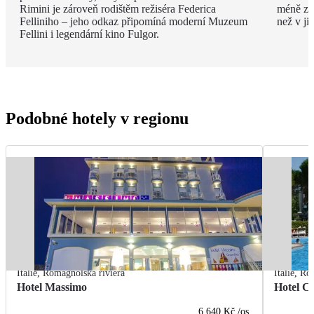
Rimini je zároveň rodištěm režiséra Federica
méně zku
Felliniho – jeho odkaz připomíná moderní Muzeum
než v ji
Fellini i legendární kino Fulgor.
Podobné hotely v regionu
Itálie
,
Romagnolská riviéra
Itálie
,
Rom
Hotel Massimo
Hotel Ci
6 640 Kč
/os.