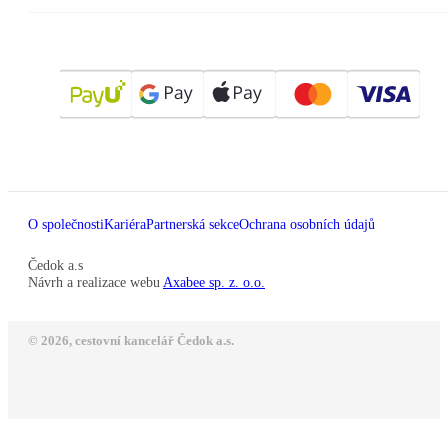
O společnosti
Kariéra
Partnerská sekce
Ochrana osobních údajů
Čedok a.s
Návrh a realizace webu
Axabee sp. z. o.o.
© 2026, cestovní kancelář Čedok a.s.