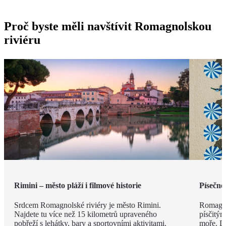
Proč byste měli navštívit Romagnolskou
riviéru
Rimini – město pláží i filmové historie
Písečné
Srdcem Romagnolské riviéry je město Rimini.
Romagno
Najdete tu více než 15 kilometrů upraveného
písčitý
pobřeží s lehátky, bary a sportovními aktivitami.
moře. Dí