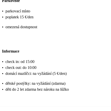
Parkoviště
•
parkovací místo
•
poplatek 15 €/den
•
omezená dostupnost
Informace
•
check in: od 15:00
•
check out: do 10:00
•
domácí mazlíčci: na vyžádání (5 €/den)
•
dětské postýlky: na vyžádání (zdarma)
•
děti do 2 let zdarma bez nároku na lůžko