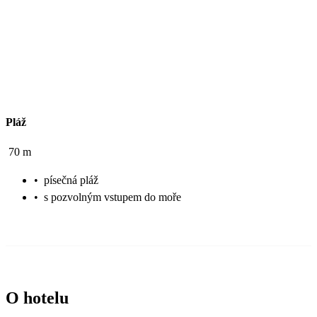
Pláž
70 m
•
písečná pláž
•
s pozvolným vstupem do moře
O hotelu