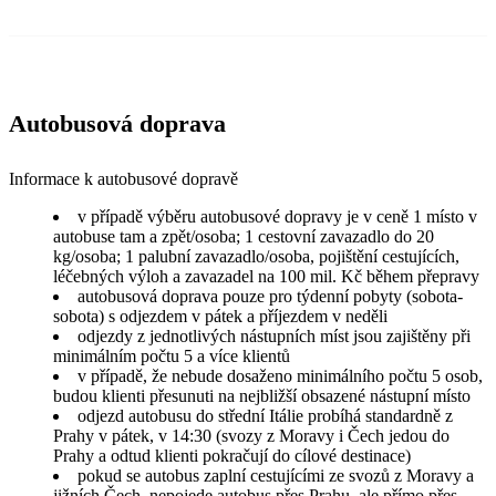
Autobusová doprava
Informace k autobusové dopravě
v případě výběru autobusové dopravy je v ceně 1 místo v
autobuse tam a zpět/osoba; 1 cestovní zavazadlo do 20
kg/osoba; 1 palubní zavazadlo/osoba, pojištění cestujících,
léčebných výloh a zavazadel na 100 mil. Kč během přepravy
autobusová doprava pouze pro týdenní pobyty (sobota-
sobota) s odjezdem v pátek a příjezdem v neděli
odjezdy z jednotlivých nástupních míst jsou zajištěny při
minimálním počtu 5 a více klientů
v případě, že nebude dosaženo minimálního počtu 5 osob,
budou klienti přesunuti na nejbližší obsazené nástupní místo
odjezd autobusu do střední Itálie probíhá standardně z
Prahy v pátek, v 14:30 (svozy z Moravy i Čech jedou do
Prahy a odtud klienti pokračují do cílové destinace)
pokud se autobus zaplní cestujícími ze svozů z Moravy a
jižních Čech, nepojede autobus přes Prahu, ale přímo přes