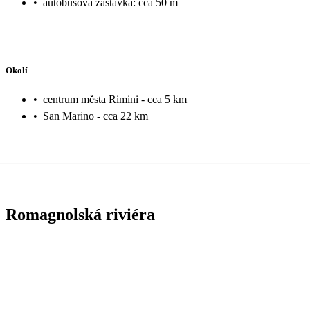
•
autobusová zastávka: cca 50 m
Okolí
•
centrum města Rimini - cca 5 km
•
San Marino - cca 22 km
Romagnolská riviéra