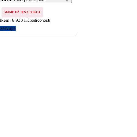
MÁME UŽ JEN 1 POKOJ
lkem:
6 938 Kč
podrobnosti
zervujte