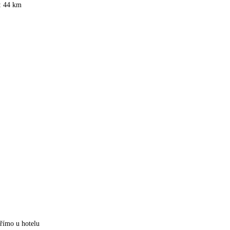
i: 44 km
přímo u hotelu