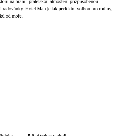
ostoru na hraní i přátelskou atmosféru přizpůsobenou
í radovánky. Hotel Man je tak perfektní volbou pro rodiny,
oků od moře.
Poloha
5.8
Atrakce v okolí