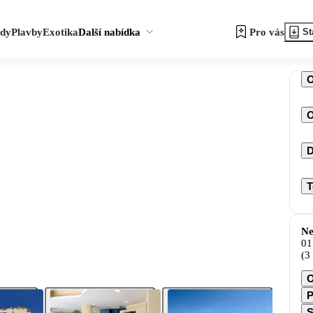
zdy
Plavby
Exotika
Další nabídka
Pro vás
St
O
D
T
Ne
01
(3
O
P
S