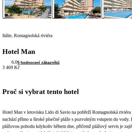
Itálie, Romagnolská riviéra
Hotel Man
6.0
5 hodnocení zákazníků
3 469 Kč
Proč si vybrat tento hotel
Hotel Man v letovisku Lido di Savio na pobřeží Romagnolská riviéra 
nachází přímo u široké písečné pláže s pozvolným vstupem do vody. D
plážovou pohodu kdykoliv během dne, přičemž plážový servis je zaji