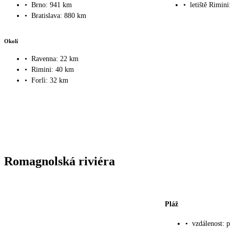
•
Brno: 941 km
•
letiště Rimin
•
Bratislava: 880 km
Okolí
•
Ravenna: 22 km
•
Rimini: 40 km
•
Forlì: 32 km
Romagnolská riviéra
Pláž
•
vzdálenost: 