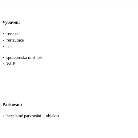
Vybavení
•
recepce
•
restaurace
•
bar
•
společenská místnost
•
Wi-Fi
Parkování
•
bezplatné parkování u objektu