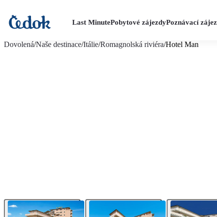
Last Minute
Pobytové zájezdy
Poznávací záje
více fotografií (7)
Dovolená
/
Naše destinace
/
Itálie
/
Romagnolská riviéra
/
Hotel Man