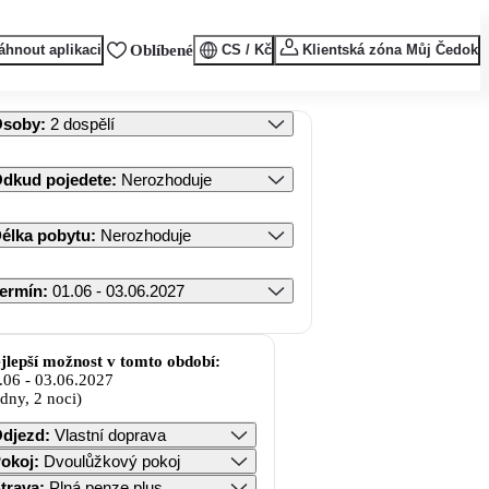
áhnout aplikaci
Oblíbené
CS / Kč
Klientská zóna Můj Čedok
Osoby
:
2 dospělí
dkud pojedete
:
Nerozhoduje
élka pobytu
:
Nerozhoduje
ermín
:
01.06 - 03.06.2027
jlepší možnost v tomto období:
.06
-
03.06.2027
 dny, 2 noci)
djezd
:
Vlastní doprava
okoj
:
Dvoulůžkový pokoj
trava
:
Plná penze plus