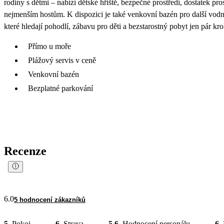
rodiny s dětmi – nabízí dětské hřiště, bezpečné prostředí, dostatek pr
nejmenším hostům. K dispozici je také venkovní bazén pro další vodn
které hledají pohodlí, zábavu pro děti a bezstarostný pobyt jen pár kr
Přímo u moře
Plážový servis v ceně
Venkovní bazén
Bezplatné parkování
Recenze
6.0
5 hodnocení zákazníků
5
Pokoj
6
Strava
5.6
Hodnocení personálu
6