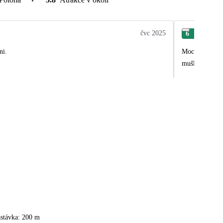
čvc 2025
6
Petr
ni.
Moc se nám v tomto hotelu líbilo. 
mušliček. Stra
astávka: 200 m