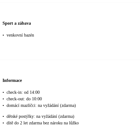
Sport a zábava
•
venkovní bazén
Informace
•
check-in: od 14:00
•
check-out: do 10:00
•
domácí mazlíčci: na vyžádání (zdarma)
•
dětské postýlky: na vyžádání (zdarma)
•
dítě do 2 let zdarma bez nároku na lůžko