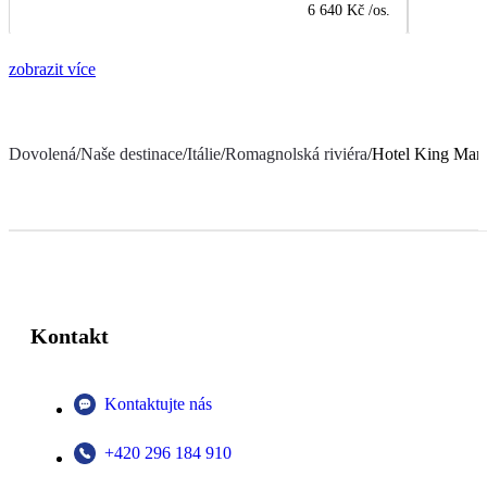
6 640 Kč
/os.
zobrazit více
Dovolená
/
Naše destinace
/
Itálie
/
Romagnolská riviéra
/
Hotel King Mart
Kontakt
Kontaktujte nás
+420 296 184 910