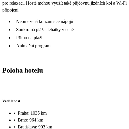
pro relaxaci. Hosté mohou využít také půjčovnu jízdních kol a Wi-Fi
připojení.
Neomezená konzumace nápojů
Soukromá pláž s lehátky v ceně
Přímo na pláži
Animační program
Poloha hotelu
Vzdálenost
•
Praha: 1035 km
•
Brno: 964 km
•
Bratislava: 903 km