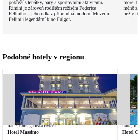
pobřeží s lehátky, bary a sportovními aktivitami.
moře. Dí
Rimini je zároveň rodištěm režiséra Federica
méně zku
Felliniho – jeho odkaz připomíná moderní Muzeum
než v ji
Fellini i legendární kino Fulgor.
Podobné hotely v regionu
Itálie
,
Romagnolská riviéra
Itálie
,
Rom
Hotel Massimo
Hotel Ci