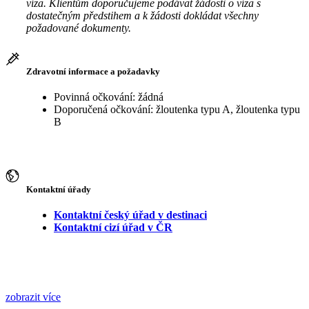
víza. Klientům doporučujeme podávat žádosti o víza s
dostatečným předstihem a k žádosti dokládat všechny
požadované dokumenty.
Zdravotní informace a požadavky
Povinná očkování: žádná
Doporučená očkování: žloutenka typu A, žloutenka typu
B
Kontaktní úřady
Kontaktní český úřad v destinaci
Kontaktní cizí úřad v ČR
zobrazit více