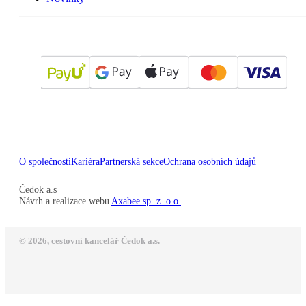
O společnosti
Kariéra
Partnerská sekce
Ochrana osobních údajů
Čedok a.s
Návrh a realizace webu
Axabee sp. z. o.o.
© 2026, cestovní kancelář Čedok a.s.