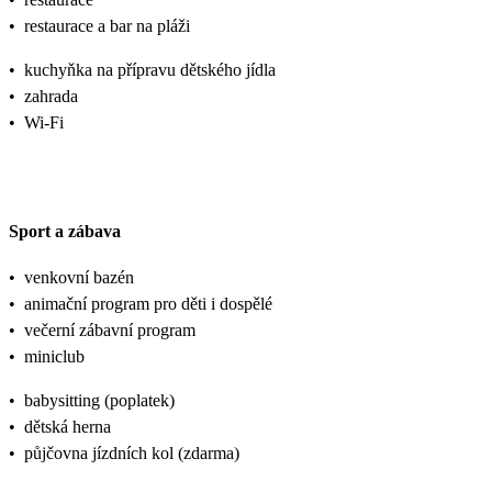
•
restaurace a bar na pláži
•
kuchyňka na přípravu dětského jídla
•
zahrada
•
Wi-Fi
Sport a zábava
•
venkovní bazén
•
animační program pro děti i dospělé
•
večerní zábavní program
•
miniclub
•
babysitting (poplatek)
•
dětská herna
•
půjčovna jízdních kol (zdarma)