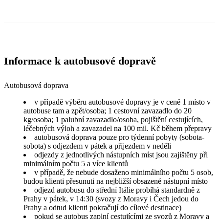
Informace k autobusové dopravě
Autobusová doprava
v případě výběru autobusové dopravy je v ceně 1 místo v
autobuse tam a zpět/osoba; 1 cestovní zavazadlo do 20
kg/osoba; 1 palubní zavazadlo/osoba, pojištění cestujících,
léčebných výloh a zavazadel na 100 mil. Kč během přepravy
autobusová doprava pouze pro týdenní pobyty (sobota-
sobota) s odjezdem v pátek a příjezdem v neděli
odjezdy z jednotlivých nástupních míst jsou zajištěny při
minimálním počtu 5 a více klientů
v případě, že nebude dosaženo minimálního počtu 5 osob,
budou klienti přesunuti na nejbližší obsazené nástupní místo
odjezd autobusu do střední Itálie probíhá standardně z
Prahy v pátek, v 14:30 (svozy z Moravy i Čech jedou do
Prahy a odtud klienti pokračují do cílové destinace)
pokud se autobus zaplní cestujícími ze svozů z Moravy a