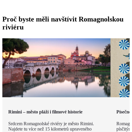
Proč byste měli navštívit Romagnolskou
riviéru
Rimini – město pláží i filmové historie
Písečné
Srdcem Romagnolské riviéry je město Rimini.
Romagno
Najdete tu více než 15 kilometrů upraveného
písčitý