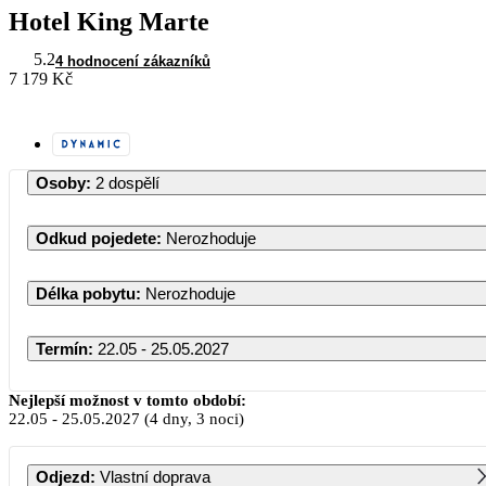
Hotel King Marte
5.2
4 hodnocení zákazníků
7 179 Kč
Osoby
:
2 dospělí
Odkud pojedete
:
Nerozhoduje
Délka pobytu
:
Nerozhoduje
Termín
:
22.05 - 25.05.2027
Květen 2027
Nejlepší možnost v tomto období:
22.05
-
25.05.2027
(4 dny, 3 noci)
PO
ÚT
ST
ČT
PÁ
SO
NE
Odjezd
:
Vlastní doprava