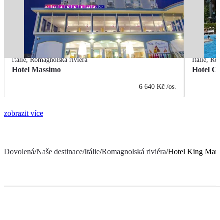
Itálie
,
Romagnolská riviéra
Itálie
,
Rom
Hotel Massimo
Hotel Ci
6 640 Kč
/os.
zobrazit více
Dovolená
/
Naše destinace
/
Itálie
/
Romagnolská riviéra
/
Hotel King Mart