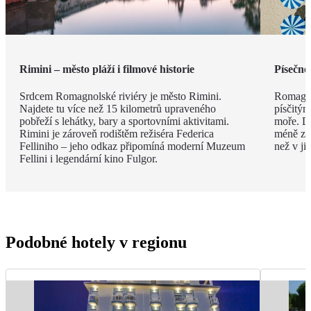
Rimini – město pláží i filmové historie
Písečné
Srdcem Romagnolské riviéry je město Rimini.
Romagno
Najdete tu více než 15 kilometrů upraveného
písčitý
pobřeží s lehátky, bary a sportovními aktivitami.
moře. Dí
Rimini je zároveň rodištěm režiséra Federica
méně zku
Felliniho – jeho odkaz připomíná moderní Muzeum
než v ji
Fellini i legendární kino Fulgor.
Podobné hotely v regionu