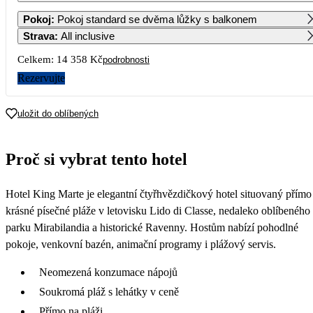
1
2
Pokoj
:
Pokoj standard se dvěma lůžky s balkonem
Strava
:
All inclusive
3
4
5
6
7
8
9
Celkem:
14 358 Kč
podrobnosti
Rezervujte
10
11
12
13
14
15
16
uložit do oblíbených
17
18
19
20
21
22
23
7 179
7 179
Proč si vybrat tento hotel
24
25
26
27
28
29
30
7 179
7 179
7 179
7 729
8 289
8 849
8 849
Hotel King Marte je elegantní čtyřhvězdičkový hotel situovaný přímo
31
8 849
krásné písečné pláže v letovisku Lido di Classe, nedaleko oblíbeného
parku Mirabilandia a historické Ravenny. Hostům nabízí pohodlné
pokoje, venkovní bazén, animační programy i plážový servis.
Neomezená konzumace nápojů
Soukromá pláž s lehátky v ceně
Přímo na pláži