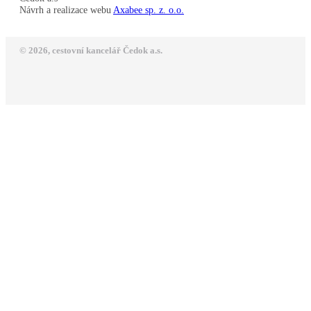
Návrh a realizace webu
Axabee sp. z. o.o.
© 2026, cestovní kancelář Čedok a.s.