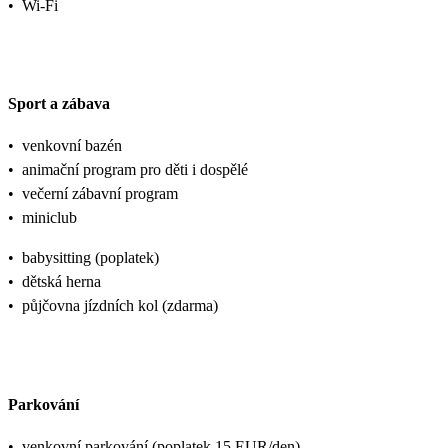
•
Wi-Fi
Sport a zábava
•
venkovní bazén
•
animační program pro děti i dospělé
•
večerní zábavní program
•
miniclub
•
babysitting (poplatek)
•
dětská herna
•
půjčovna jízdních kol (zdarma)
Parkování
•
venkovní parkování (poplatek 15 EUR/den)