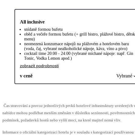
All inclusive
snídaně formou bufetu
oběd a večeře formou bufetu (+ grill bistro, plážové bistro, děts
menu)
neomezená konzumace nápojů na plážovém a hotelovém baru
(voda, čaj, vybrané nealkoholické nápoje, káva, víno a pivo)
cocktail time 20:00 - 24:00 (vybrané míchané nápoje: např. Gin
Tonic, Vodka Lemon apod.)
zobrazit podrobnosti
v ceně
Vybrané
Čas stravování a provoz jednotlivých prvků hotelové infrastruktury uvedených 
nabídce mohou podléhat menším změnám v důsledku sezónnosti, povětrnostních
podmínek, požadavků hostů nebo vyšší moci, na které majitel nemá vliv.
Informace o oficiální kategorizaci hotelu je v souladu s kategorizací používanou