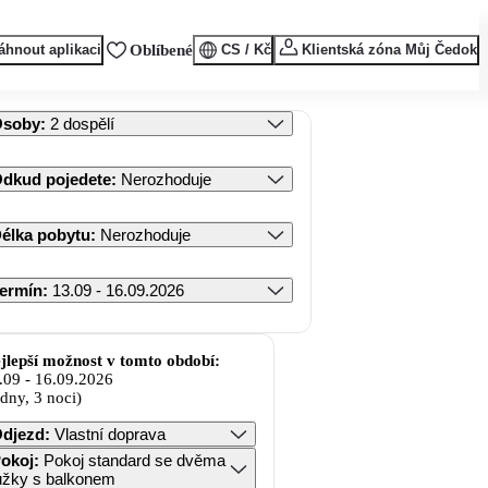
áhnout aplikaci
Oblíbené
CS / Kč
Klientská zóna Můj Čedok
Osoby
:
2 dospělí
dkud pojedete
:
Nerozhoduje
élka pobytu
:
Nerozhoduje
ermín
:
13.09 - 16.09.2026
jlepší možnost v tomto období:
.09
-
16.09.2026
 dny, 3 noci)
djezd
:
Vlastní doprava
okoj
:
Pokoj standard se dvěma
lůžky s balkonem