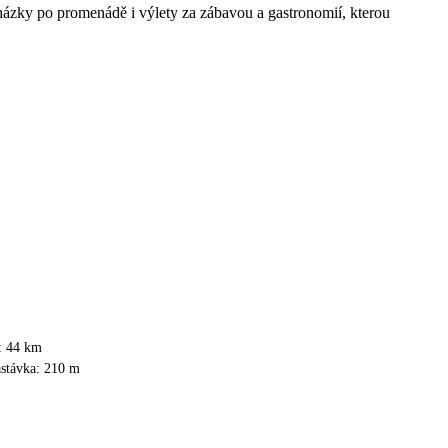
házky po promenádě i výlety za zábavou a gastronomií, kterou
i: 44 km
astávka: 210 m