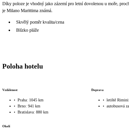
Díky poloze je vhodný jako zázemí pro letní dovolenou u moře, proc
je Milano Marittima známá.
Skvělý poměr kvalita/cena
Blízko pláže
Poloha hotelu
Vzdálenost
Doprava
•
Praha: 1045 km
•
letiště Rimin
•
Brno: 941 km
•
autobusová z
•
Bratislava: 880 km
Okolí