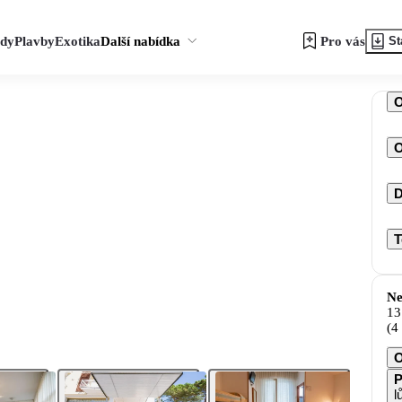
zdy
Plavby
Exotika
Další nabídka
Pro vás
St
O
D
T
Ne
13
(4
O
P