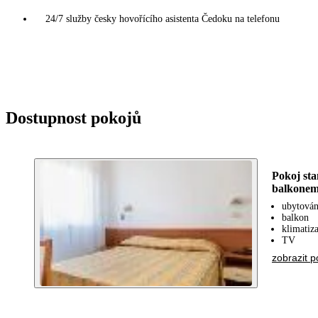
24/7 služby česky hovořícího asistenta Čedoku na telefonu
Dostupnost pokojů
Pokoj sta
balkone
ubytován
balkon
klimatiz
TV
zobrazit p