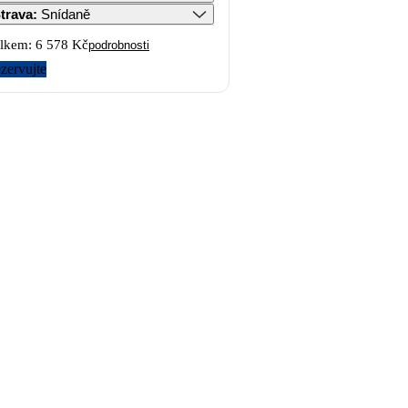
trava
:
Snídaně
lkem:
6 578 Kč
podrobnosti
zervujte