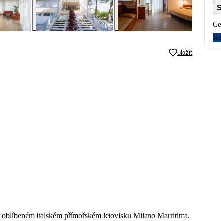
S
Ce
Re
uložit
v oblíbeném italském přímořském letovisku Milano Marritima.