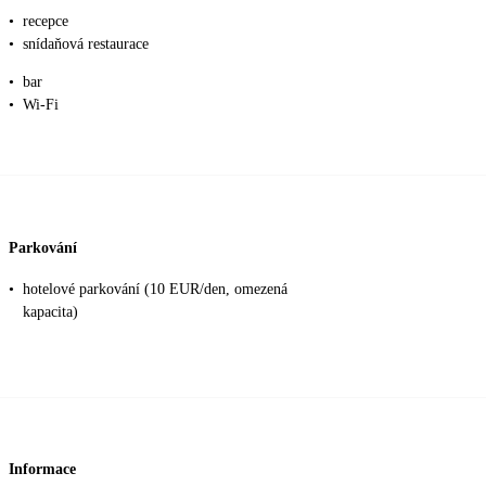
•
recepce
•
snídaňová restaurace
•
bar
•
Wi-Fi
Parkování
•
hotelové parkování (10 EUR/den, omezená
kapacita)
Informace