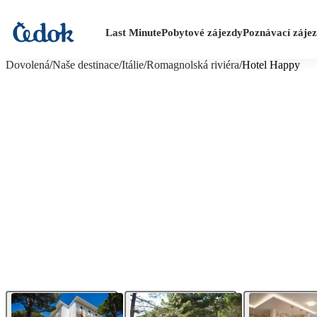
Last Minute
Pobytové zájezdy
Poznávací záje
více fotografií (6)
Dovolená
/
Naše destinace
/
Itálie
/
Romagnolská riviéra
/
Hotel Happy