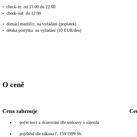
•
check-in: od 15:00 do 22:00
•
check-out: do 12:00
•
domácí mazlíčci: na vyžádání (poplatek)
•
dětská postýlka: na vyžádání (10 EUR/den)
O ceně
Cena zahrnuje
Ce
počet nocí a stravování dle smlouvy o zájezdu
pojištění dle zákona č. 159/1999 Sb.