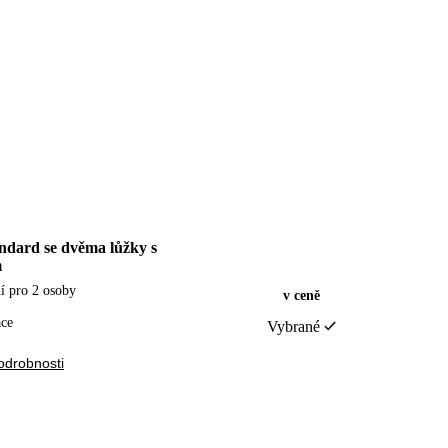
ndard se dvěma lůžky s
m
í pro 2 osoby
v ceně
ace
Vybrané
odrobnosti