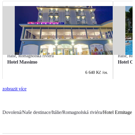
Itálie
,
Romagnolská riviéra
Itálie
,
Rom
Hotel Massimo
Hotel Ci
6 640 Kč
/os.
zobrazit více
Dovolená
/
Naše destinace
/
Itálie
/
Romagnolská riviéra
/
Hotel Ermitage