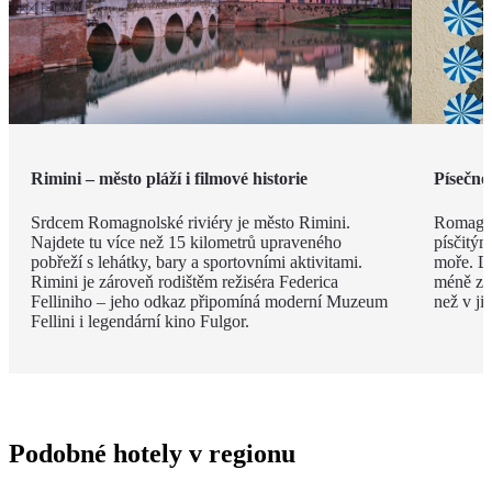
Rimini – město pláží i filmové historie
Písečné
Srdcem Romagnolské riviéry je město Rimini.
Romagno
Najdete tu více než 15 kilometrů upraveného
písčitý
pobřeží s lehátky, bary a sportovními aktivitami.
moře. Dí
Rimini je zároveň rodištěm režiséra Federica
méně zku
Felliniho – jeho odkaz připomíná moderní Muzeum
než v ji
Fellini i legendární kino Fulgor.
Podobné hotely v regionu