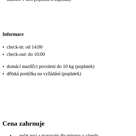
Informace
•
check-in: od 14:00
•
check-out: do 10:00
•
domácí mazlíčci povoleni do 10 kg (poplatek)
•
dětská postýlka na vyžádání (poplatek)
Cena zahrnuje
počet nocí a stravování dle smlouvy o zájezdu