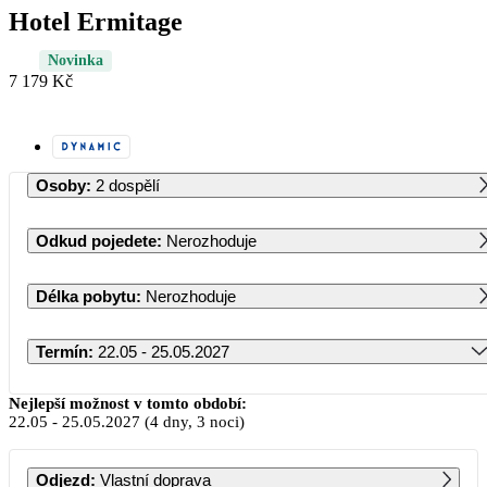
Hotel Ermitage
Novinka
7 179 Kč
Osoby
:
2 dospělí
Odkud pojedete
:
Nerozhoduje
Délka pobytu
:
Nerozhoduje
Termín
:
22.05 - 25.05.2027
Květen 2027
Nejlepší možnost v tomto období:
22.05
-
25.05.2027
(4 dny, 3 noci)
PO
ÚT
ST
ČT
PÁ
SO
NE
Odjezd
:
Vlastní doprava