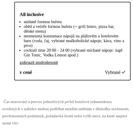
All inclusive
snídaně formou bufetu
oběd a večeře formou bufetu (+ grill bistro, pizza bar,
dětské menu)
neomezená konzumace nápojů na plážovém a hotelovém
baru (voda, čaj, vybrané nealkoholické nápoje, káva, víno a
pivo)
cocktail time 20:00 - 24:00 (vybrané míchané nápoje: např.
Gin Tonic, Vodka Lemon apod.)
zobrazit podrobnosti
v ceně
Vybrané
Čas stravování a provoz jednotlivých prvků hotelové infrastruktury
uvedených v nabídce mohou podléhat menším změnám v důsledku sezónnosti,
povětrnostních podmínek, požadavků hostů nebo vyšší moci, na které majitel
nemá vliv.