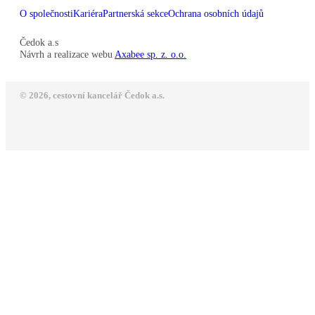
O společnosti
Kariéra
Partnerská sekce
Ochrana osobních údajů
Čedok a.s
Návrh a realizace webu
Axabee sp. z. o.o.
© 2026, cestovní kancelář Čedok a.s.