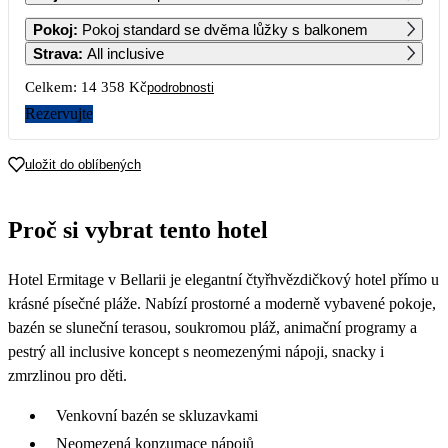
1
2
Pokoj
:
Pokoj standard se dvěma lůžky s balkonem
Strava
:
All inclusive
3
4
5
6
7
8
9
Celkem:
14 358 Kč
podrobnosti
Rezervujte
10
11
12
13
14
15
16
uložit do oblíbených
17
18
19
20
21
22
23
7 179
7 179
Proč si vybrat tento hotel
24
25
26
27
28
29
30
7 179
7 179
7 179
7 799
8 419
9 039
9 039
Hotel Ermitage v Bellarii je elegantní čtyřhvězdičkový hotel přímo u
31
9 039
krásné písečné pláže. Nabízí prostorné a moderně vybavené pokoje,
bazén se sluneční terasou, soukromou pláž, animační programy a
pestrý all inclusive koncept s neomezenými nápoji, snacky i
zmrzlinou pro děti.
Venkovní bazén se skluzavkami
Neomezená konzumace nápojů