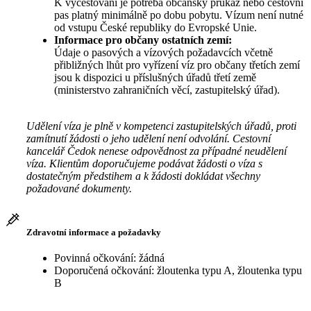
K vycestování je potřeba občanský průkaz nebo cestovní
pas platný minimálně po dobu pobytu. Vízum není nutné
od vstupu České republiky do Evropské Unie.
Informace pro občany ostatních zemí:
Údaje o pasových a vízových požadavcích včetně
přibližných lhůt pro vyřízení víz pro občany třetích zemí
jsou k dispozici u příslušných úřadů třetí země
(ministerstvo zahraničních věcí, zastupitelský úřad).
Udělení víza je plně v kompetenci zastupitelských úřadů, proti
zamítnutí žádosti o jeho udělení není odvolání. Cestovní
kancelář Čedok nenese odpovědnost za případné neudělení
víza. Klientům doporučujeme podávat žádosti o víza s
dostatečným předstihem a k žádosti dokládat všechny
požadované dokumenty.
Zdravotní informace a požadavky
Povinná očkování: žádná
Doporučená očkování: žloutenka typu A, žloutenka typu
B