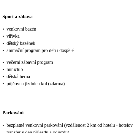
Sport a zábava
•
venkovní bazén
•
vířivka
•
dětský bazének
•
animační program pro děti i dospělé
•
večerní zábavní program
•
miniclub
•
dětská herna
•
půjčovna jízdních kol (zdarma)
Parkování
•
bezplatné venkovní parkování (vzdálenost 2 km od hotelu - hotelo
transfer v den příjezdu a odjezdu)