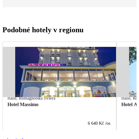
Podobné hotely v regionu
Itálie
,
Romagnolská riviéra
Itálie
,
Rom
Hotel Massimo
Hotel A
6 640 Kč
/os.