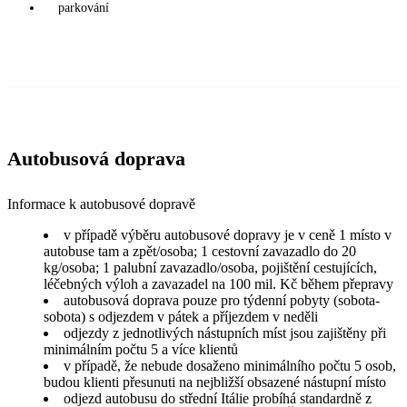
parkování
Autobusová doprava
Informace k autobusové dopravě
v případě výběru autobusové dopravy je v ceně 1 místo v
autobuse tam a zpět/osoba; 1 cestovní zavazadlo do 20
kg/osoba; 1 palubní zavazadlo/osoba, pojištění cestujících,
léčebných výloh a zavazadel na 100 mil. Kč během přepravy
autobusová doprava pouze pro týdenní pobyty (sobota-
sobota) s odjezdem v pátek a příjezdem v neděli
odjezdy z jednotlivých nástupních míst jsou zajištěny při
minimálním počtu 5 a více klientů
v případě, že nebude dosaženo minimálního počtu 5 osob,
budou klienti přesunuti na nejbližší obsazené nástupní místo
odjezd autobusu do střední Itálie probíhá standardně z