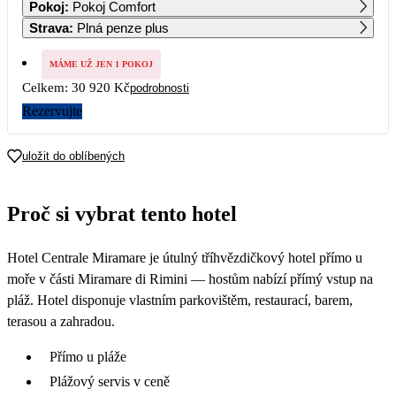
Pokoj
:
Pokoj Comfort
18 650
15 460
Strava
:
Plná penze plus
7
8
9
10
11
12
13
MÁME UŽ JEN 1 POKOJ
Celkem:
30 920 Kč
podrobnosti
14
15
16
17
18
19
20
Rezervujte
21
22
23
24
25
26
27
uložit do oblíbených
28
29
30
Proč si vybrat tento hotel
Hotel Centrale Miramare je útulný tříhvězdičkový hotel přímo u
moře v části Miramare di Rimini — hostům nabízí přímý vstup na
pláž. Hotel disponuje vlastním parkovištěm, restaurací, barem,
terasou a zahradou.
Přímo u pláže
Plážový servis v ceně