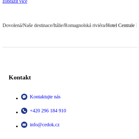
zobrazit více
Dovolená
/
Naše destinace
/
Itálie
/
Romagnolská riviéra
/
Hotel Centrale 
Kontakt
Kontaktujte nás
+420 296 184 910
info@cedok.cz