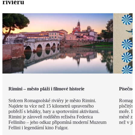
riviéru
Rimini – město pláží i filmové historie
Písečné
Srdcem Romagnolské riviéry je město Rimini.
Romagno
Najdete tu více než 15 kilometrů upraveného
písčitý
pobřeží s lehátky, bary a sportovními aktivitami.
moře. Dí
Rimini je zároveň rodištěm režiséra Federica
méně zku
Felliniho – jeho odkaz připomíná moderní Muzeum
než v ji
Fellini i legendární kino Fulgor.