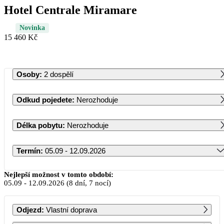
Hotel Centrale Miramare
Novinka
15 460 Kč
Osoby
:
2 dospělí
Odkud pojedete
:
Nerozhoduje
Délka pobytu
:
Nerozhoduje
Termín
:
05.09 - 12.09.2026
Září 2026
Nejlepší možnost v tomto období:
05.09
-
12.09.2026
(8 dní, 7 nocí)
PO
ÚT
ST
ČT
PÁ
SO
NE
Odjezd
:
Vlastní doprava
1
2
3
4
5
6