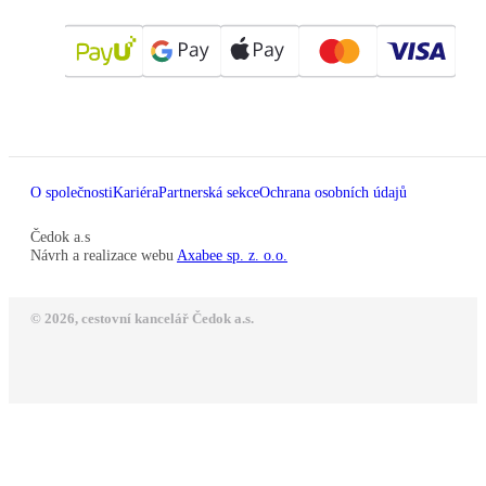
O společnosti
Kariéra
Partnerská sekce
Ochrana osobních údajů
Čedok a.s
Návrh a realizace webu
Axabee sp. z. o.o.
© 2026, cestovní kancelář Čedok a.s.