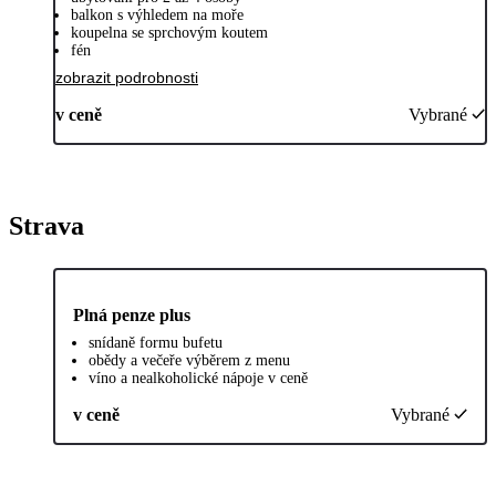
balkon s výhledem na moře
koupelna se sprchovým koutem
fén
zobrazit podrobnosti
v ceně
Vybrané
Strava
Plná penze plus
snídaně formu bufetu
obědy a večeře výběrem z menu
víno a nealkoholické nápoje v ceně
v ceně
Vybrané