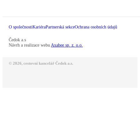
O společnosti
Kariéra
Partnerská sekce
Ochrana osobních údajů
Čedok a.s
Návrh a realizace webu
Axabee sp. z. o.o.
© 2026, cestovní kancelář Čedok a.s.