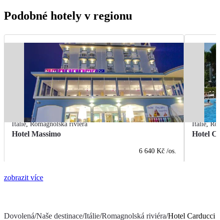
Podobné hotely v regionu
Itálie
,
Romagnolská riviéra
Itálie
,
Rom
Hotel Massimo
Hotel Ci
6 640 Kč
/os.
zobrazit více
Dovolená
/
Naše destinace
/
Itálie
/
Romagnolská riviéra
/
Hotel Carducci S