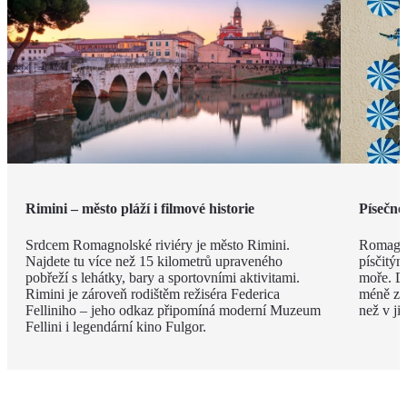
Rimini – město pláží i filmové historie
Písečné
Srdcem Romagnolské riviéry je město Rimini.
Romagno
Najdete tu více než 15 kilometrů upraveného
písčitý
pobřeží s lehátky, bary a sportovními aktivitami.
moře. Dí
Rimini je zároveň rodištěm režiséra Federica
méně zku
Felliniho – jeho odkaz připomíná moderní Muzeum
než v ji
Fellini i legendární kino Fulgor.