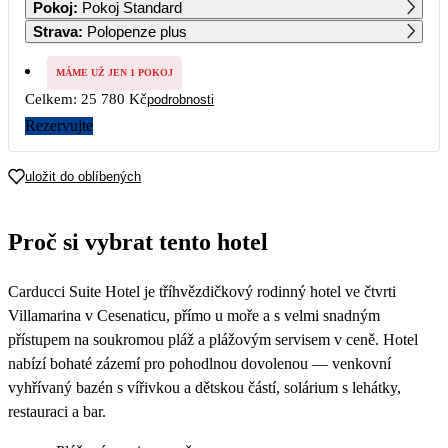
Pokoj
:
Pokoj Standard
Strava
:
Polopenze plus
3
4
5
6
7
8
9
MÁME UŽ JEN 1 POKOJ
Celkem:
25 780 Kč
podrobnosti
10
11
12
13
14
15
16
Rezervujte
17
18
19
20
21
22
23
15 190
uložit do oblíbených
24
25
26
27
28
29
30
14 880
14 570
14 260
13 950
13 640
13 330
13 020
Proč si vybrat tento hotel
31
12 890
Carducci Suite Hotel je tříhvězdičkový rodinný hotel ve čtvrti
Villamarina v Cesenaticu, přímo u moře a s velmi snadným
přístupem na soukromou pláž a plážovým servisem v ceně. Hotel
nabízí bohaté zázemí pro pohodlnou dovolenou — venkovní
vyhřívaný bazén s vířivkou a dětskou částí, solárium s lehátky,
restauraci a bar.