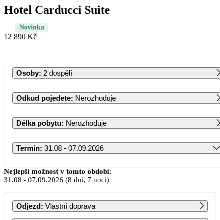
Hotel Carducci Suite
Novinka
12 890 Kč
Osoby
:
2 dospělí
Odkud pojedete
:
Nerozhoduje
Délka pobytu
:
Nerozhoduje
Termín
:
31.08 - 07.09.2026
Srpen 2026
Nejlepší možnost v tomto období:
31.08
-
07.09.2026
(8 dní, 7 nocí)
PO
ÚT
ST
ČT
PÁ
SO
NE
Odjezd
:
Vlastní doprava
1
2