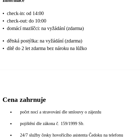
Informace
•
check-in: od 14:00
•
check-out: do 10:00
•
domácí mazlíčci: na vyžádání (zdarma)
•
dětská postýlka: na vyžádání (zdarma)
•
dítě do 2 let zdarma bez nároku na lůžko
Cena zahrnuje
počet nocí a stravování dle smlouvy o zájezdu
pojištění dle zákona č. 159/1999 Sb.
24/7 služby česky hovořícího asistenta Čedoku na telefonu