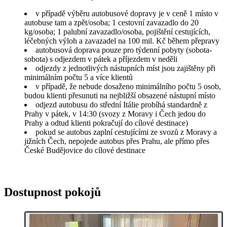
v případě výběru autobusové dopravy je v ceně 1 místo v
autobuse tam a zpět/osoba; 1 cestovní zavazadlo do 20
kg/osoba; 1 palubní zavazadlo/osoba, pojištění cestujících,
léčebných výloh a zavazadel na 100 mil. Kč během přepravy
autobusová doprava pouze pro týdenní pobyty (sobota-
sobota) s odjezdem v pátek a příjezdem v neděli
odjezdy z jednotlivých nástupních míst jsou zajištěny při
minimálním počtu 5 a více klientů
v případě, že nebude dosaženo minimálního počtu 5 osob,
budou klienti přesunuti na nejbližší obsazené nástupní místo
odjezd autobusu do střední Itálie probíhá standardně z
Prahy v pátek, v 14:30 (svozy z Moravy i Čech jedou do
Prahy a odtud klienti pokračují do cílové destinace)
pokud se autobus zaplní cestujícími ze svozů z Moravy a
jižních Čech, nepojede autobus přes Prahu, ale přímo přes
České Budějovice do cílové destinace
Dostupnost pokojů