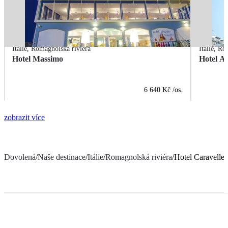
Itálie
,
Romagnolská riviéra
Itálie
,
Rom
Hotel Massimo
Hotel A
6 640 Kč
/os.
zobrazit více
Dovolená
/
Naše destinace
/
Itálie
/
Romagnolská riviéra
/
Hotel Caravelle