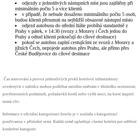
odjezdy z jednotlivých nástupních míst jsou zajištěny při
minimálním počtu 5 a více klientů
v případě, že nebude dosaženo minimálního počtu 5 osob,
budou klienti přesunuti na nejbližší obsazené nástupní místo
odjezd autobusu do střední Itálie probíhá standardně z
Prahy v pátek, v 14:30 (svozy z Moravy i Čech jedou do
Prahy a odtud klienti pokračují do cílové destinace)
pokud se autobus zaplní cestujícími ze svozů z Moravy a
jižních Čech, nepojede autobus přes Prahu, ale přímo přes
České Budějovice do cílové destinace
Čas stravování a provoz jednotlivých prvků hotelové infrastruktury
uvedených v nabídce mohou podléhat menším změnám v důsledku sezónnosti,
povětrnostních podmínek, požadavků hostů nebo vyšší moci, na které majitel
nemá vliv.
Informace o oficiální kategorizaci hotelu je v souladu s kategorizací
používanou v příslušné zemi. Každá země uplatňuje vlastní kritéria pro udělení
konkrétní kategorie.