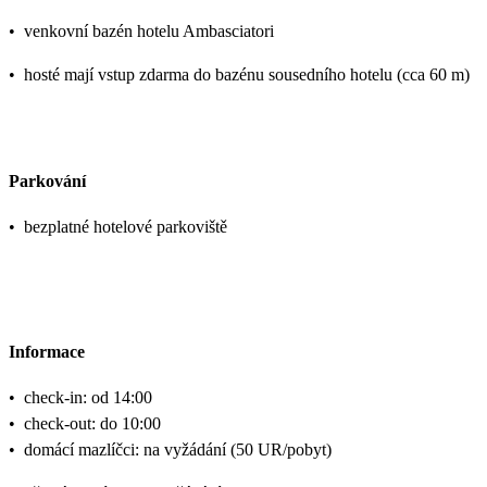
•
venkovní bazén hotelu Ambasciatori
•
hosté mají vstup zdarma do bazénu sousedního hotelu (cca 60 m)
Parkování
•
bezplatné hotelové parkoviště
Informace
•
check-in: od 14:00
•
check-out: do 10:00
•
domácí mazlíčci: na vyžádání (50 UR/pobyt)