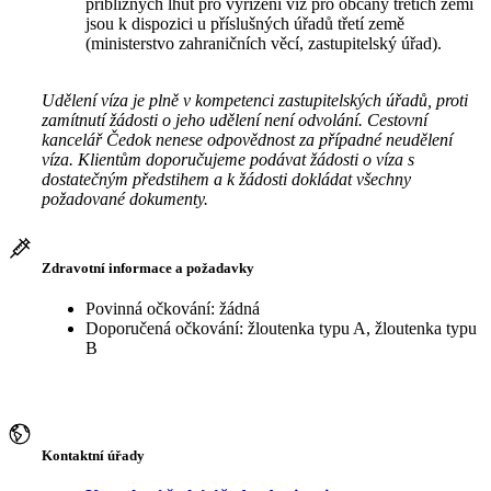
přibližných lhůt pro vyřízení víz pro občany třetích zemí
jsou k dispozici u příslušných úřadů třetí země
(ministerstvo zahraničních věcí, zastupitelský úřad).
Udělení víza je plně v kompetenci zastupitelských úřadů, proti
zamítnutí žádosti o jeho udělení není odvolání. Cestovní
kancelář Čedok nenese odpovědnost za případné neudělení
víza. Klientům doporučujeme podávat žádosti o víza s
dostatečným předstihem a k žádosti dokládat všechny
požadované dokumenty.
Zdravotní informace a požadavky
Povinná očkování: žádná
Doporučená očkování: žloutenka typu A, žloutenka typu
B
Kontaktní úřady