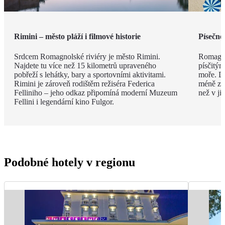
Rimini – město pláží i filmové historie
Písečné
Srdcem Romagnolské riviéry je město Rimini.
Romagno
Najdete tu více než 15 kilometrů upraveného
písčitý
pobřeží s lehátky, bary a sportovními aktivitami.
moře. Dí
Rimini je zároveň rodištěm režiséra Federica
méně zku
Felliniho – jeho odkaz připomíná moderní Muzeum
než v ji
Fellini i legendární kino Fulgor.
Podobné hotely v regionu