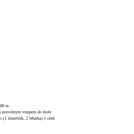
100 m
 s pozvolným vstupem do moře
s (1 slunečník, 2 lehátka) v ceně