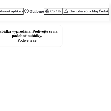
áhnout aplikaci
Oblíbené
CS / Kč
Klientská zóna Můj Čedok
abídka vyprodána. Podívejte se na
podobné nabídky.
Podívejte se