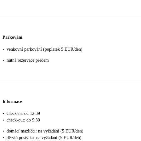
Parkování
•
venkovní parkování (poplatek 5 EUR/den)
•
nutná rezervace předem
Informace
•
check-in: od 12:39
•
check-out: do 9:30
•
domácí mazlíčci: na vyžádání (5 EUR/den)
•
dětská postýlka: na vyžádání (5 EUR/den)