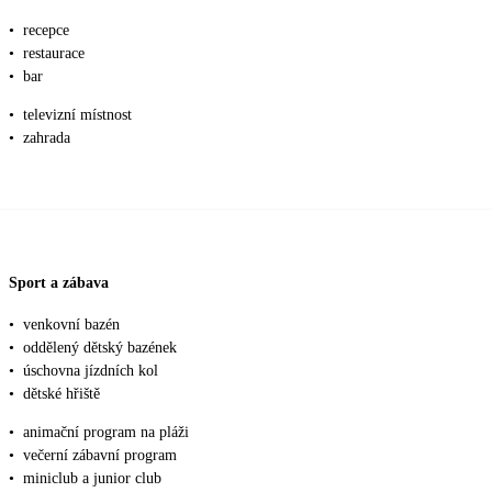
•
recepce
•
restaurace
•
bar
•
televizní místnost
•
zahrada
Sport a zábava
•
venkovní bazén
•
oddělený dětský bazének
•
úschovna jízdních kol
•
dětské hřiště
•
animační program na pláži
•
večerní zábavní program
•
miniclub a junior club