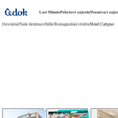
Last Minute
Pobytové zájezdy
Poznávací záje
více fotografií (12)
Dovolená
/
Naše destinace
/
Itálie
/
Romagnolská riviéra
/
Hotel Calypso