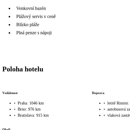
Venkovní bazén
Plážový servis v ceně
Blízko pláže
Plná penze s nápoji
Poloha hotelu
Vzdálenost
Doprava
•
Praha: 1046 km
•
letitě Rimini
•
Brno: 976 km
•
autobusová z
•
Bratislava: 915 km
•
vlaková zastá
Okolí