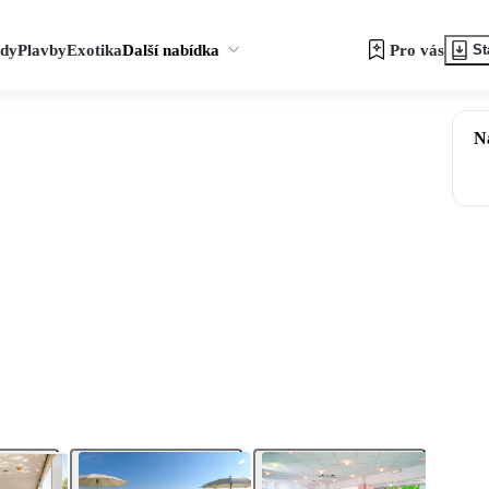
zdy
Plavby
Exotika
Další nabídka
Pro vás
St
N