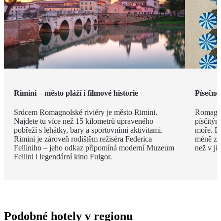
Rimini – město pláží i filmové historie
Písečné
Srdcem Romagnolské riviéry je město Rimini.
Romagno
Najdete tu více než 15 kilometrů upraveného
písčitý
pobřeží s lehátky, bary a sportovními aktivitami.
moře. Dí
Rimini je zároveň rodištěm režiséra Federica
méně zku
Felliniho – jeho odkaz připomíná moderní Muzeum
než v ji
Fellini i legendární kino Fulgor.
Podobné hotely v regionu