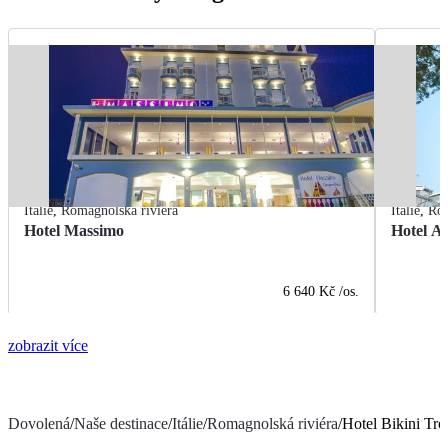
Itálie
,
Romagnolská riviéra
Itálie
,
Rom
Hotel Massimo
Hotel A
6 640 Kč
/os.
zobrazit více
Dovolená
/
Naše destinace
/
Itálie
/
Romagnolská riviéra
/
Hotel Bikini Tro