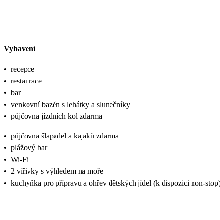
Vybavení
•
recepce
•
restaurace
•
bar
•
venkovní bazén s lehátky a slunečníky
•
půjčovna jízdních kol zdarma
•
půjčovna šlapadel a kajaků zdarma
•
plážový bar
•
Wi-Fi
•
2 vířivky s výhledem na moře
•
kuchyňka pro přípravu a ohřev dětských jídel (k dispozici non-stop