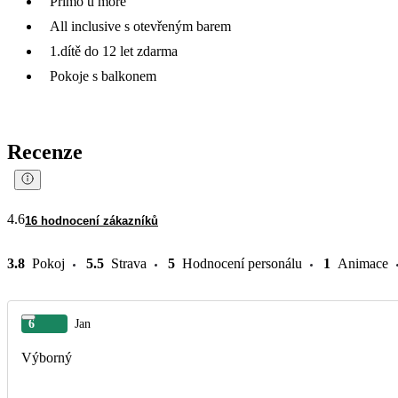
Přímo u moře
All inclusive s otevřeným barem
1.dítě do 12 let zdarma
Pokoje s balkonem
Recenze
4.6
16 hodnocení zákazníků
3.8
Pokoj
5.5
Strava
5
Hodnocení personálu
1
Animace
6
Jan
Výborný