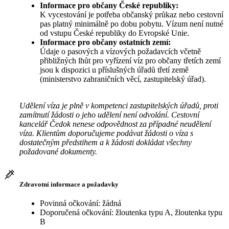
Informace pro občany České republiky:
K vycestování je potřeba občanský průkaz nebo cestovní
pas platný minimálně po dobu pobytu. Vízum není nutné
od vstupu České republiky do Evropské Unie.
Informace pro občany ostatních zemí:
Údaje o pasových a vízových požadavcích včetně
přibližných lhůt pro vyřízení víz pro občany třetích zemí
jsou k dispozici u příslušných úřadů třetí země
(ministerstvo zahraničních věcí, zastupitelský úřad).
Udělení víza je plně v kompetenci zastupitelských úřadů, proti
zamítnutí žádosti o jeho udělení není odvolání. Cestovní
kancelář Čedok nenese odpovědnost za případné neudělení
víza. Klientům doporučujeme podávat žádosti o víza s
dostatečným předstihem a k žádosti dokládat všechny
požadované dokumenty.
Zdravotní informace a požadavky
Povinná očkování: žádná
Doporučená očkování: žloutenka typu A, žloutenka typu
B