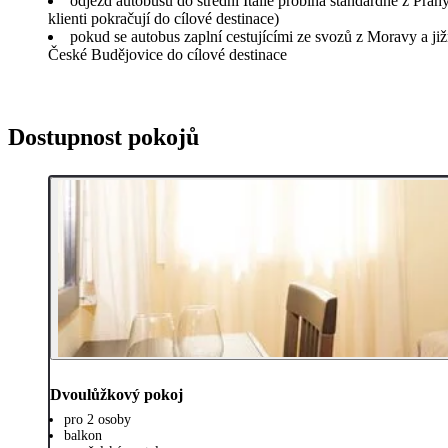
odjezd autobusu do střední Itálie probíhá standardně z Pra
klienti pokračují do cílové destinace)
pokud se autobus zaplní cestujícími ze svozů z Moravy a ji
České Budějovice do cílové destinace
Dostupnost pokojů
Dvoulůžkový pokoj
pro 2 osoby
balkon