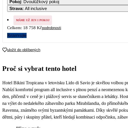
Pokoj
:
Dvoulůžkový pokoj
9 379
9 379
9 379
Strava
:
All inclusive
7
8
9
10
9 379
9 379
9 379
9 709
MÁME UŽ JEN 1 POKOJ
Celkem:
18 758 Kč
podrobnosti
14
15
16
17
10 699
10 699
10 699
10 699
Rezervujte
21
22
23
24
10 699
10 699
10 699
10 699
uložit do oblíbených
28
29
30
10 699
10 699
10 699
Proč si vybrat tento hotel
Hotel Bikini Tropicana v letovisku Lido di Savio je skvělou volbou p
Nabízí komfortní program all inclusive s plnou penzí a neomezenou 
den, přičemž v ceně je i plážový servis se slunečníkem a lehátky. Ho
na výlet do nedalekého zábavního parku Mirabilandia, do přímořského
Ravenna, známého svými byzantskými památkami. Díky skvělé poloze a
dětmi, páry i skupiny přátel, kteří hledají kombinaci odpočinku, záb