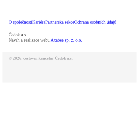
O společnosti
Kariéra
Partnerská sekce
Ochrana osobních údajů
Čedok a.s
Návrh a realizace webu
Axabee sp. z. o.o.
© 2026, cestovní kancelář Čedok a.s.