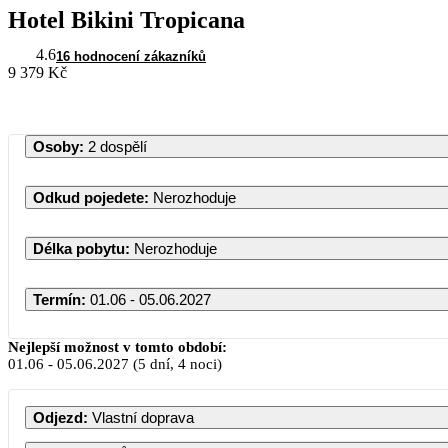
Hotel Bikini Tropicana
4.6
16 hodnocení zákazníků
9 379 Kč
Osoby
:
2 dospělí
Odkud pojedete
:
Nerozhoduje
Délka pobytu
:
Nerozhoduje
Termín
:
01.06 - 05.06.2027
Červen 
Nejlepší možnost v tomto období:
01.06
-
05.06.2027
(5 dní, 4 noci)
PO
ÚT
ST
ČT
Odjezd
:
Vlastní doprava
1
2
3