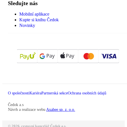
Sledujte nás
Mobilní aplikace
Kupte si knihu Čedok
Novinky
O společnosti
Kariéra
Partnerská sekce
Ochrana osobních údajů
Čedok a.s
Návrh a realizace webu
Axabee sp. z. o.o.
© 2026, cestovní kancelář Čedok a.s.