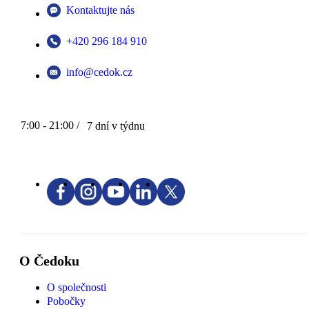
Kontaktujte nás
+420 296 184 910
info@cedok.cz
7:00 - 21:00 /
7 dní v týdnu
O Čedoku
O společnosti
Pobočky