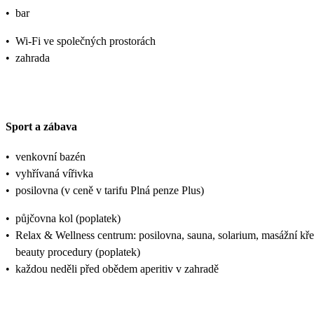
•
bar
•
Wi-Fi ve společných prostorách
•
zahrada
Sport a zábava
•
venkovní bazén
•
vyhřívaná vířivka
•
posilovna (v ceně v tarifu Plná penze Plus)
•
půjčovna kol (poplatek)
•
Relax & Wellness centrum: posilovna, sauna, solarium, masážní křes
beauty procedury (poplatek)
•
každou neděli před obědem aperitiv v zahradě