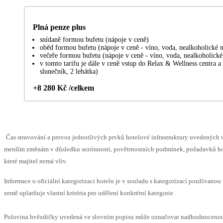
Plná penze plus
snídaně formou bufetu (nápoje v ceně)
oběd formou bufetu (nápoje v ceně - víno, voda, nealkoholické 
večeře formou bufetu (nápoje v ceně - víno, voda, nealkoholické
v tomto tarifu je dále v ceně vstup do Relax & Wellness centra a 
slunečník, 2 lehátka)
+8 280 Kč /celkem
Čas stravování a provoz jednotlivých prvků hotelové infrastruktury uvedených
menším změnám v důsledku sezónnosti, povětrnostních podmínek, požadavků hos
které majitel nemá vliv.
Informace o oficiální kategorizaci hotelu je v souladu s kategorizací používanou
země uplatňuje vlastní kritéria pro udělení konkrétní kategorie.
Polovina hvězdičky uvedená ve slovním popisu může označovat nadhodnocen