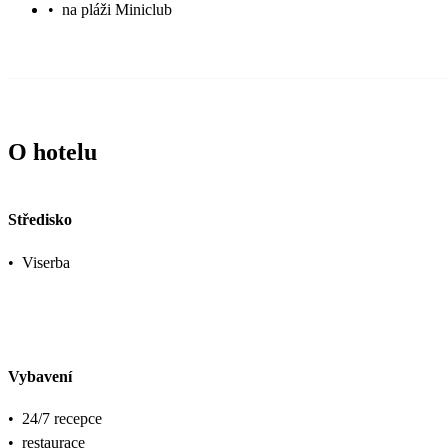
•
na pláži Miniclub
O hotelu
Středisko
•
Viserba
Vybavení
•
24/7 recepce
•
restaurace