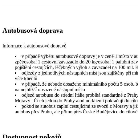
Autobusová doprava
Informace k autobusové dopravě
v případě výběru autobusové dopravy je v ceně 1 místo v a
zpět/osoba; 1 cestovní zavazadlo do 20 kg/osoba; 1 palubní za
pojištění cestujících, léčebných výloh a zavazadel na 100 mil.
odjezdy z jednotlivých nástupních míst jsou zajištěny při m
více klientů
v případě, že nebude dosaženo minimálního počtu 5 osob, b
na nejbližší obsazené nástupní místo
odjezd autobusu do střední Itálie probíhá standardně z Prah
Moravy i Čech jedou do Prahy a odtud klienti pokračují do cílo
pokud se autobus zaplní cestujícími ze svozů z Moravy a ji
autobus přes Prahu, ale přímo přes České Budějovice do cílové
Dostupnost pokojů