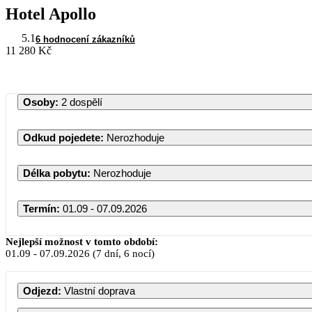
Hotel Apollo
5.1
6 hodnocení zákazníků
11 280 Kč
Osoby
:
2 dospělí
Odkud pojedete
:
Nerozhoduje
Délka pobytu
:
Nerozhoduje
Termín
:
01.09 - 07.09.2026
Září 2026
Nejlepší možnost v tomto období:
01.09
-
07.09.2026
(7 dní, 6 nocí)
PO
ÚT
ST
ČT
PÁ
SO
Odjezd
:
Vlastní doprava
1
2
3
4
5