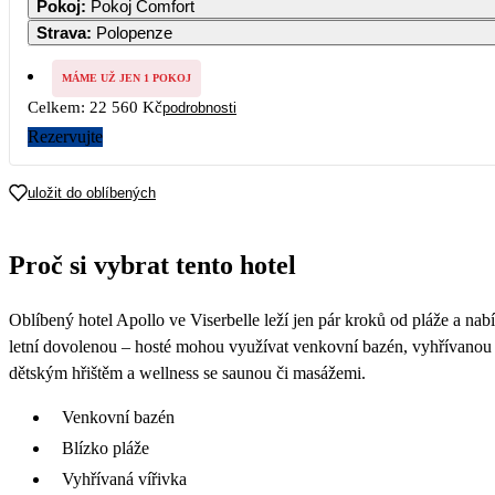
Pokoj
:
Pokoj Comfort
11 280
11 280
11 280
11 280
11 280
Strava
:
Polopenze
7
8
9
10
11
12
11 280
MÁME UŽ JEN 1 POKOJ
Celkem:
22 560 Kč
podrobnosti
14
15
16
17
18
19
Rezervujte
21
22
23
24
25
26
uložit do oblíbených
28
29
30
Proč si vybrat tento hotel
Oblíbený hotel Apollo ve Viserbelle leží jen pár kroků od pláže a nabí
letní dovolenou – hosté mohou využívat venkovní bazén, vyhřívanou 
dětským hřištěm a wellness se saunou či masážemi.
Venkovní bazén
Blízko pláže
Vyhřívaná vířivka