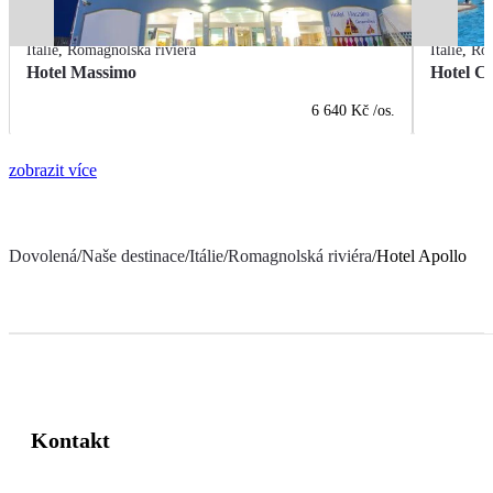
Itálie
,
Romagnolská riviéra
Itálie
,
Rom
Hotel Massimo
Hotel Ci
6 640 Kč
/os.
zobrazit více
Dovolená
/
Naše destinace
/
Itálie
/
Romagnolská riviéra
/
Hotel Apollo
Kontakt