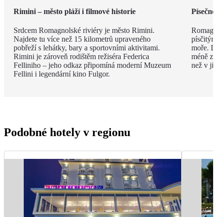
Rimini – město pláží i filmové historie
Písečné
Srdcem Romagnolské riviéry je město Rimini.
Romagno
Najdete tu více než 15 kilometrů upraveného
písčitý
pobřeží s lehátky, bary a sportovními aktivitami.
moře. Dí
Rimini je zároveň rodištěm režiséra Federica
méně zku
Felliniho – jeho odkaz připomíná moderní Muzeum
než v ji
Fellini i legendární kino Fulgor.
Podobné hotely v regionu