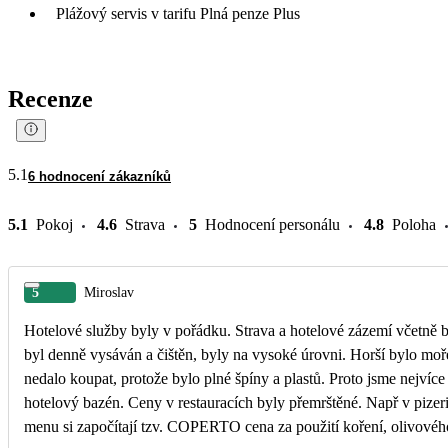
Plážový servis v tarifu Plná penze Plus
Recenze
5.1
6 hodnocení zákazníků
5.1
Pokoj
4.6
Strava
5
Hodnocení personálu
4.8
Poloha
5
Miroslav
Hotelové služby byly v pořádku. Strava a hotelové zázemí včetně b
byl denně vysáván a čištěn, byly na vysoké úrovni. Horší bylo moř
nedalo koupat, protože bylo plné špíny a plastů. Proto jsme nejvíce
hotelový bazén. Ceny v restauracích byly přemrštěné. Např v pizer
menu si započítají tzv. COPERTO cena za použití koření, olivového