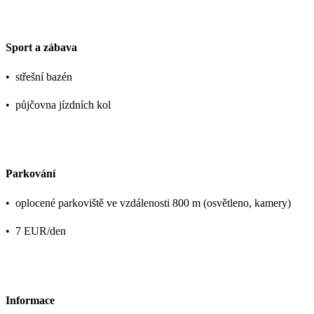
Sport a zábava
•
střešní bazén
•
půjčovna jízdních kol
Parkování
•
oplocené parkoviště ve vzdálenosti 800 m (osvětleno, kamery)
•
7 EUR/den
Informace