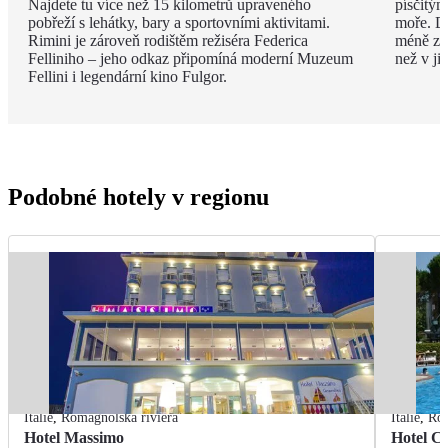
Najdete tu více než 15 kilometrů upraveného
písčitý
pobřeží s lehátky, bary a sportovními aktivitami.
moře. Dí
Rimini je zároveň rodištěm režiséra Federica
méně zku
Felliniho – jeho odkaz připomíná moderní Muzeum
než v ji
Fellini i legendární kino Fulgor.
Podobné hotely v regionu
Itálie
,
Romagnolská riviéra
Itálie
,
Rom
Hotel Massimo
Hotel Ci