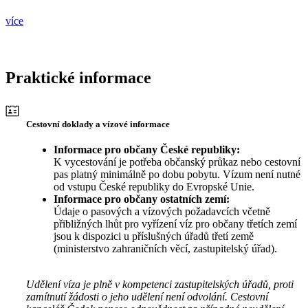
více
Praktické informace
Cestovní doklady a vízové informace
Informace pro občany České republiky:
K vycestování je potřeba občanský průkaz nebo cestovní
pas platný minimálně po dobu pobytu. Vízum není nutné
od vstupu České republiky do Evropské Unie.
Informace pro občany ostatních zemí:
Údaje o pasových a vízových požadavcích včetně
přibližných lhůt pro vyřízení víz pro občany třetích zemí
jsou k dispozici u příslušných úřadů třetí země
(ministerstvo zahraničních věcí, zastupitelský úřad).
Udělení víza je plně v kompetenci zastupitelských úřadů, proti
zamítnutí žádosti o jeho udělení není odvolání. Cestovní