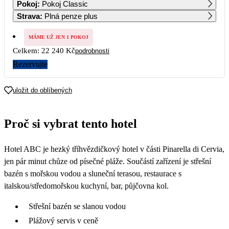
Pokoj
:
Pokoj Classic
12 350
12 350
11 940
11 530
11 120
Strava
:
Plná penze plus
7
8
9
10
11
12
13
MÁME UŽ JEN 1 POKOJ
Celkem:
22 240 Kč
podrobnosti
14
15
16
17
18
19
20
Rezervujte
21
22
23
24
25
26
27
uložit do oblíbených
28
29
30
Proč si vybrat tento hotel
Hotel ABC je hezký tříhvězdičkový hotel v části Pinarella di Cervia,
jen pár minut chůze od písečné pláže. Součástí zařízení je střešní
bazén s mořskou vodou a sluneční terasou, restaurace s
italskou/středomořskou kuchyní, bar, půjčovna kol.
Střešní bazén se slanou vodou
Plážový servis v ceně