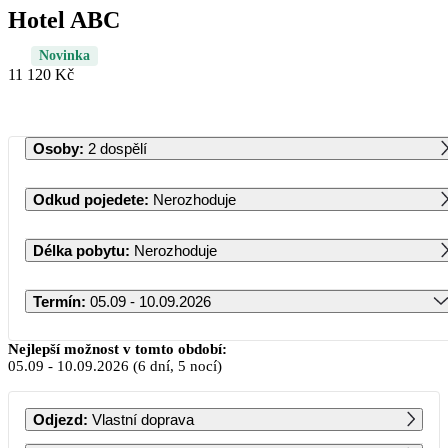
Hotel ABC
Novinka
11 120 Kč
Osoby
:
2 dospělí
Odkud pojedete
:
Nerozhoduje
Délka pobytu
:
Nerozhoduje
Termín
:
05.09 - 10.09.2026
Září 2026
Nejlepší možnost v tomto období:
05.09
-
10.09.2026
(6 dní, 5 nocí)
PO
ÚT
ST
ČT
PÁ
SO
NE
Odjezd
:
Vlastní doprava
1
2
3
4
5
6