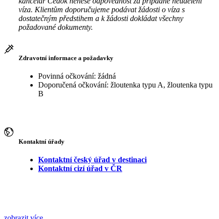
kancelář Čedok nenese odpovědnost za případné neudělení
víza. Klientům doporučujeme podávat žádosti o víza s
dostatečným předstihem a k žádosti dokládat všechny
požadované dokumenty.
Zdravotní informace a požadavky
Povinná očkování: žádná
Doporučená očkování: žloutenka typu A, žloutenka typu
B
Kontaktní úřady
Kontaktní český úřad v destinaci
Kontaktní cizí úřad v ČR
zobrazit více