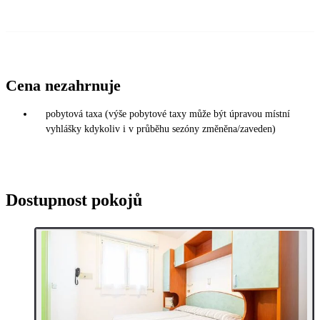
Cena nezahrnuje
pobytová taxa (výše pobytové taxy může být úpravou místní
vyhlášky kdykoliv i v průběhu sezóny změněna/zaveden)
Dostupnost pokojů