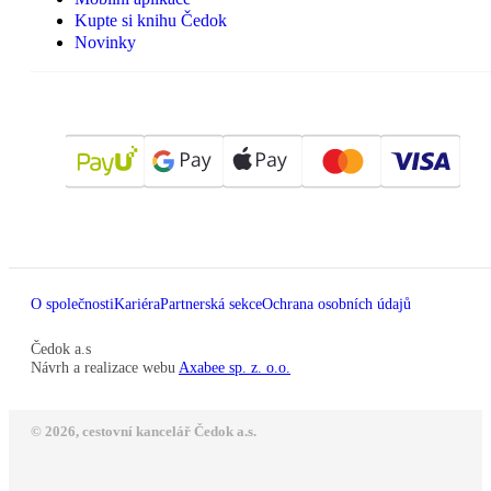
Kupte si knihu Čedok
Novinky
O společnosti
Kariéra
Partnerská sekce
Ochrana osobních údajů
Čedok a.s
Návrh a realizace webu
Axabee sp. z. o.o.
© 2026, cestovní kancelář Čedok a.s.