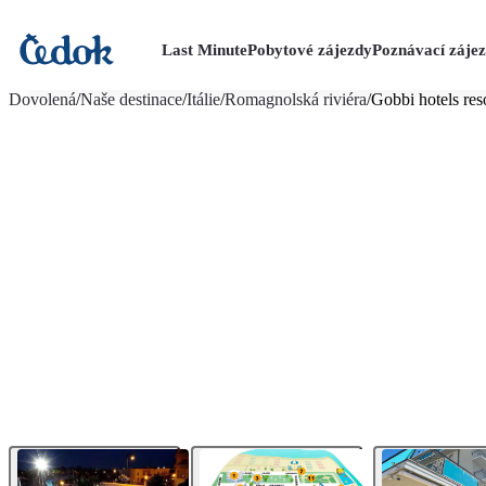
Last Minute
Pobytové zájezdy
Poznávací záje
více fotografií (38)
Dovolená
/
Naše destinace
/
Itálie
/
Romagnolská riviéra
/
Gobbi hotels res