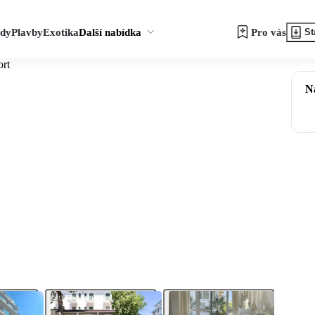
zdy
Plavby
Exotika
Další nabídka
Pro vás
St
ort
N