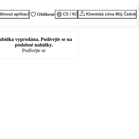
áhnout aplikaci
Oblíbené
CS / Kč
Klientská zóna Můj Čedok
abídka vyprodána. Podívejte se na
podobné nabídky.
Podívejte se