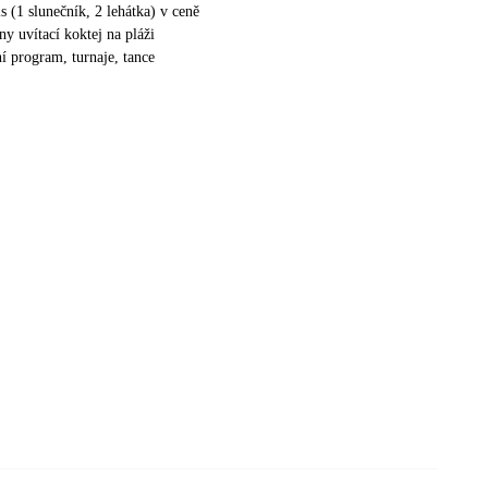
s (1 slunečník, 2 lehátka) v ceně
y uvítací koktej na pláži
í program, turnaje, tance