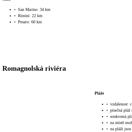
•
San Marino: 34 km
•
Rimini: 22 km
•
Pesaro: 60 km
Romagnolská riviéra
Pláže
•
vzdálenost: 
•
písečná pláž
•
soukromá plá
•
na místě mož
•
na pláži jsou