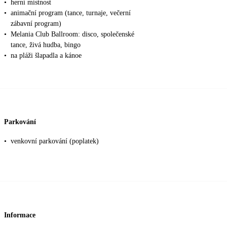
•
herní místnost
•
animační program (tance, turnaje, večerní
zábavní program)
•
Melania Club Ballroom: disco, společenské
tance, živá hudba, bingo
•
na pláži šlapadla a kánoe
Parkování
•
venkovní parkování (poplatek)
Informace