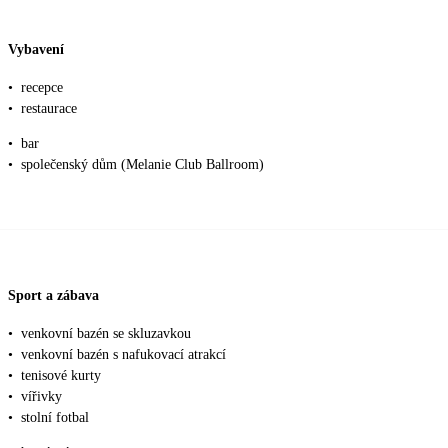
Vybavení
•
recepce
•
restaurace
•
bar
•
společenský dům (Melanie Club Ballroom)
Sport a zábava
•
venkovní bazén se skluzavkou
•
venkovní bazén s nafukovací atrakcí
•
tenisové kurty
•
vířivky
•
stolní fotbal