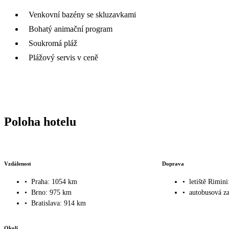
Venkovní bazény se skluzavkami
Bohatý animační program
Soukromá pláž
Plážový servis v ceně
Poloha hotelu
Vzdálenost
Doprava
•
Praha: 1054 km
•
letiště Rimin
•
Brno: 975 km
•
autobusová z
•
Bratislava: 914 km
Okolí