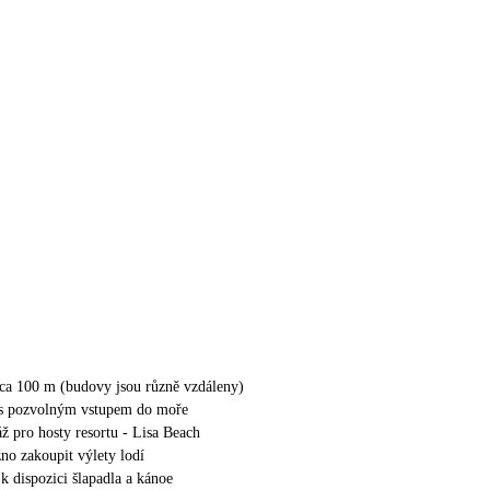
cca 100 m (budovy jsou různě vzdáleny)
 s pozvolným vstupem do moře
ž pro hosty resortu - Lisa Beach
no zakoupit výlety lodí
 k dispozici šlapadla a kánoe