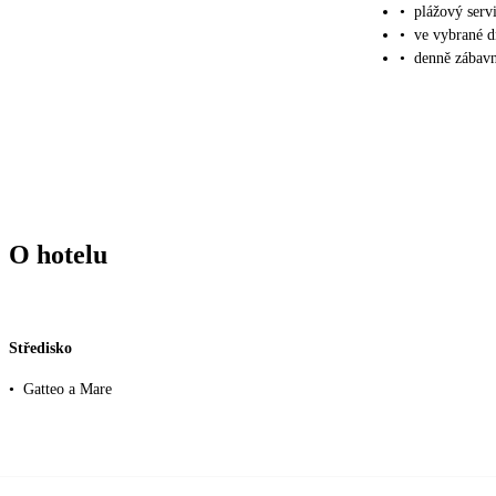
•
plážový servi
•
ve vybrané dn
•
denně zábavn
O hotelu
Středisko
•
Gatteo a Mare