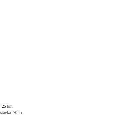
i: 25 km
astávka: 70 m