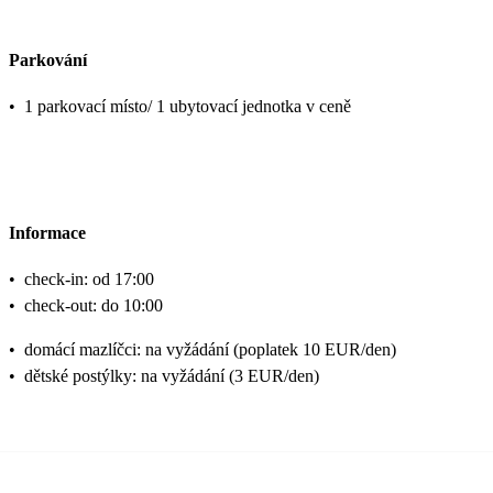
Parkování
•
1 parkovací místo/ 1 ubytovací jednotka v ceně
Informace
•
check-in: od 17:00
•
check-out: do 10:00
•
domácí mazlíčci: na vyžádání (poplatek 10 EUR/den)
•
dětské postýlky: na vyžádání (3 EUR/den)