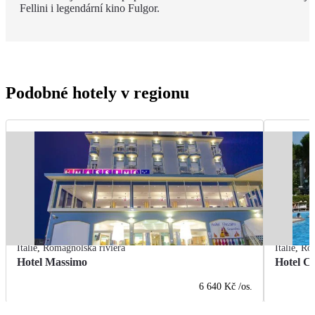
Fellini i legendární kino Fulgor.
Podobné hotely v regionu
Itálie
,
Romagnolská riviéra
Itálie
,
Rom
Hotel Massimo
Hotel Ci
6 640 Kč
/os.