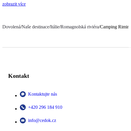
zobrazit více
Dovolená
/
Naše destinace
/
Itálie
/
Romagnolská riviéra
/
Camping Rimini
Kontakt
Kontaktujte nás
+420 296 184 910
info@cedok.cz