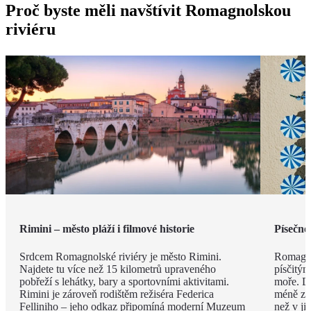
Proč byste měli navštívit Romagnolskou
riviéru
Rimini – město pláží i filmové historie
Písečné
Srdcem Romagnolské riviéry je město Rimini.
Romagno
Najdete tu více než 15 kilometrů upraveného
písčitý
pobřeží s lehátky, bary a sportovními aktivitami.
moře. Dí
Rimini je zároveň rodištěm režiséra Federica
méně zku
Felliniho – jeho odkaz připomíná moderní Muzeum
než v ji