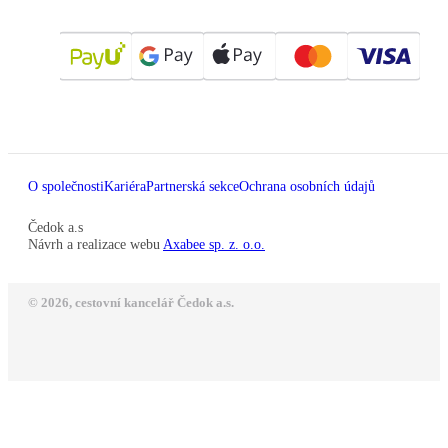
O společnosti
Kariéra
Partnerská sekce
Ochrana osobních údajů
Čedok a.s
Návrh a realizace webu
Axabee sp. z. o.o.
© 2026, cestovní kancelář Čedok a.s.