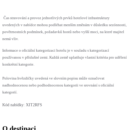
Čas stravování a provoz jednotlivých prvků hotelové infrastruktury
uvedených v nabídce mohou podléhat menším změnám v důsledku sezónnosti,
povětrnostních podmínek, požadavků hostů nebo vyšší moci, na které majitel
nemá vliv.
Informace o oficiální kategorizaci hotelu je v souladu s kategorizací
používanou v příslušné zemi. Každá země uplatňuje vlastní kritéria pro udělení
konkrétní kategorie.
Polovina hvězdičky uvedená ve slovním popisu může označovat
nadhodnocenou nebo podhodnocenou kategorii ve srovnání s oficiální
kategorií.
Kód nabídky:
XIT2RFS
O destinaci