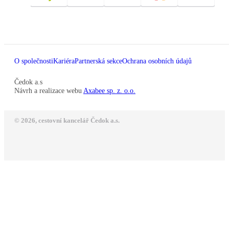
O společnosti
Kariéra
Partnerská sekce
Ochrana osobních údajů
Čedok a.s
Návrh a realizace webu
Axabee sp. z. o.o.
© 2026, cestovní kancelář Čedok a.s.