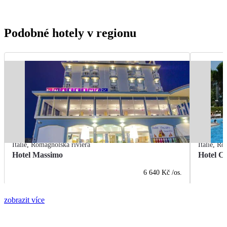
Podobné hotely v regionu
Itálie
,
Romagnolská riviéra
Itálie
,
Rom
Hotel Massimo
Hotel Ci
6 640 Kč
/os.
zobrazit více