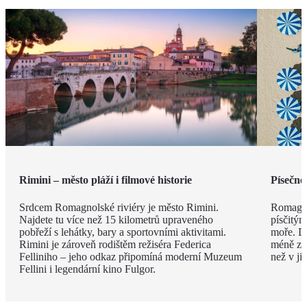
Rimini – město pláží i filmové historie
Písečné
Srdcem Romagnolské riviéry je město Rimini.
Romagno
Najdete tu více než 15 kilometrů upraveného
písčitý
pobřeží s lehátky, bary a sportovními aktivitami.
moře. Dí
Rimini je zároveň rodištěm režiséra Federica
méně zku
Felliniho – jeho odkaz připomíná moderní Muzeum
než v ji
Fellini i legendární kino Fulgor.