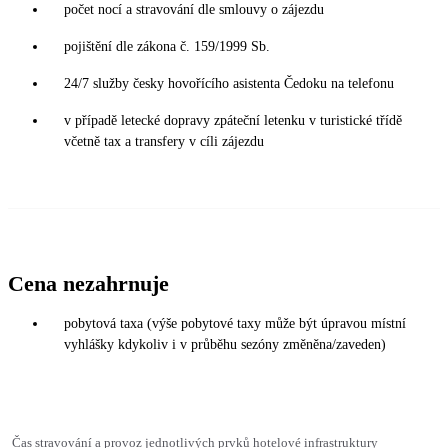
počet nocí a stravování dle smlouvy o zájezdu
pojištění dle zákona č. 159/1999 Sb.
24/7 služby česky hovořícího asistenta Čedoku na telefonu
v případě letecké dopravy zpáteční letenku v turistické třídě
včetně tax a transfery v cíli zájezdu
Cena nezahrnuje
pobytová taxa (výše pobytové taxy může být úpravou místní
vyhlášky kdykoliv i v průběhu sezóny změněna/zaveden)
Čas stravování a provoz jednotlivých prvků hotelové infrastruktury