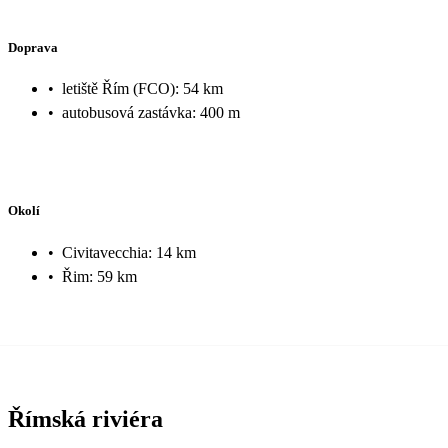
Doprava
•
letiště Řím (FCO): 54 km
•
autobusová zastávka: 400 m
Okolí
•
Civitavecchia: 14 km
•
Řim: 59 km
Římská riviéra