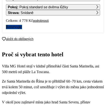
1
2
3
4
5
6
Pokoj
:
Pokoj standard se dvěma lůžky
2 679
2 679
2 679
2 679
2 679
2 679
Strava
:
Snídaně
7
8
9
10
11
12
13
Celkem:
4 778 Kč
podrobnosti
2 679
2 679
2 679
2 679
2 679
2 679
2 679
Rezervujte
14
15
16
17
18
19
20
2 579
2 489
2 389
2 389
2 389
2 389
2 389
uložit do oblíbených
21
22
23
24
25
26
27
2 389
2 389
2 389
2 389
2 389
2 389
2 389
Proč si vybrat tento hotel
28
29
30
2 389
2 389
2 389
Villa MG Hotel stojí v klidné přímořské části Santa Marinella, asi
500 metrů od pláže La Toscana.
Ze Santa Marinella do Říma je to přibližně 60–70 km, cesta vlakem
trvá kolem 50 minut, což umožňuje i výlet do města jako jednodenní
odpolední výlet.
V okolí jsou zajímavé místa jako hrad Santa Severa, přístav