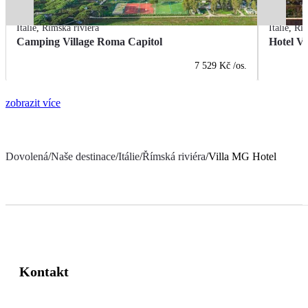
Itálie
,
Římská riviéra
Itálie
,
Řím
Camping Village Roma Capitol
Hotel Vi
7 529 Kč
/os.
zobrazit více
Dovolená
/
Naše destinace
/
Itálie
/
Římská riviéra
/
Villa MG Hotel
Kontakt