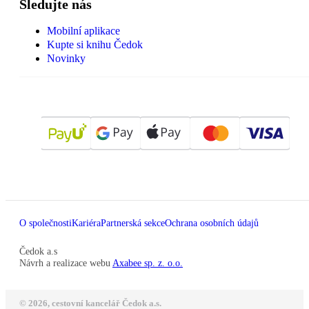
Sledujte nás
Mobilní aplikace
Kupte si knihu Čedok
Novinky
O společnosti
Kariéra
Partnerská sekce
Ochrana osobních údajů
Čedok a.s
Návrh a realizace webu
Axabee sp. z. o.o.
© 2026, cestovní kancelář Čedok a.s.