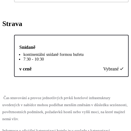
Strava
Snídaně
kontinentální snídaně formou bufetu
7:30 - 10:30
v ceně
Vybrané
Čas stravování a provoz jednotlivých prvků hotelové infrastruktury
uvedených v nabídce mohou podléhat menším změnám v důsledku sezónnosti,
povětrnostních podmínek, požadavků hostů nebo vyšší moci, na které majitel
nemá vliv.
Informace o oficiální kategorizaci hotelu je v souladu s kategorizací