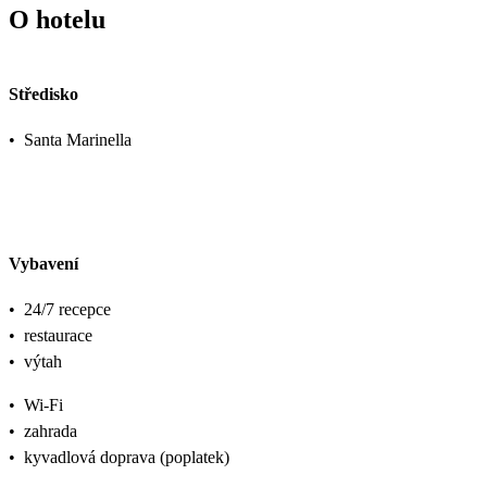
O hotelu
Středisko
•
Santa Marinella
Vybavení
•
24/7 recepce
•
restaurace
•
výtah
•
Wi-Fi
•
zahrada
•
kyvadlová doprava (poplatek)