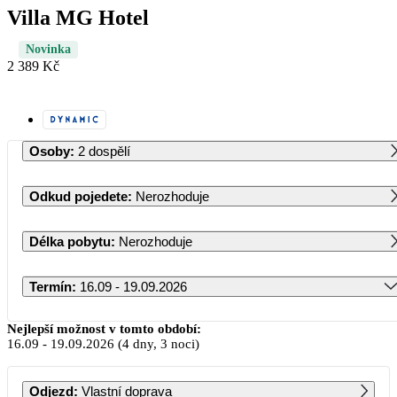
Villa MG Hotel
Novinka
2 389 Kč
Osoby
:
2 dospělí
Odkud pojedete
:
Nerozhoduje
Délka pobytu
:
Nerozhoduje
Termín
:
16.09 - 19.09.2026
Září 2026
Nejlepší možnost v tomto období:
16.09
-
19.09.2026
(4 dny, 3 noci)
PO
ÚT
ST
ČT
PÁ
SO
NE
Odjezd
:
Vlastní doprava