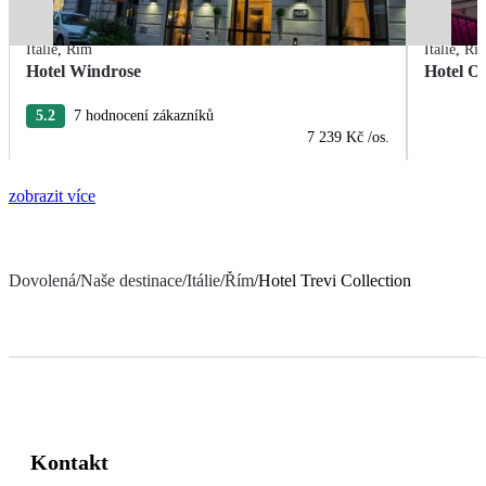
Itálie
,
Řím
Itálie
,
Ří
Hotel Windrose
Hotel Or
5.2
7 hodnocení zákazníků
7 239 Kč
/os.
zobrazit více
Dovolená
/
Naše destinace
/
Itálie
/
Řím
/
Hotel Trevi Collection
Kontakt