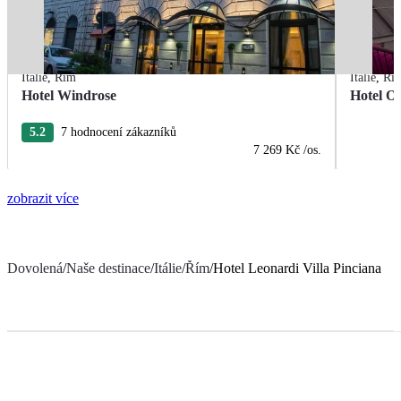
Itálie
,
Řím
Itálie
,
Ří
Hotel Windrose
Hotel Or
5.2
7 hodnocení zákazníků
7 269 Kč
/os.
zobrazit více
Dovolená
/
Naše destinace
/
Itálie
/
Řím
/
Hotel Leonardi Villa Pinciana