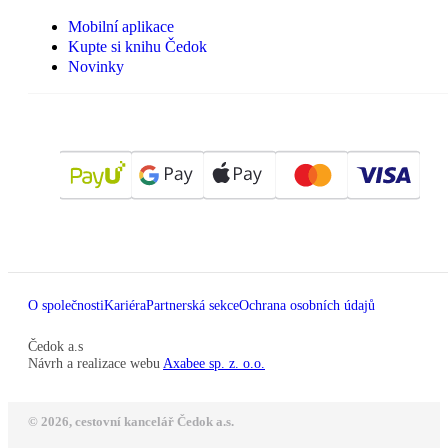
Mobilní aplikace
Kupte si knihu Čedok
Novinky
O společnosti
Kariéra
Partnerská sekce
Ochrana osobních údajů
Čedok a.s
Návrh a realizace webu
Axabee sp. z. o.o.
© 2026, cestovní kancelář Čedok a.s.