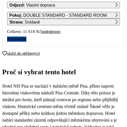
Odjezd
:
Vlastní doprava
1
2
3
4
5
6
Pokoj
:
DOUBLE STANDARD - STANDARD ROOM
5 969
8 199
8 199
5 969
5 969
5 969
Strava
:
Snídaně
7
8
9
10
11
12
13
Celkem:
11 618 Kč
podrobnosti
5 969
5 969
5 969
5 969
5 969
5 969
5 969
Rezervujte
14
15
16
17
18
19
20
5 969
5 969
5 969
5 969
5 969
5 969
5 969
uložit do oblíbených
21
22
23
24
25
26
27
5 969
5 969
5 889
5 809
5 809
5 809
5 809
Proč si vybrat tento hotel
28
29
30
31
7 019
8 059
8 079
8 109
Hotel NH Pisa se nachází v italském městě Pisa, přímo naproti
hlavnímu vlakovému nádraží Pisa Centrale. Díky této poloze je
ideální pro hosty, kteří plánují cestovat po regionu nebo přijíždějí
vlakem. Historické centrum města včetně známé Šikmé věže je
dostupné pěšky nebo krátkou jízdou městskou dopravou. Hotel
nabízí standardní zázemí odpovídající městskému ubytování a je
vhodný pro služební cesty i turistické pobyty. Výhodou je také