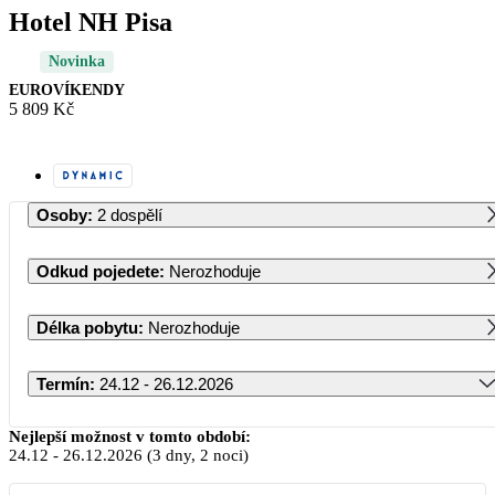
Hotel NH Pisa
Novinka
EUROVÍKENDY
5 809 Kč
Osoby
:
2 dospělí
Odkud pojedete
:
Nerozhoduje
Délka pobytu
:
Nerozhoduje
Termín
:
24.12 - 26.12.2026
Prosinec 2026
Nejlepší možnost v tomto období:
24.12
-
26.12.2026
(3 dny, 2 noci)
PO
ÚT
ST
ČT
PÁ
SO
NE