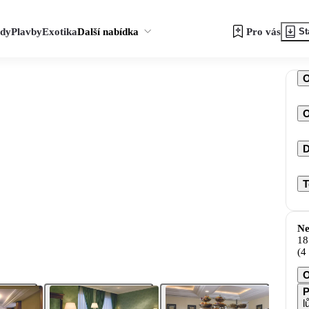
zdy
Plavby
Exotika
Další nabídka
Pro vás
St
O
D
T
Ne
18
(4
O
P
l