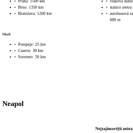
•
Praha: 1500 km
•
vlaková stani
•
Brno: 1350 km
•
stanice metra
•
Bratislava: 1260 km
•
autobusová za
600 m
Okolí
•
Pompeje: 25 km
•
Caserta: 30 km
•
Sorrento: 50 km
Neapol
Nejzajímavější místa