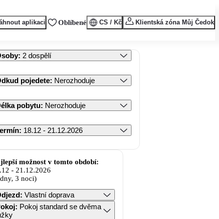
áhnout aplikaci
Oblíbené
CS / Kč
Klientská zóna Můj Čedok
Osoby
:
2 dospělí
dkud pojedete
:
Nerozhoduje
élka pobytu
:
Nerozhoduje
ermín
:
18.12 - 21.12.2026
jlepší možnost v tomto období:
.12
-
21.12.2026
 dny, 3 noci)
djezd
:
Vlastní doprava
okoj
:
Pokoj standard se dvěma
ůžky