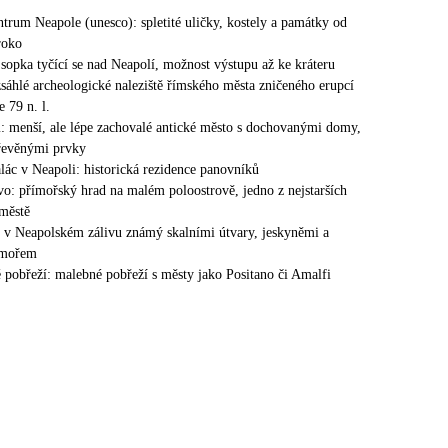
ntrum Neapole (unesco): spletité uličky, kostely a památky od
roko
 sopka tyčící se nad Neapolí, možnost výstupu až ke kráteru
sáhlé archeologické naleziště římského města zničeného erupcí
 79 n. l.
 menší, ale lépe zachovalé antické město s dochovanými domy,
řevěnými prvky
lác v Neapoli: historická rezidence panovníků
ovo: přímořský hrad na malém poloostrově, jedno z nejstarších
městě
v v Neapolském zálivu známý skalními útvary, jeskyněmi a
 mořem
 pobřeží: malebné pobřeží s městy jako Positano či Amalfi