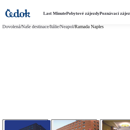
Last Minute
Pobytové zájezdy
Poznávací záje
více fotografií (7)
Dovolená
/
Naše destinace
/
Itálie
/
Neapol
/
Ramada Naples