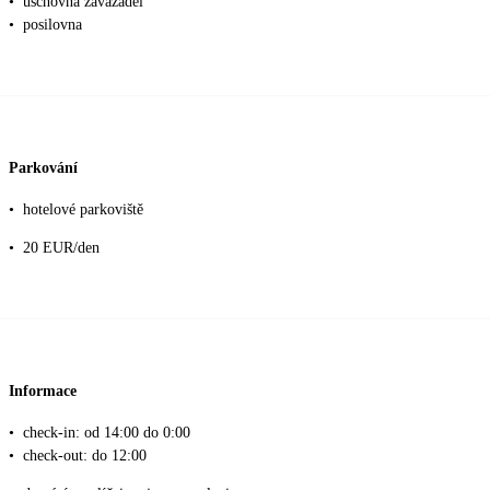
•
úschovna zavazadel
•
posilovna
Parkování
•
hotelové parkoviště
•
20 EUR/den
Informace
•
check-in: od 14:00 do 0:00
•
check-out: do 12:00