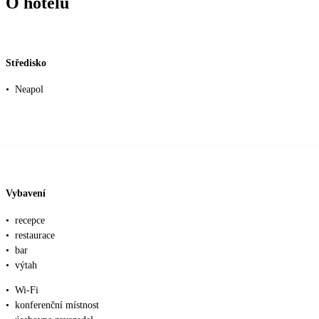
O hotelu
Středisko
•
Neapol
Vybavení
•
recepce
•
restaurace
•
bar
•
výtah
•
Wi-Fi
•
konferenční místnost