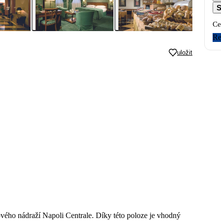
S
Ce
Re
uložit
vého nádraží Napoli Centrale. Díky této poloze je vhodný