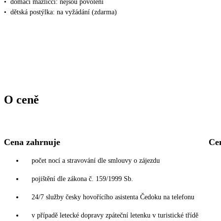
•
domácí mazlíčci: nejsou povoleni
•
dětská postýlka: na vyžádání (zdarma)
O ceně
Cena zahrnuje
Ce
počet nocí a stravování dle smlouvy o zájezdu
pojištění dle zákona č. 159/1999 Sb.
24/7 služby česky hovořícího asistenta Čedoku na telefonu
v případě letecké dopravy zpáteční letenku v turistické třídě