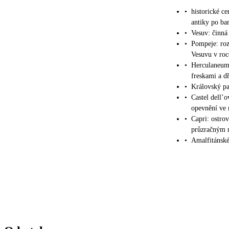
•
historické ce
antiky po ba
•
Vesuv: činná
•
Pompeje: roz
Vesuvu v roce
•
Herculaneum:
freskami a d
•
Královský pa
•
Castel dell’
opevnění ve 
•
Capri: ostro
průzračným
•
Amalfitánské