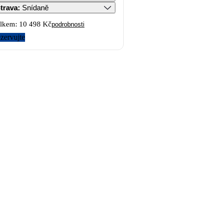
trava
:
Snídaně
lkem:
10 498 Kč
podrobnosti
zervujte