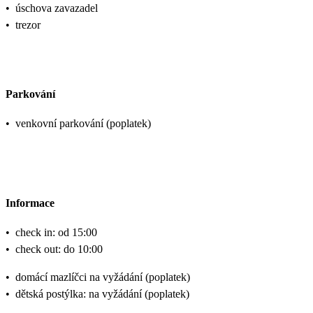
•
úschova zavazadel
•
trezor
Parkování
•
venkovní parkování (poplatek)
Informace
•
check in: od 15:00
•
check out: do 10:00
•
domácí mazlíčci na vyžádání (poplatek)
•
dětská postýlka: na vyžádání (poplatek)