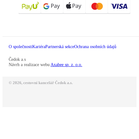
O společnosti
Kariéra
Partnerská sekce
Ochrana osobních údajů
Čedok a.s
Návrh a realizace webu
Axabee sp. z. o.o.
© 2026, cestovní kancelář Čedok a.s.