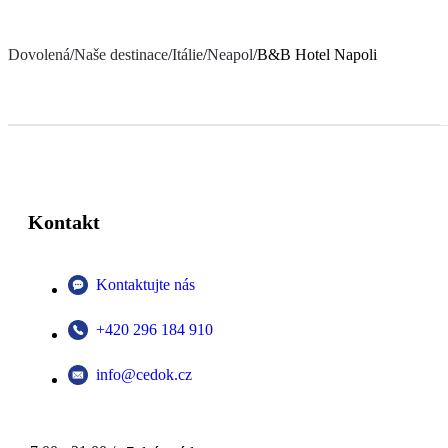
Dovolená
/
Naše destinace
/
Itálie
/
Neapol
/
B&B Hotel Napoli
Kontakt
Kontaktujte nás
+420 296 184 910
info@cedok.cz