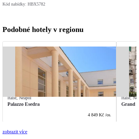
Kód nabídky:
HBX5782
Podobné hotely v regionu
Itálie
,
Neapol
Itálie
,
Ne
Palazzo Esedra
Grand H
4 849 Kč
/os.
zobrazit více