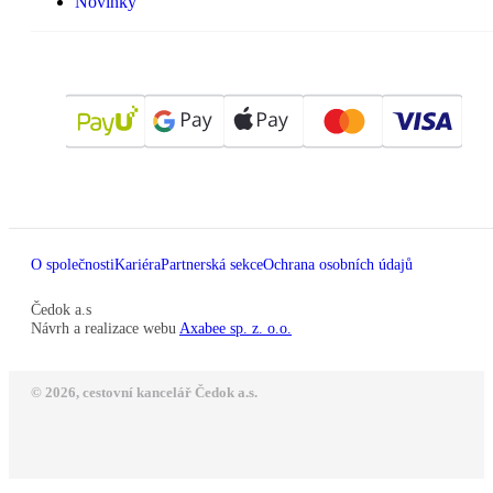
Novinky
O společnosti
Kariéra
Partnerská sekce
Ochrana osobních údajů
Čedok a.s
Návrh a realizace webu
Axabee sp. z. o.o.
© 2026, cestovní kancelář Čedok a.s.