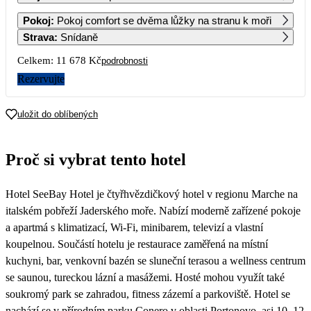
1
2
3
4
5
6
Pokoj
:
Pokoj comfort se dvěma lůžky na stranu k moři
5 839
5 839
5 839
5 839
5 839
5 839
Strava
:
Snídaně
7
8
9
10
11
12
13
Celkem:
11 678 Kč
podrobnosti
5 839
5 839
5 839
5 839
5 839
5 839
5 839
Rezervujte
14
15
16
17
18
19
20
5 839
5 839
5 839
5 839
5 839
5 839
5 839
uložit do oblíbených
21
22
23
24
25
26
27
5 839
5 839
5 839
5 839
5 839
5 839
5 839
Proč si vybrat tento hotel
28
29
30
31
5 839
7 469
Hotel SeeBay Hotel je čtyřhvězdičkový hotel v regionu Marche na
italském pobřeží Jaderského moře. Nabízí moderně zařízené pokoje
a apartmá s klimatizací, Wi-Fi, minibarem, televizí a vlastní
koupelnou. Součástí hotelu je restaurace zaměřená na místní
kuchyni, bar, venkovní bazén se sluneční terasou a wellness centrum
se saunou, tureckou lázní a masážemi. Hosté mohou využít také
soukromý park se zahradou, fitness zázemí a parkoviště. Hotel se
nachází se v přírodním parku Conero v oblasti Portonovo, asi 10–12