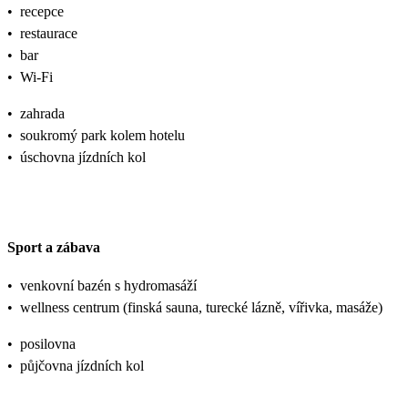
•
recepce
•
restaurace
•
bar
•
Wi-Fi
•
zahrada
•
soukromý park kolem hotelu
•
úschovna jízdních kol
Sport a zábava
•
venkovní bazén s hydromasáží
•
wellness centrum (finská sauna, turecké lázně, vířivka, masáže)
•
posilovna
•
půjčovna jízdních kol