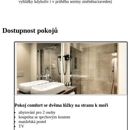
vyhlášky kdykoliv i v průběhu sezóny změněna/zaveden)
Dostupnost pokojů
Pokoj comfort se dvěma lůžky na stranu k moři
ubytování pro 2 osoby
koupelna se sprchovým koutem
manželská postel
TV