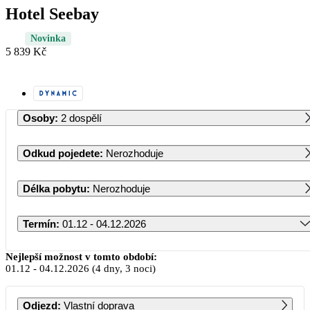
Hotel Seebay
Novinka
5 839 Kč
Osoby
:
2 dospělí
Odkud pojedete
:
Nerozhoduje
Délka pobytu
:
Nerozhoduje
Termín
:
01.12 - 04.12.2026
Prosinec 2026
Nejlepší možnost v tomto období:
01.12
-
04.12.2026
(4 dny, 3 noci)
PO
ÚT
ST
ČT
PÁ
SO
NE
Odjezd
:
Vlastní doprava