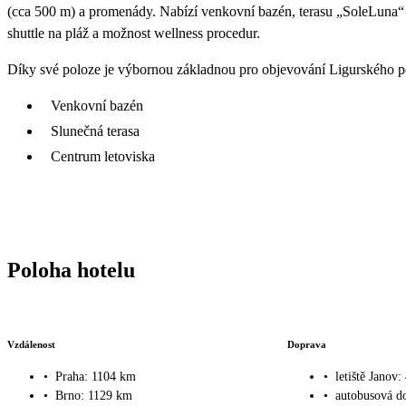
(cca 500 m) a promenády. Nabízí venkovní bazén, terasu „SoleLuna“ s
shuttle na pláž a možnost wellness procedur.
Díky své poloze je výbornou základnou pro objevování Ligurského po
Venkovní bazén
Slunečná terasa
Centrum letoviska
Poloha hotelu
Vzdálenost
Doprava
•
Praha: 1104 km
•
letiště Janov
•
Brno: 1129 km
•
autobusová d