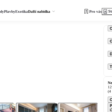
zdy
Plavby
Exotika
Další nabídka
Pro vás
St
O
D
T
Ne
12
(4
O
P
l