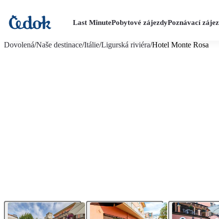
Last Minute
Pobytové zájezdy
Poznávací záje
více fotografií (12)
Dovolená
/
Naše destinace
/
Itálie
/
Ligurská riviéra
/
Hotel Monte Rosa