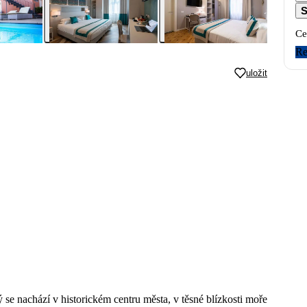
S
Ce
Re
uložit
 se nachází v historickém centru města, v těsné blízkosti moře