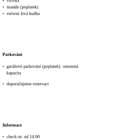
•
vířivka
•
masáže (poplatek)
•
večerní živá hudba
Parkování
•
garážové parkování (poplatek): omezená
kapacita
•
doporučujeme rezervaci
Informace
•
check-in: od 14:00