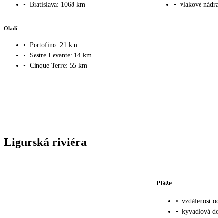
•
Bratislava: 1068 km
•
vlakové nádr
Okolí
•
Portofino: 21 km
•
Sestre Levante: 14 km
•
Cinque Terre: 55 km
Ligurská riviéra
Pláže
•
vzdálenost o
•
kyvadlová do