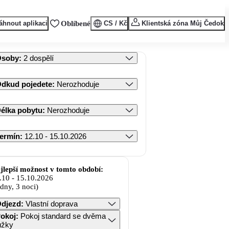
áhnout aplikaci
Oblíbené
CS / Kč
Klientská zóna Můj Čedok
Osoby
:
2 dospělí
dkud pojedete
:
Nerozhoduje
élka pobytu
:
Nerozhoduje
ermín
:
12.10 - 15.10.2026
jlepší možnost v tomto období:
.10
-
15.10.2026
 dny, 3 noci)
djezd
:
Vlastní doprava
okoj
:
Pokoj standard se dvěma
ůžky