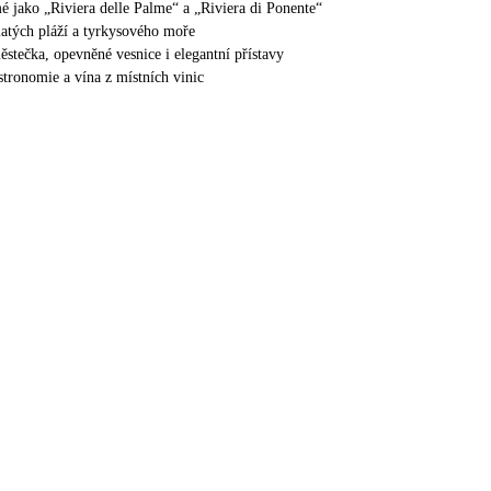
é jako „Riviera delle Palme“ a „Riviera di Ponente“
atých pláží a tyrkysového moře
ěstečka, opevněné vesnice i elegantní přístavy
stronomie a vína z místních vinic