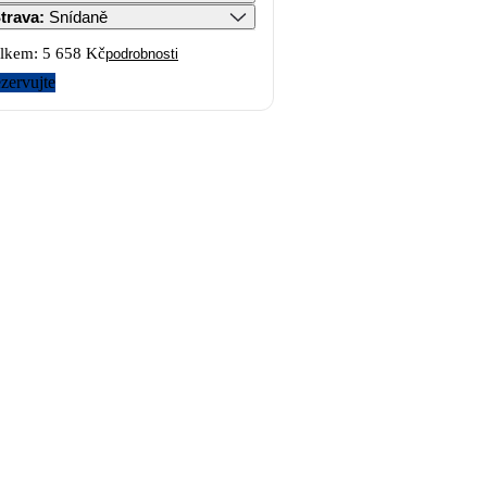
trava
:
Snídaně
lkem:
5 658 Kč
podrobnosti
zervujte