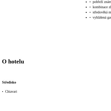
•
pobřeží znám
•
kombinace zl
•
středověká m
•
vyhlášená ga
O hotelu
Středisko
•
Chiavari