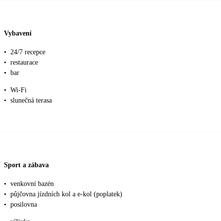
Vybavení
•
24/7 recepce
•
restaurace
•
bar
•
Wi-Fi
•
slunečná terasa
Sport a zábava
•
venkovní bazén
•
půjčovna jízdních kol a e-kol (poplatek)
•
posilovna