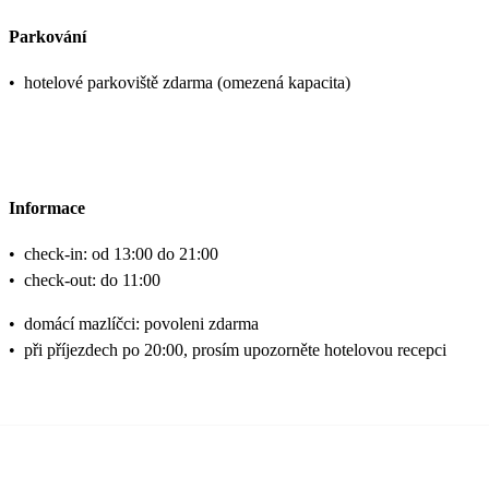
Parkování
•
hotelové parkoviště zdarma (omezená kapacita)
Informace
•
check-in: od 13:00 do 21:00
•
check-out: do 11:00
•
domácí mazlíčci: povoleni zdarma
•
při příjezdech po 20:00, prosím upozorněte hotelovou recepci