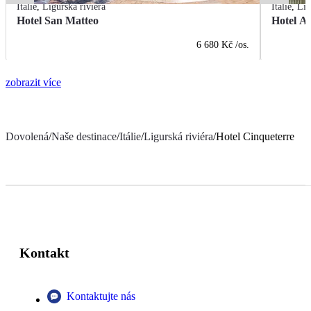
Itálie
,
Ligurská riviéra
Itálie
,
Lig
Hotel San Matteo
Hotel Al
6 680 Kč
/os.
zobrazit více
Dovolená
/
Naše destinace
/
Itálie
/
Ligurská riviéra
/
Hotel Cinqueterre
Kontakt
Kontaktujte nás