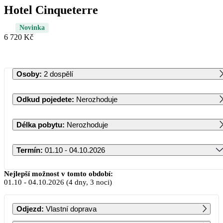
Hotel Cinqueterre
Novinka
6 720 Kč
Osoby
:
2 dospělí
Odkud pojedete
:
Nerozhoduje
Délka pobytu
:
Nerozhoduje
Termín
:
01.10 - 04.10.2026
Říjen 2026
Nejlepší možnost v tomto období:
01.10
-
04.10.2026
(4 dny, 3 noci)
PO
ÚT
ST
ČT
PÁ
SO
NE
Odjezd
:
Vlastní doprava
1
2
3
4