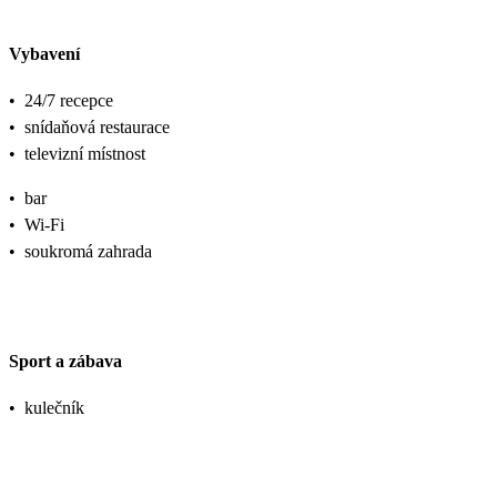
Vybavení
•
24/7 recepce
•
snídaňová restaurace
•
televizní místnost
•
bar
•
Wi-Fi
•
soukromá zahrada
Sport a zábava
•
kulečník