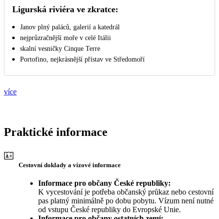
Ligurská riviéra ve zkratce:
Janov plný paláců, galerií a katedrál
nejprůzračnější moře v celé Itálii
skalní vesničky Cinque Terre
Portofino, nejkrásnější přístav ve Středomoří
více
Praktické informace
Cestovní doklady a vízové informace
Informace pro občany České republiky:
K vycestování je potřeba občanský průkaz nebo cestovní
pas platný minimálně po dobu pobytu. Vízum není nutné
od vstupu České republiky do Evropské Unie.
Informace pro občany ostatních zemí: