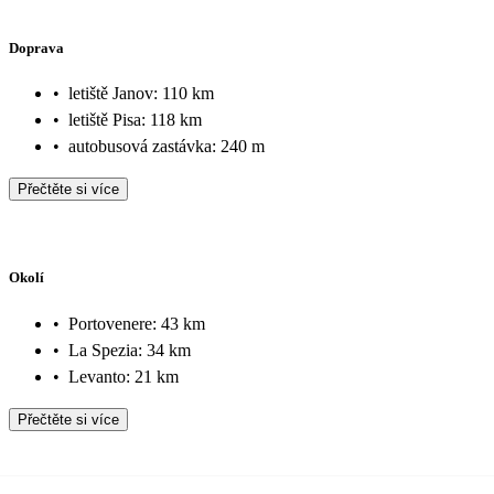
Doprava
•
letiště Janov: 110 km
•
letiště Pisa: 118 km
•
autobusová zastávka: 240 m
Přečtěte si více
Okolí
•
Portovenere: 43 km
•
La Spezia: 34 km
•
Levanto: 21 km
Přečtěte si více