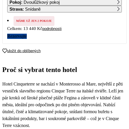
Pokoj
:
Dvoulůžkový pokoj
6 720
6 720
6 720
6 720
Strava
:
Snídaně
5
6
7
8
9
10
11
6 720
6 720
6 720
6 720
6 720
6 720
6 720
MÁME UŽ JEN 2 POKOJE
Celkem:
13 440 Kč
podrobnosti
12
13
14
15
16
17
18
6 720
6 720
6 720
6 720
6 720
6 720
6 720
Rezervujte
19
20
21
22
23
24
25
6 720
6 720
6 720
6 720
6 720
6 720
uložit do oblíbených
26
27
28
29
30
31
Proč si vybrat tento hotel
Hotel Cinqueterre se nachází v Monterosso al Mare, největší z pěti
vesniček slavného regionu Cinque Terre na italské riviéře. Leží jen
pár kroků od široké písečné pláže Fegina a zároveň v klidné části
města, ideální pro odpočinek po dni plném objevování. Nabízí
útulné, čisté a klimatizované pokoje, snídani formou bufetu s
lokálními produkty, bar i soukromé parkoviště – což je v Cinque
Terre vzácnost.