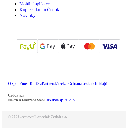
Mobilní aplikace
Kupte si knihu Čedok
Novinky
O společnosti
Kariéra
Partnerská sekce
Ochrana osobních údajů
Čedok a.s
Návrh a realizace webu
Axabee sp. z. o.o.
© 2026, cestovní kancelář Čedok a.s.