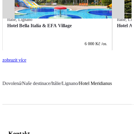
Itálie
,
Lignano
Itálie
,
Li
Hotel Bella Italia & EFA Village
Hotel Al
6 000 Kč
/os.
zobrazit více
Dovolená
/
Naše destinace
/
Itálie
/
Lignano
/
Hotel Meridianus
Kontakt