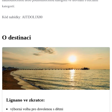
nadhodnocenou nebo podhodnocenou kategorii ve srovnání s oficiální
kategorií.
Kód nabídky:
AITDOLIX80
O destinaci
Lignano ve zkratce:
výborná volba pro dovolenou s dětmi