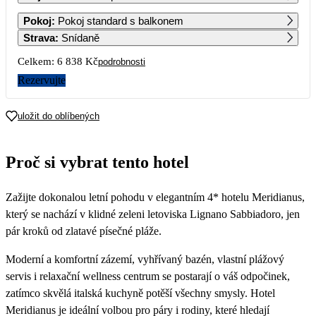
1
2
Pokoj
:
Pokoj standard s balkonem
3 419
3 419
Strava
:
Snídaně
3
4
5
6
7
8
9
Celkem:
6 838 Kč
podrobnosti
3 419
4 069
4 729
5 389
4 729
4 069
3 419
Rezervujte
10
11
12
13
14
15
16
3 419
3 419
4 069
4 729
5 389
4 729
4 069
uložit do oblíbených
17
18
19
20
21
22
23
3 419
3 419
3 419
3 779
4 129
4 489
4 489
Proč si vybrat tento hotel
24
25
26
27
28
29
30
4 489
5 389
6 289
7 189
6 289
5 389
4 489
Zažijte dokonalou letní pohodu v elegantním 4* hotelu Meridianus,
31
4 489
který se nachází v klidné zeleni letoviska Lignano Sabbiadoro, jen
pár kroků od zlatavé písečné pláže.
Moderní a komfortní zázemí, vyhřívaný bazén, vlastní plážový
servis i relaxační wellness centrum se postarají o váš odpočinek,
zatímco skvělá italská kuchyně potěší všechny smysly. Hotel
Meridianus je ideální volbou pro páry i rodiny, které hledají