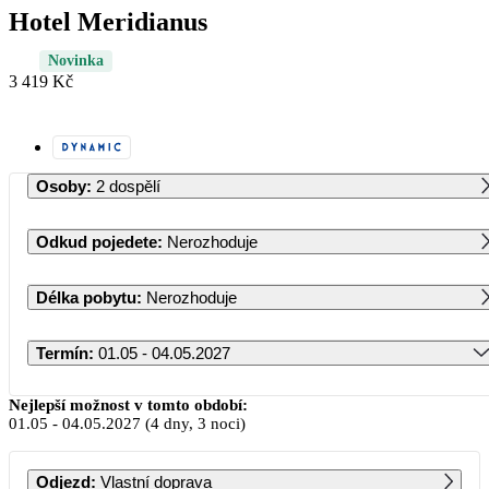
Hotel Meridianus
Novinka
3 419 Kč
Osoby
:
2 dospělí
Odkud pojedete
:
Nerozhoduje
Délka pobytu
:
Nerozhoduje
Termín
:
01.05 - 04.05.2027
Květen 2027
Nejlepší možnost v tomto období:
01.05
-
04.05.2027
(4 dny, 3 noci)
PO
ÚT
ST
ČT
PÁ
SO
NE
Odjezd
:
Vlastní doprava