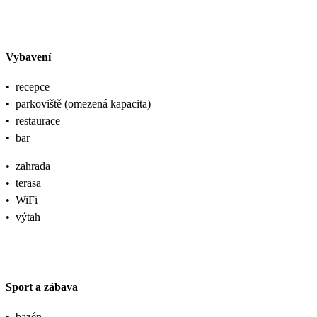
Vybavení
•
recepce
•
parkoviště (omezená kapacita)
•
restaurace
•
bar
•
zahrada
•
terasa
•
WiFi
•
výtah
Sport a zábava
•
bazén