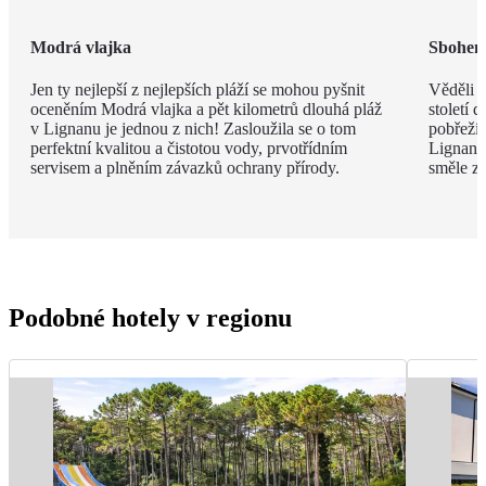
Modrá vlajka
Sbohem,
Jen ty nejlepší z nejlepších pláží se mohou pyšnit
Věděli j
oceněním Modrá vlajka a pět kilometrů dlouhá pláž
století 
v Lignanu je jednou z nich! Zasloužila se o tom
pobřeží 
perfektní kvalitou a čistotou vody, prvotřídním
Lignana 
servisem a plněním závazků ochrany přírody.
směle za
Podobné hotely v regionu