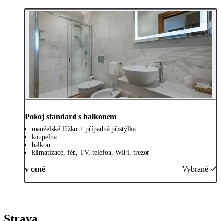
Pokoj standard s balkonem
manželské lůžko + případná přistýlka
koupelna
balkon
klimatizace, fén, TV, telefon, WiFi, trezor
v ceně
Vybrané
Strava