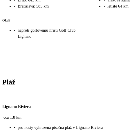
•
Brno: 645 km
•
vlaková stani
•
Bratislava: 585 km
•
letiště 64 km
Okolí
•
naproti golfovému hřišti Golf Club
Lignano
Pláž
Lignano Riviera
cca 1,8 km
•
pro hosty vyhrazená písečná pláž v Lignano Riviera