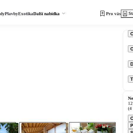
zdy
Plavby
Exotika
Další nabídka
Pro vás
St
O
D
T
Ne
12
(4
O
P
S