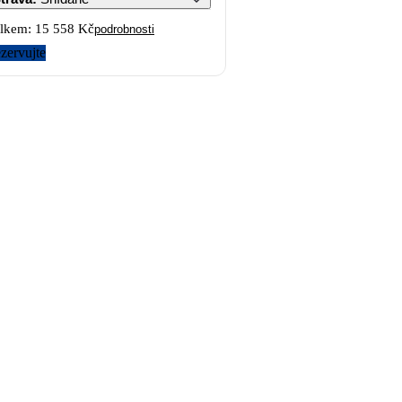
lkem:
15 558 Kč
podrobnosti
zervujte