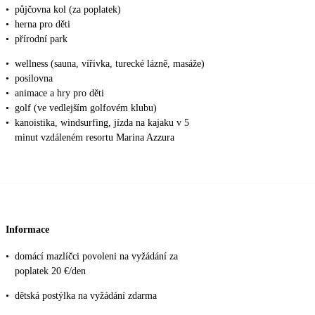
•
půjčovna kol (za poplatek)
•
herna pro děti
•
přírodní park
•
wellness (sauna, vířivka, turecké lázně, masáže)
•
posilovna
•
animace a hry pro děti
•
golf (ve vedlejším golfovém klubu)
•
kanoistika, windsurfing, jízda na kajaku v 5
minut vzdáleném resortu Marina Azzura
Informace
•
domácí mazlíčci povoleni na vyžádání za
poplatek 20 €/den
•
dětská postýlka na vyžádání zdarma