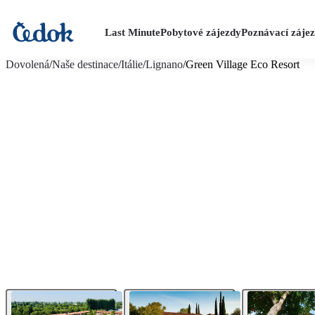
Last Minute
Pobytové zájezdy
Poznávací záje
více fotografií (22)
Dovolená
/
Naše destinace
/
Itálie
/
Lignano
/
Green Village Eco Resort