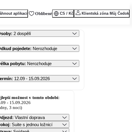
áhnout aplikaci
Oblíbené
CS / Kč
Klientská zóna Můj Čedok
Osoby
:
2 dospělí
dkud pojedete
:
Nerozhoduje
élka pobytu
:
Nerozhoduje
ermín
:
12.09 - 15.09.2026
jlepší možnost v tomto období:
.09
-
15.09.2026
 dny, 3 noci)
djezd
:
Vlastní doprava
okoj
:
Suite s jednou ložnicí
trava
:
Snídaně