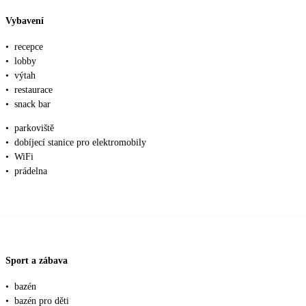
Vybavení
•
recepce
•
lobby
•
výtah
•
restaurace
•
snack bar
•
parkoviště
•
dobíjecí stanice pro elektromobily
•
WiFi
•
prádelna
Sport a zábava
•
bazén
•
bazén pro děti