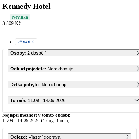
Kennedy Hotel
Novinka
3 809 Kč
Osoby
:
2 dospělí
Odkud pojedete
:
Nerozhoduje
Délka pobytu
:
Nerozhoduje
Termín
:
11.09 - 14.09.2026
Září 2026
Nejlepší možnost v tomto období:
11.09
-
14.09.2026
(4 dny, 3 noci)
PO
ÚT
ST
ČT
PÁ
SO
NE
Odjezd
:
Vlastní doprava