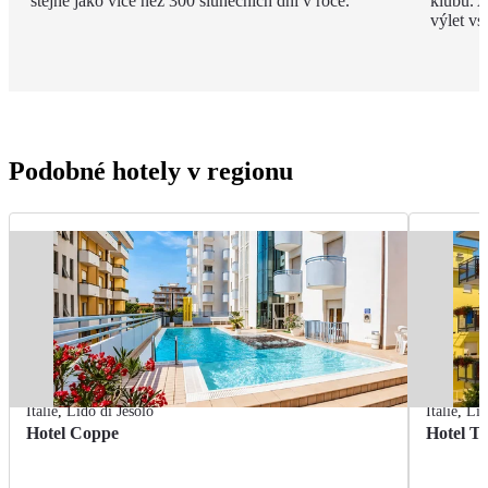
stejně jako více než 300 slunečních dní v roce.
klubů. A
výlet vs
Podobné hotely v regionu
Itálie
,
Lido di Jesolo
Itálie
,
Lid
Hotel Coppe
Hotel T