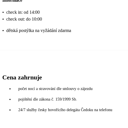
Informace
•
check in: od 14:00
•
check out: do 10:00
•
dětská postýlka na vyžádání zdarma
Cena zahrnuje
počet nocí a stravování dle smlouvy o zájezdu
pojištění dle zákona č. 159/1999 Sb.
24/7 služby česky hovořícího delegáta Čedoku na telefonu