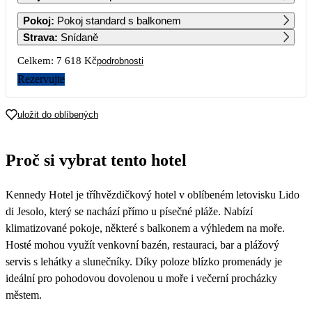
1
2
3
4
5
6
Pokoj
:
Pokoj standard s balkonem
9 899
9 209
8 519
4 699
4 699
4 699
Strava
:
Snídaně
7
8
9
10
11
12
13
Celkem:
7 618 Kč
podrobnosti
4 699
4 699
4 399
4 109
3 809
3 809
3 809
Rezervujte
14
15
16
17
18
19
20
3 809
3 809
3 809
uložit do oblíbených
21
22
23
24
25
26
27
Proč si vybrat tento hotel
28
29
30
Kennedy Hotel je tříhvězdičkový hotel v oblíbeném letovisku Lido
di Jesolo, který se nachází přímo u písečné pláže. Nabízí
klimatizované pokoje, některé s balkonem a výhledem na moře.
Hosté mohou využít venkovní bazén, restauraci, bar a plážový
servis s lehátky a slunečníky. Díky poloze blízko promenády je
ideální pro pohodovou dovolenou u moře i večerní procházky
městem.