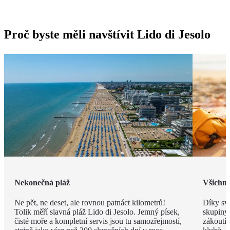
Proč byste měli navštívit Lido di Jesolo
Nekonečná pláž
Všichni 
Ne pět, ne deset, ale rovnou patnáct kilometrů!
Díky své
Tolik měří slavná pláž Lido di Jesolo. Jemný písek,
skupiny 
čisté moře a kompletní servis jsou tu samozřejmostí,
zákoutí