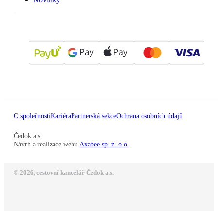
O společnosti
Kariéra
Partnerská sekce
Ochrana osobních údajů
Čedok a.s
Návrh a realizace webu
Axabee sp. z. o.o.
© 2026, cestovní kancelář Čedok a.s.