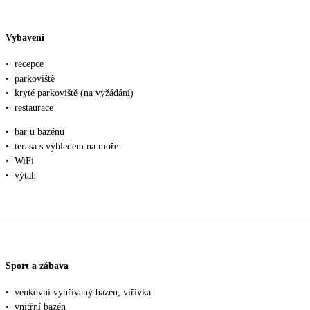
Vybavení
•
recepce
•
parkoviště
•
kryté parkoviště (na vyžádání)
•
restaurace
•
bar u bazénu
•
terasa s výhledem na moře
•
WiFi
•
výtah
Sport a zábava
•
venkovní vyhřívaný bazén, vířivka
•
vnitřní bazén