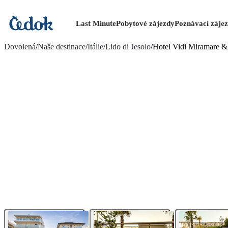
Last Minute
Pobytové zájezdy
Poznávací záje
více fotografií (21)
Dovolená
/
Naše destinace
/
Itálie
/
Lido di Jesolo
/
Hotel Vidi Miramare &