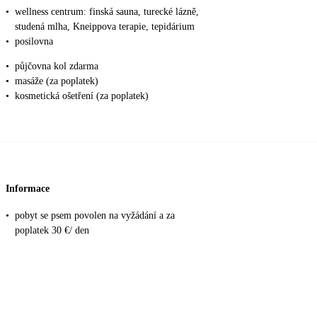
•
wellness centrum: finská sauna, turecké lázně,
studená mlha, Kneippova terapie, tepidárium
•
posilovna
•
půjčovna kol zdarma
•
masáže (za poplatek)
•
kosmetická ošetření (za poplatek)
Informace
•
pobyt se psem povolen na vyžádání a za
poplatek 30 €/ den