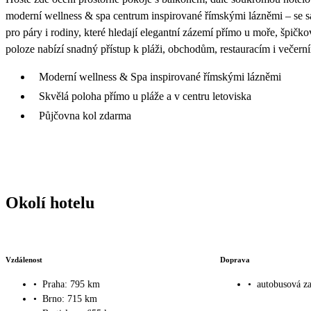
moderní wellness & spa centrum inspirované římskými lázněmi – se sa
pro páry i rodiny, které hledají elegantní zázemí přímo u moře, špičk
poloze nabízí snadný přístup k pláži, obchodům, restauracím i večerní
Moderní wellness & Spa inspirované římskými lázněmi
Skvělá poloha přímo u pláže a v centru letoviska
Půjčovna kol zdarma
Okolí hotelu
Vzdálenost
Doprava
•
Praha: 795 km
•
autobusová z
•
Brno: 715 km