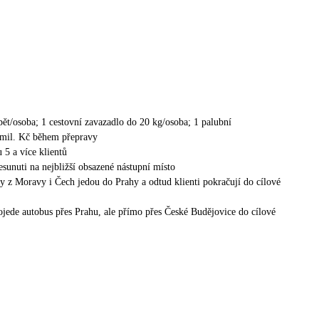
ět/osoba; 1 cestovní zavazadlo do 20 kg/osoba; 1 palubní
0 mil. Kč během přepravy
 5 a více klientů
sunuti na nejbližší obsazené nástupní místo
zy z Moravy i Čech jedou do Prahy a odtud klienti pokračují do cílové
ojede autobus přes Prahu, ale přímo přes České Budějovice do cílové