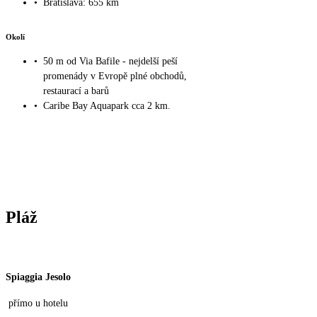
•
Bratislava: 655 km
Okolí
•
50 m od Via Bafile - nejdelší peší
promenády v Evropě plné obchodů,
restaurací a barů
•
Caribe Bay Aquapark cca 2 km.
Pláž
Spiaggia Jesolo
přímo u hotelu