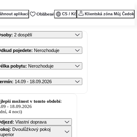
áhnout aplikaci
Oblíbené
CS / Kč
Klientská zóna Můj Čedok
Osoby
:
2 dospělí
dkud pojedete
:
Nerozhoduje
élka pobytu
:
Nerozhoduje
ermín
:
14.09 - 18.09.2026
jlepší možnost v tomto období:
.09
-
18.09.2026
 dní, 4 noci)
djezd
:
Vlastní doprava
okoj
:
Dvoulůžkový pokoj
uperior