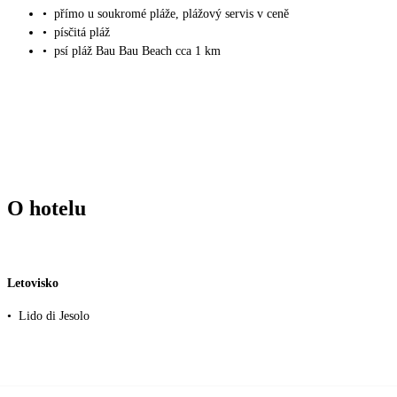
•
přímo u soukromé pláže, plážový servis v ceně
•
písčitá pláž
•
psí pláž Bau Bau Beach cca 1 km
O hotelu
Letovisko
•
Lido di Jesolo