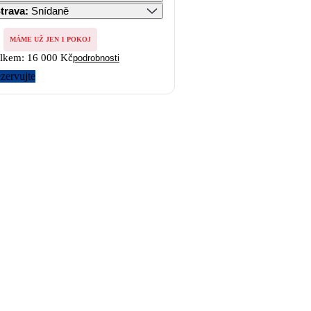
trava
:
Snídaně
MÁME UŽ JEN 1 POKOJ
lkem:
16 000 Kč
podrobnosti
zervujte