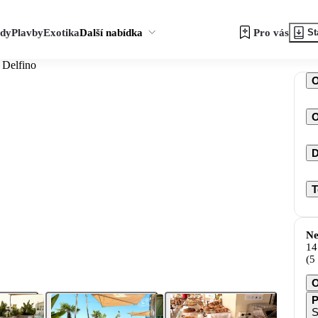
zdy
Plavby
Exotika
Další nabídka
Pro vás
St
 Delfino
O
D
T
Ne
14
(5
O
P
S