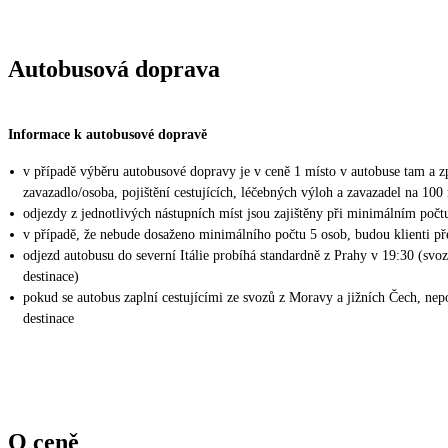
Autobusová doprava
Informace k autobusové dopravě
v případě výběru autobusové dopravy je v ceně 1 místo v autobuse tam a zp
zavazadlo/osoba, pojištění cestujících, léčebných výloh a zavazadel na 10
odjezdy z jednotlivých nástupních míst jsou zajištěny při minimálním počtu
v případě, že nebude dosaženo minimálního počtu 5 osob, budou klienti pře
odjezd autobusu do severní Itálie probíhá standardně z Prahy v 19:30 (svo
destinace)
pokud se autobus zaplní cestujícími ze svozů z Moravy a jižních Čech, nep
destinace
O ceně