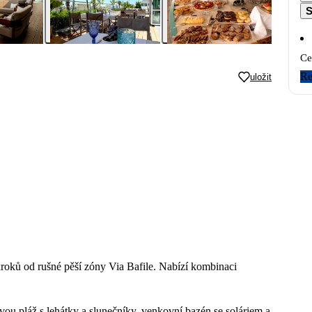
S
Ce
Re
uložit
 kroků od rušné pěší zóny Via Bafile. Nabízí kombinaci
ou pláž s lehátky a slunečníky, venkovní bazén se soláriem a