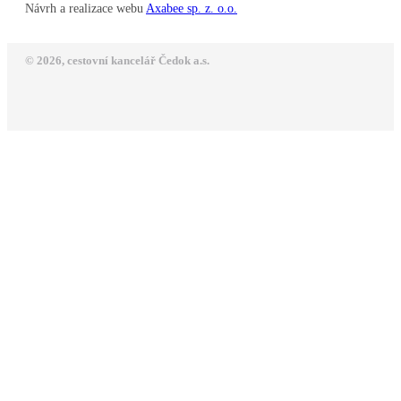
Návrh a realizace webu
Axabee sp. z. o.o.
© 2026, cestovní kancelář Čedok a.s.