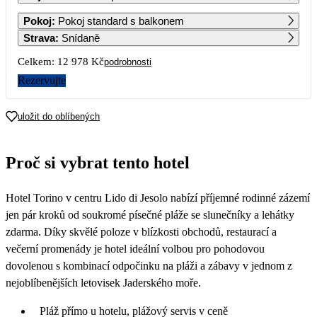
1
2
3
4
5
6
Pokoj
:
Pokoj standard s balkonem
Strava
:
Snídaně
7
8
9
10
11
12
13
Celkem:
12 978 Kč
podrobnosti
6 489
Rezervujte
14
15
16
17
18
19
20
uložit do oblíbených
21
22
23
24
25
26
27
Proč si vybrat tento hotel
28
29
30
Hotel Torino v centru Lido di Jesolo nabízí příjemné rodinné zázemí
jen pár kroků od soukromé písečné pláže se slunečníky a lehátky
zdarma. Díky skvělé poloze v blízkosti obchodů, restaurací a
večerní promenády je hotel ideální volbou pro pohodovou
dovolenou s kombinací odpočinku na pláži a zábavy v jednom z
nejoblíbenějších letovisek Jaderského moře.
Pláž přímo u hotelu, plážový servis v ceně