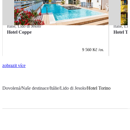
Itálie
,
Lido di Jesolo
Itálie
,
Lid
Hotel Coppe
Hotel T
9 560 Kč
/os.
zobrazit více
Dovolená
/
Naše destinace
/
Itálie
/
Lido di Jesolo
/
Hotel Torino