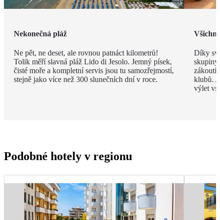
Nekonečná pláž
Všichni 
Ne pět, ne deset, ale rovnou patnáct kilometrů!
Díky své
Tolik měří slavná pláž Lido di Jesolo. Jemný písek,
skupiny 
čisté moře a kompletní servis jsou tu samozřejmostí,
zákoutí
stejně jako více než 300 slunečních dní v roce.
klubů. A
výlet vs
Podobné hotely v regionu