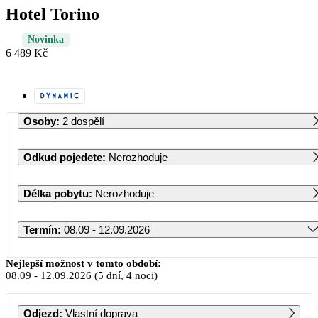
Hotel Torino
Novinka
6 489 Kč
Osoby
:
2 dospělí
Odkud pojedete
:
Nerozhoduje
Délka pobytu
:
Nerozhoduje
Termín
:
08.09 - 12.09.2026
Září 2026
Nejlepší možnost v tomto období:
08.09
-
12.09.2026
(5 dní, 4 noci)
PO
ÚT
ST
ČT
PÁ
SO
NE
Odjezd
:
Vlastní doprava