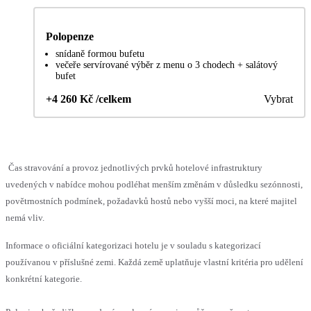
Polopenze
snídaně formou bufetu
večeře servírované výběr z menu o 3 chodech + salátový
bufet
+4 260 Kč /celkem
Vybrat
Čas stravování a provoz jednotlivých prvků hotelové infrastruktury
uvedených v nabídce mohou podléhat menším změnám v důsledku sezónnosti,
povětrnostních podmínek, požadavků hostů nebo vyšší moci, na které majitel
nemá vliv.
Informace o oficiální kategorizaci hotelu je v souladu s kategorizací
používanou v příslušné zemi. Každá země uplatňuje vlastní kritéria pro udělení
konkrétní kategorie.