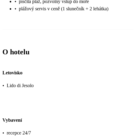
•
písčitá pláž, pozvolný vstup do moře
•
plážový servis v ceně (1 slunečník + 2 lehátka)
O hotelu
Letovisko
•
Lido di Jesolo
Vybavení
•
recepce 24/7