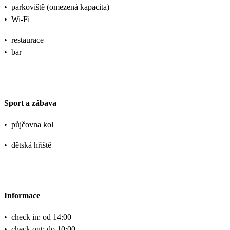
•
parkoviště (omezená kapacita)
•
Wi-Fi
•
restaurace
•
bar
Sport a zábava
•
půjčovna kol
•
dětská hřiště
Informace
•
check in: od 14:00
•
check out: do 10:00