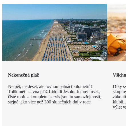
Nekonečná pláž
Všichni 
Ne pět, ne deset, ale rovnou patnáct kilometrů!
Díky své
Tolik měří slavná pláž Lido di Jesolo. Jemný písek,
skupiny 
čisté moře a kompletní servis jsou tu samozřejmostí,
zákoutí
stejně jako více než 300 slunečních dní v roce.
klubů. A
výlet vs