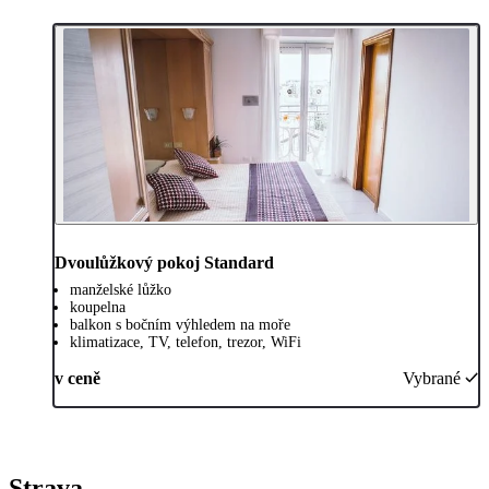
Dvoulůžkový pokoj Standard
manželské lůžko
koupelna
balkon s bočním výhledem na moře
klimatizace, TV, telefon, trezor, WiFi
v ceně
Vybrané
Strava