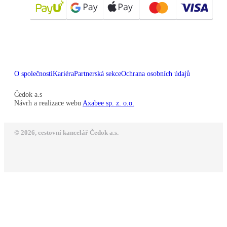
O společnosti
Kariéra
Partnerská sekce
Ochrana osobních údajů
Čedok a.s
Návrh a realizace webu
Axabee sp. z. o.o.
© 2026, cestovní kancelář Čedok a.s.