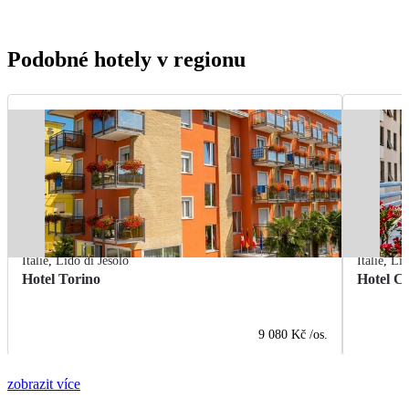
Podobné hotely v regionu
Itálie
,
Lido di Jesolo
Itálie
,
Lid
Hotel Torino
Hotel C
9 080 Kč
/os.
zobrazit více