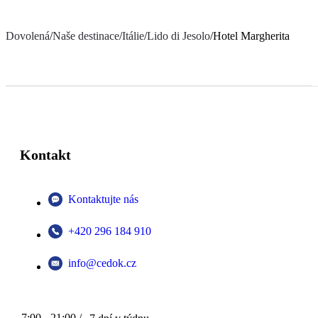
Dovolená
/
Naše destinace
/
Itálie
/
Lido di Jesolo
/
Hotel Margherita
Kontakt
Kontaktujte nás
+420 296 184 910
info@cedok.cz
7:00 - 21:00 /