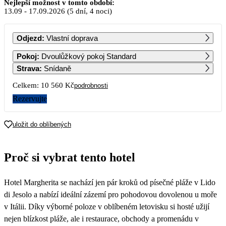
Září 2026
Nejlepší možnost v tomto období:
13.09
-
17.09.2026
(5 dní, 4 noci)
PO
ÚT
ST
ČT
PÁ
SO
NE
Odjezd
:
Vlastní doprava
1
2
3
4
5
6
Pokoj
:
Dvoulůžkový pokoj Standard
Strava
:
Snídaně
7
8
9
10
11
12
13
Celkem:
10 560 Kč
podrobnosti
5 280
Rezervujte
14
15
16
17
18
19
20
5 280
5 280
5 280
5 280
uložit do oblíbených
21
22
23
24
25
26
27
Proč si vybrat tento hotel
28
29
30
Hotel Margherita se nachází jen pár kroků od písečné pláže v Lido
di Jesolo a nabízí ideální zázemí pro pohodovou dovolenou u moře
v Itálii. Díky výborné poloze v oblíbeném letovisku si hosté užijí
nejen blízkost pláže, ale i restaurace, obchody a promenádu v