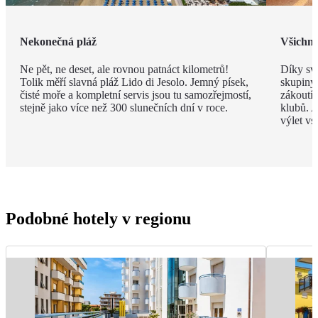
Nekonečná pláž
Všichni 
Ne pět, ne deset, ale rovnou patnáct kilometrů!
Díky své
Tolik měří slavná pláž Lido di Jesolo. Jemný písek,
skupiny 
čisté moře a kompletní servis jsou tu samozřejmostí,
zákoutí
stejně jako více než 300 slunečních dní v roce.
klubů. A
výlet vs
Podobné hotely v regionu