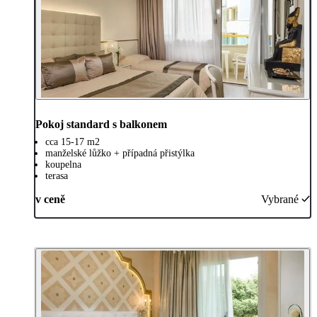
Pokoj standard s balkonem
cca 15-17 m2
manželské lůžko + případná přistýlka
koupelna
terasa
v ceně
Vybrané