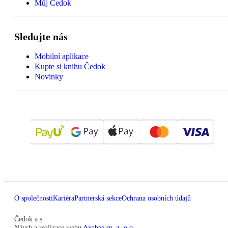
Můj Čedok
Sledujte nás
Mobilní aplikace
Kupte si knihu Čedok
Novinky
O společnosti
Kariéra
Partnerská sekce
Ochrana osobních údajů
Čedok a.s
Návrh a realizace webu
Axabee sp. z. o.o.