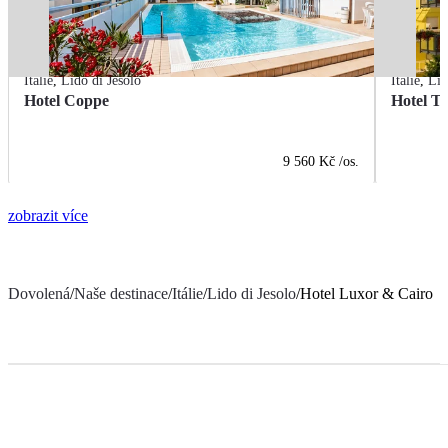
Itálie
,
Lido di Jesolo
Itálie
,
Lid
Hotel Coppe
Hotel T
9 560 Kč
/os.
zobrazit více
Dovolená
/
Naše destinace
/
Itálie
/
Lido di Jesolo
/
Hotel Luxor & Cairo