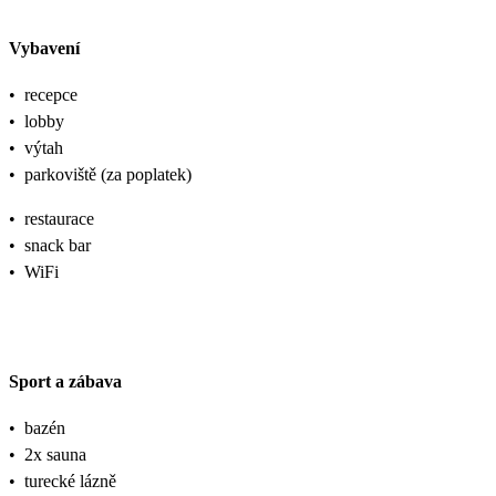
Vybavení
•
recepce
•
lobby
•
výtah
•
parkoviště (za poplatek)
•
restaurace
•
snack bar
•
WiFi
Sport a zábava
•
bazén
•
2x sauna
•
turecké lázně