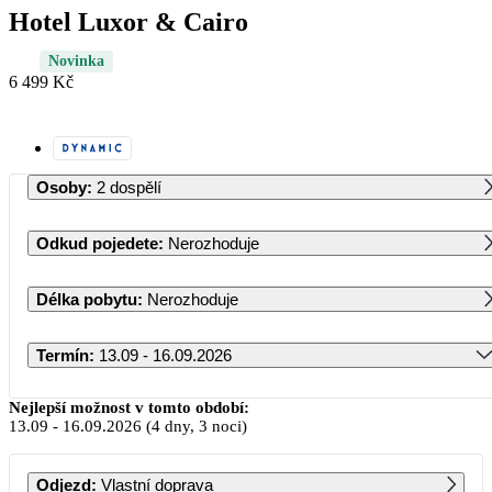
Hotel Luxor & Cairo
Novinka
6 499 Kč
Osoby
:
2 dospělí
Odkud pojedete
:
Nerozhoduje
Délka pobytu
:
Nerozhoduje
Termín
:
13.09 - 16.09.2026
Září 2026
Nejlepší možnost v tomto období:
13.09
-
16.09.2026
(4 dny, 3 noci)
PO
ÚT
ST
ČT
PÁ
SO
NE
Odjezd
:
Vlastní doprava