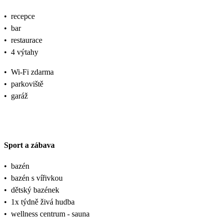
•
recepce
•
bar
•
restaurace
•
4 výtahy
•
Wi-Fi zdarma
•
parkoviště
•
garáž
Sport a zábava
•
bazén
•
bazén s vířivkou
•
dětský bazének
•
1x týdně živá hudba
•
wellness centrum - sauna