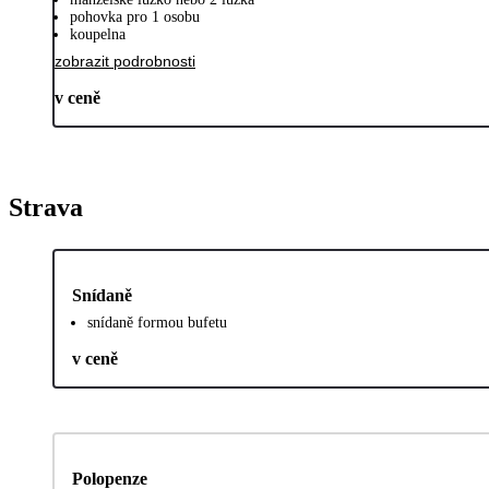
pohovka pro 1 osobu
koupelna
zobrazit podrobnosti
v ceně
Strava
Snídaně
snídaně formou bufetu
v ceně
Polopenze