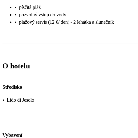
•
písčitá pláž
•
pozvolný vstup do vody
•
plážový servis (12 €/ den) - 2 lehátka a slunečník
O hotelu
Středisko
•
Lido di Jesolo
Vybavení