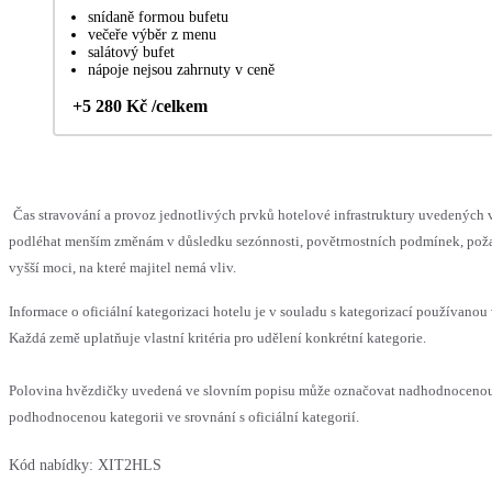
snídaně formou bufetu
večeře výběr z menu
salátový bufet
nápoje nejsou zahrnuty v ceně
+5 280 Kč /celkem
Čas stravování a provoz jednotlivých prvků hotelové infrastruktury uvedených
podléhat menším změnám v důsledku sezónnosti, povětrnostních podmínek, pož
vyšší moci, na které majitel nemá vliv.
Informace o oficiální kategorizaci hotelu je v souladu s kategorizací používanou 
Každá země uplatňuje vlastní kritéria pro udělení konkrétní kategorie.
Polovina hvězdičky uvedená ve slovním popisu může označovat nadhodnoceno
podhodnocenou kategorii ve srovnání s oficiální kategorií.
Kód nabídky:
XIT2HLS