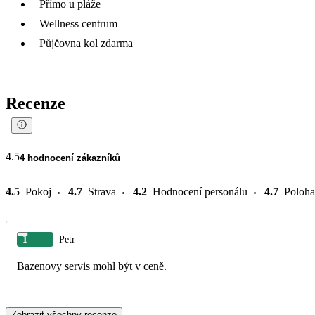
Přímo u pláže
Wellness centrum
Půjčovna kol zdarma
Recenze
4.5
4 hodnocení zákazníků
4.5
Pokoj
4.7
Strava
4.2
Hodnocení personálu
4.7
Poloha
1
Petr
Bazenovy servis mohl být v ceně.
Zobrazit všechny recenze