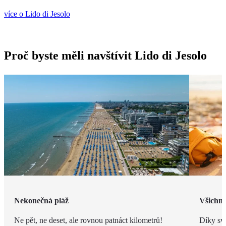
více o Lido di Jesolo
Proč byste měli navštívit Lido di Jesolo
Nekonečná pláž
Všichni 
Ne pět, ne deset, ale rovnou patnáct kilometrů!
Díky své