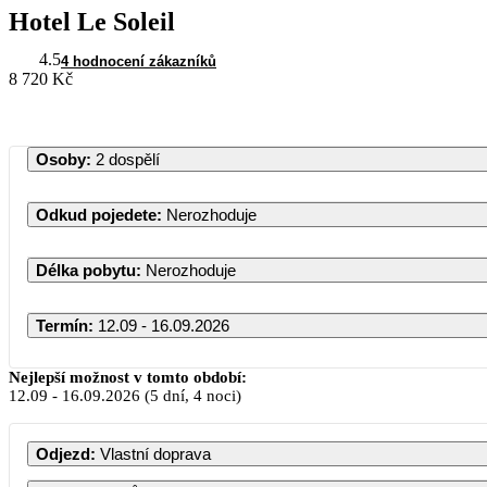
Hotel Le Soleil
4.5
4 hodnocení zákazníků
8 720 Kč
Osoby
:
2 dospělí
Odkud pojedete
:
Nerozhoduje
Délka pobytu
:
Nerozhoduje
Termín
:
12.09 - 16.09.2026
Září 2026
Nejlepší možnost v tomto období:
12.09
-
16.09.2026
(5 dní, 4 noci)
PO
ÚT
ST
ČT
PÁ
SO
Odjezd
:
Vlastní doprava
1
2
3
4
5