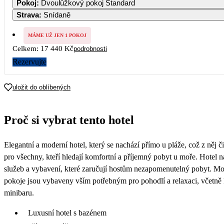
Pokoj
:
Dvoulůžkový pokoj Standard
16 150
16 150
16 150
16 150
16 150
Strava
:
Snídaně
7
8
9
10
11
12
16 150
17 750
8 720
MÁME UŽ JEN 1 POKOJ
Celkem:
17 440 Kč
podrobnosti
14
15
16
17
18
19
8 720
8 720
8 720
8 720
8 720
8 720
Rezervujte
21
22
23
24
25
26
8 720
8 720
8 720
8 720
8 720
8 720
uložit do oblíbených
28
29
30
Proč si vybrat tento hotel
Elegantní a moderní hotel, který se nachází přímo u pláže, což z něj či
pro všechny, kteří hledají komfortní a příjemný pobyt u moře. Hotel n
služeb a vybavení, které zaručují hostům nezapomenutelný pobyt. Mod
pokoje jsou vybaveny vším potřebným pro pohodlí a relaxaci, včetně 
minibaru.
Luxusní hotel s bazénem