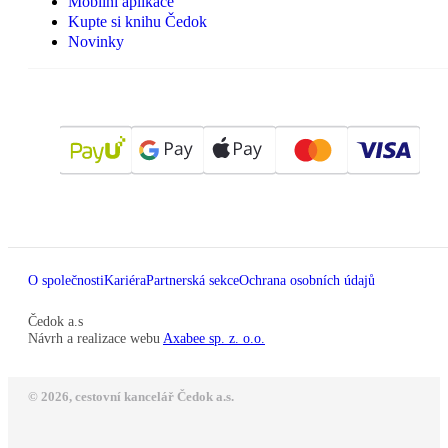
Mobilní aplikace
Kupte si knihu Čedok
Novinky
O společnosti
Kariéra
Partnerská sekce
Ochrana osobních údajů
Čedok a.s
Návrh a realizace webu
Axabee sp. z. o.o.
© 2026, cestovní kancelář Čedok a.s.