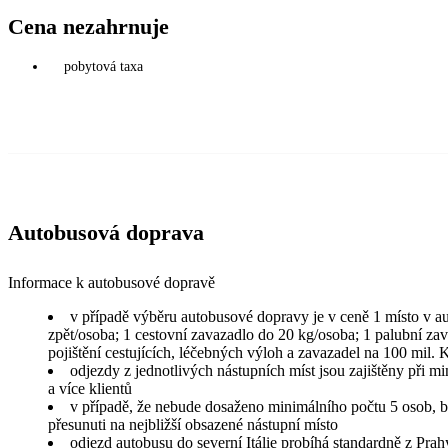
Cena nezahrnuje
pobytová taxa
Autobusová doprava
Informace k autobusové dopravě
v případě výběru autobusové dopravy je v ceně 1 místo v a
zpět/osoba; 1 cestovní zavazadlo do 20 kg/osoba; 1 palubní za
pojištění cestujících, léčebných výloh a zavazadel na 100 mil.
odjezdy z jednotlivých nástupních míst jsou zajištěny při m
a více klientů
v případě, že nebude dosaženo minimálního počtu 5 osob, b
přesunuti na nejbližší obsazené nástupní místo
odjezd autobusu do severní Itálie probíhá standardně z Prah