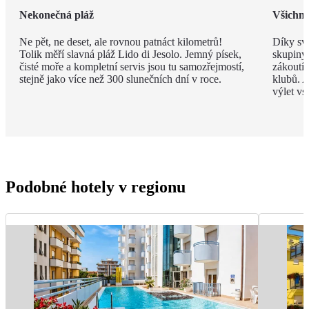
Nekonečná pláž
Všichni 
Ne pět, ne deset, ale rovnou patnáct kilometrů!
Díky své
Tolik měří slavná pláž Lido di Jesolo. Jemný písek,
skupiny 
čisté moře a kompletní servis jsou tu samozřejmostí,
zákoutí
stejně jako více než 300 slunečních dní v roce.
klubů. A
výlet vs
Podobné hotely v regionu