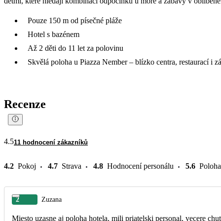
dětmi, které hledají kombinaci odpočinku u moře a zábavy v oblíbené
Pouze 150 m od písečné pláže
Hotel s bazénem
Až 2 děti do 11 let za polovinu
Skvělá poloha u Piazza Nember – blízko centra, restaurací i z
Recenze
4.5
11 hodnocení zákazníků
4.2
Pokoj
4.7
Strava
4.8
Hodnocení personálu
5.6
Poloha
2
Zuzana
Miesto uzasne aj poloha hotela, mili priatelski personal, vecere chu