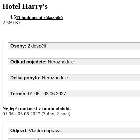
Hotel Harry's
4.5
11 hodnocení zákazníků
2 569 Kč
Osoby
:
2 dospělí
Odkud pojedete
:
Nerozhoduje
Délka pobytu
:
Nerozhoduje
Termín
:
01.06 - 03.06.2027
Červen 2027
Nejlepší možnost v tomto období:
01.06
-
03.06.2027
(3 dny, 2 noci)
PO
ÚT
ST
ČT
PÁ
SO
Odjezd
:
Vlastní doprava
1
2
3
4
5