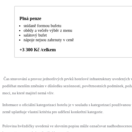
Plná penze
snídaně formou bufetu
obědy a večeře výběr z menu
salátový bufet
nápoje nejsou zahrnuty v ceně
+3 300 Kč /celkem
Čas stravování a provoz jednotlivých prvků hotelové infrastruktury uvedených
podléhat menším změnám v důsledku sezónnosti, povětrnostních podmínek, pož
moci, na které majitel nemá vliv.
Informace o oficiální kategorizaci hotelu je v souladu s kategorizací používanou
země uplatňuje vlastní kritéria pro udělení konkrétní kategorie.
Polovina hvězdičky uvedená ve slovním popisu může označovat nadhodnocen