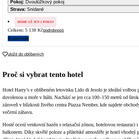
Pokoj
:
Dvoulůžkový pokoj
2 569
2 569
2 569
2 569
2 569
2
Strava
:
Snídaně
7
8
9
10
11
12
2 569
2 569
2 569
2 569
2 569
2 569
2
MÁME UŽ JEN 1 POKOJ
Celkem:
5 138 Kč
podrobnosti
14
15
16
17
18
19
2 569
2 569
2 569
2 569
2 569
2 569
2
Rezervujte
21
22
23
24
25
26
2 569
2 569
2 569
2 569
2 569
2 569
2
uložit do oblíbených
28
29
30
2 569
2 779
2 989
Proč si vybrat tento hotel
Hotel Harry’s v oblíbeném letovisku Lido di Jesolo je ideální volbou
dovolenou u moře v Itálii. Nachází se jen cca 100–150 metrů od širok
zároveň v blízkosti živého centra Piazza Nember, kde najdete obchody
večerní zábavu.
Hosté ocení venkovní bazén s relaxační zónou, hotelovou restauraci i
balkonem. Díky skvělé poloze a přátelské atmosféře je hotel vhodný p