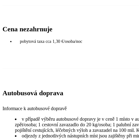
Cena nezahrnuje
pobytová taxa cca 1,30 €/osoba/noc
Autobusová doprava
Informace k autobusové dopravě
v případě výběru autobusové dopravy je v ceně 1 místo v a
zpět/osoba; 1 cestovní zavazadlo do 20 kg/osoba; 1 palubní za
pojištění cestujících, léčebných výloh a zavazadel na 100 mil.
odjezdy z jednotlivých nástupních míst jsou zajištěny při m