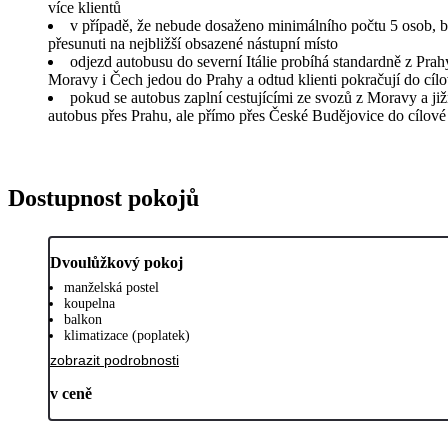
více klientů
v případě, že nebude dosaženo minimálního počtu 5 osob, b
přesunuti na nejbližší obsazené nástupní místo
odjezd autobusu do severní Itálie probíhá standardně z Prah
Moravy i Čech jedou do Prahy a odtud klienti pokračují do cílo
pokud se autobus zaplní cestujícími ze svozů z Moravy a ji
autobus přes Prahu, ale přímo přes České Budějovice do cílové
Dostupnost pokojů
Dvoulůžkový pokoj
manželská postel
koupelna
balkon
klimatizace (poplatek)
zobrazit podrobnosti
v ceně