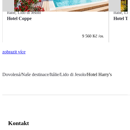
Itálie
,
Lido di Jesolo
Itálie
,
Lid
Hotel Coppe
Hotel T
9 560 Kč
/os.
zobrazit více
Dovolená
/
Naše destinace
/
Itálie
/
Lido di Jesolo
/
Hotel Harry's
Kontakt