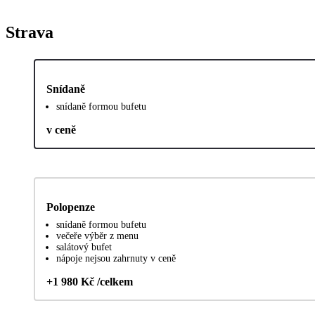
Strava
Snídaně
snídaně formou bufetu
v ceně
Polopenze
snídaně formou bufetu
večeře výběr z menu
salátový bufet
nápoje nejsou zahrnuty v ceně
+1 980 Kč /celkem