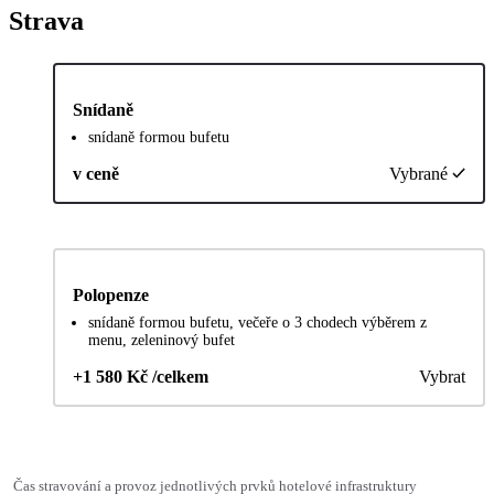
Strava
Snídaně
snídaně formou bufetu
v ceně
Vybrané
Polopenze
snídaně formou bufetu, večeře o 3 chodech výběrem z
menu, zeleninový bufet
+1 580 Kč /celkem
Vybrat
Čas stravování a provoz jednotlivých prvků hotelové infrastruktury