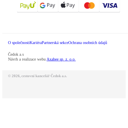
O společnosti
Kariéra
Partnerská sekce
Ochrana osobních údajů
Čedok a.s
Návrh a realizace webu
Axabee sp. z. o.o.
© 2026, cestovní kancelář Čedok a.s.