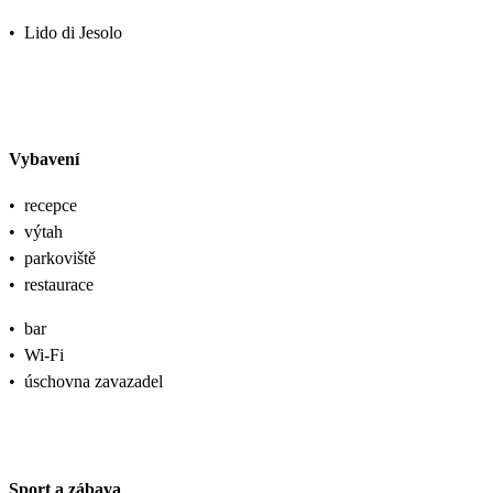
•
Lido di Jesolo
Vybavení
•
recepce
•
výtah
•
parkoviště
•
restaurace
•
bar
•
Wi-Fi
•
úschovna zavazadel
Sport a zábava