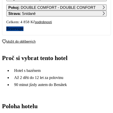
1
2
3
4
5
6
Pokoj
:
DOUBLE COMFORT - DOUBLE CONFORT
Strava
:
Snídaně
7
8
9
10
11
12
13
Celkem:
4 858 Kč
podrobnosti
2 429
2 429
Rezervujte
14
15
16
17
18
19
20
2 429
2 429
2 429
2 429
2 429
2 429
2 429
uložit do oblíbených
21
22
23
24
25
26
27
2 429
2 429
2 429
2 429
2 429
2 429
Proč si vybrat tento hotel
28
29
30
Hotel s bazénem
Až 2 děti do 12 let za polovinu
90 minut jízdy autem do Benátek
Poloha hotelu