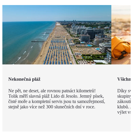
Nekonečná pláž
Všichni 
Ne pět, ne deset, ale rovnou patnáct kilometrů!
Díky své
Tolik měří slavná pláž Lido di Jesolo. Jemný písek,
skupiny 
čisté moře a kompletní servis jsou tu samozřejmostí,
zákoutí
stejně jako více než 300 slunečních dní v roce.
klubů. A
výlet vs