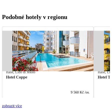
Podobné hotely v regionu
Itálie
,
Lido di Jesolo
Itálie
,
Lid
Hotel Coppe
Hotel T
9 560 Kč
/os.
zobrazit více