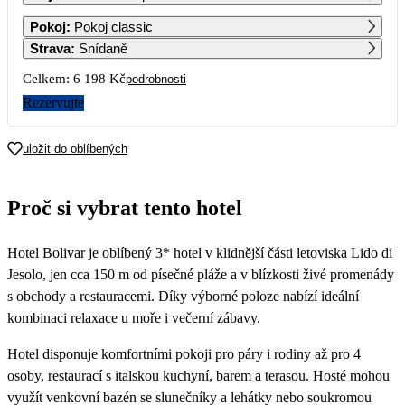
1
2
Pokoj
:
Pokoj classic
3 099
3 099
Strava
:
Snídaně
3
4
5
6
7
8
9
Celkem:
6 198 Kč
podrobnosti
3 099
3 099
3 099
3 099
3 099
3 099
3 099
Rezervujte
10
11
12
13
14
15
16
3 099
3 099
3 099
3 099
3 099
3 099
3 099
uložit do oblíbených
17
18
19
20
21
22
23
3 099
3 099
3 099
3 099
3 099
3 099
3 099
Proč si vybrat tento hotel
24
25
26
27
28
29
30
3 099
6 379
6 779
7 189
7 189
7 189
7 189
Hotel Bolivar je oblíbený 3* hotel v klidnější části letoviska Lido di
31
7 189
Jesolo, jen cca 150 m od písečné pláže a v blízkosti živé promenády
s obchody a restauracemi. Díky výborné poloze nabízí ideální
kombinaci relaxace u moře i večerní zábavy.
Hotel disponuje komfortními pokoji pro páry i rodiny až pro 4
osoby, restaurací s italskou kuchyní, barem a terasou. Hosté mohou
využít venkovní bazén se slunečníky a lehátky nebo soukromou