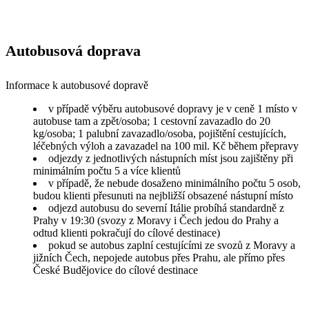
Autobusová doprava
Informace k autobusové dopravě
v případě výběru autobusové dopravy je v ceně 1 místo v
autobuse tam a zpět/osoba; 1 cestovní zavazadlo do 20
kg/osoba; 1 palubní zavazadlo/osoba, pojištění cestujících,
léčebných výloh a zavazadel na 100 mil. Kč během přepravy
odjezdy z jednotlivých nástupních míst jsou zajištěny při
minimálním počtu 5 a více klientů
v případě, že nebude dosaženo minimálního počtu 5 osob,
budou klienti přesunuti na nejbližší obsazené nástupní místo
odjezd autobusu do severní Itálie probíhá standardně z
Prahy v 19:30 (svozy z Moravy i Čech jedou do Prahy a
odtud klienti pokračují do cílové destinace)
pokud se autobus zaplní cestujícími ze svozů z Moravy a
jižních Čech, nepojede autobus přes Prahu, ale přímo přes
České Budějovice do cílové destinace