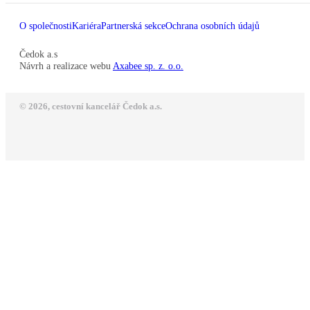
O společnosti
Kariéra
Partnerská sekce
Ochrana osobních údajů
Čedok a.s
Návrh a realizace webu
Axabee sp. z. o.o.
© 2026, cestovní kancelář Čedok a.s.