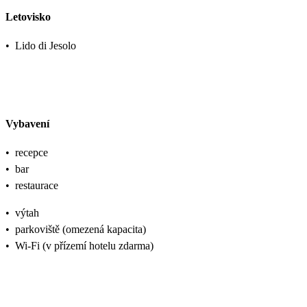
Letovisko
•
Lido di Jesolo
Vybavení
•
recepce
•
bar
•
restaurace
•
výtah
•
parkoviště (omezená kapacita)
•
Wi-Fi (v přízemí hotelu zdarma)