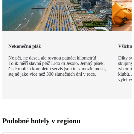
Nekonečná pláž
Všichni 
Ne pět, ne deset, ale rovnou patnáct kilometrů!
Díky své
Tolik měří slavná pláž Lido di Jesolo. Jemný písek,
skupiny 
čisté moře a kompletní servis jsou tu samozřejmostí,
zákoutí
stejně jako více než 300 slunečních dní v roce.
klubů. A
výlet vs
Podobné hotely v regionu