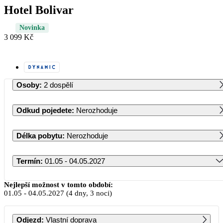
Hotel Bolivar
Novinka
3 099 Kč
Osoby
:
2 dospělí
Odkud pojedete
:
Nerozhoduje
Délka pobytu
:
Nerozhoduje
Termín
:
01.05 - 04.05.2027
Květen 2027
Nejlepší možnost v tomto období:
01.05
-
04.05.2027
(4 dny, 3 noci)
PO
ÚT
ST
ČT
PÁ
SO
NE
Odjezd
:
Vlastní doprava