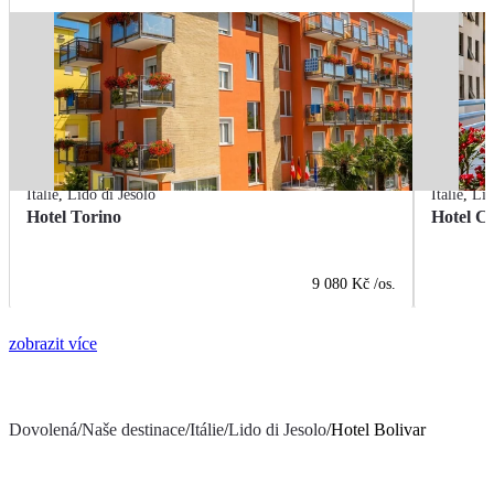
Itálie
,
Lido di Jesolo
Itálie
,
Lid
Hotel Torino
Hotel C
9 080 Kč
/os.
zobrazit více
Dovolená
/
Naše destinace
/
Itálie
/
Lido di Jesolo
/
Hotel Bolivar