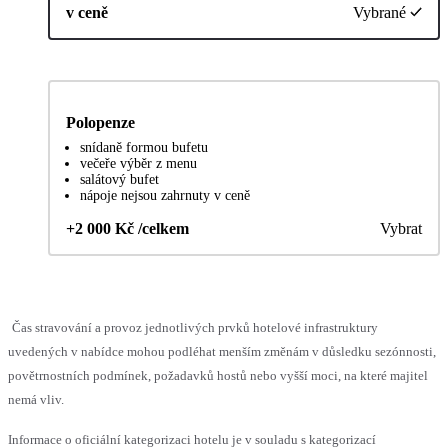
v ceně
Vybrané
Polopenze
snídaně formou bufetu
večeře výběr z menu
salátový bufet
nápoje nejsou zahrnuty v ceně
+2 000 Kč /celkem
Vybrat
Čas stravování a provoz jednotlivých prvků hotelové infrastruktury
uvedených v nabídce mohou podléhat menším změnám v důsledku sezónnosti,
povětrnostních podmínek, požadavků hostů nebo vyšší moci, na které majitel
nemá vliv.
Informace o oficiální kategorizaci hotelu je v souladu s kategorizací