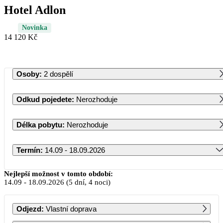
Hotel Adlon
Novinka
14 120 Kč
Osoby
:
2 dospělí
Odkud pojedete
:
Nerozhoduje
Délka pobytu
:
Nerozhoduje
Termín
:
14.09 - 18.09.2026
Září 2026
Nejlepší možnost v tomto období:
14.09
-
18.09.2026
(5 dní, 4 noci)
PO
ÚT
ST
ČT
PÁ
SO
NE
Odjezd
:
Vlastní doprava
1
2
3
4
5
6