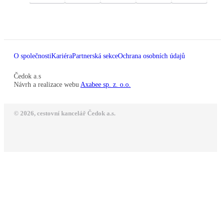
O společnosti
Kariéra
Partnerská sekce
Ochrana osobních údajů
Čedok a.s
Návrh a realizace webu
Axabee sp. z. o.o.
© 2026, cestovní kancelář Čedok a.s.