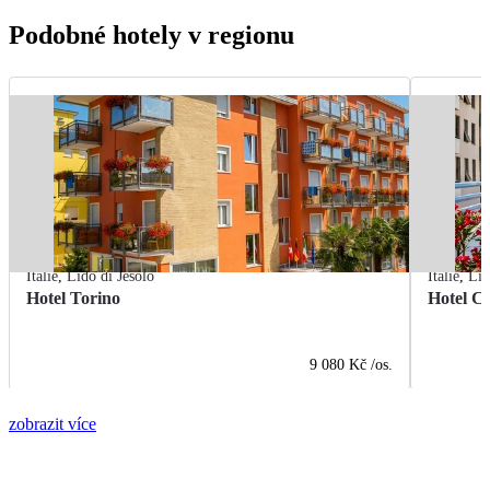
Podobné hotely v regionu
Itálie
,
Lido di Jesolo
Itálie
,
Lid
Hotel Torino
Hotel C
9 080 Kč
/os.
zobrazit více