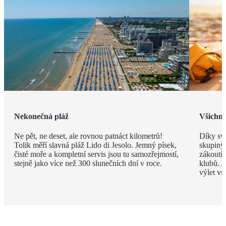
Nekonečná pláž
Všichni 
Ne pět, ne deset, ale rovnou patnáct kilometrů!
Díky své
Tolik měří slavná pláž Lido di Jesolo. Jemný písek,
skupiny 
čisté moře a kompletní servis jsou tu samozřejmostí,
zákoutí
stejně jako více než 300 slunečních dní v roce.
klubů. A
výlet vs