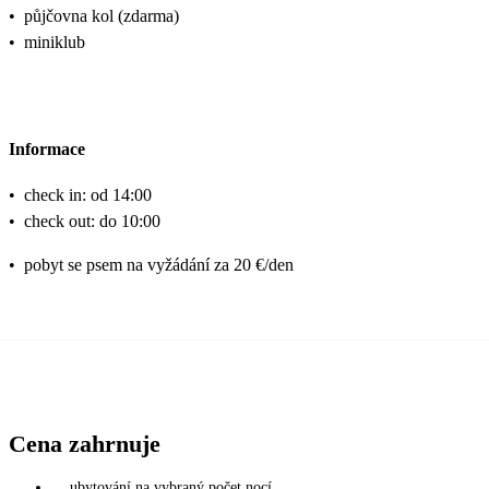
•
půjčovna kol (zdarma)
•
miniklub
Informace
•
check in: od 14:00
•
check out: do 10:00
•
pobyt se psem na vyžádání za 20 €/den
Cena zahrnuje
ubytování na vybraný počet nocí