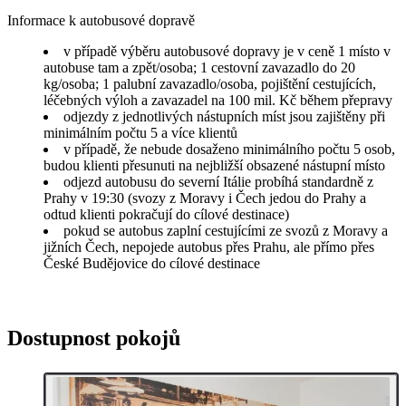
Informace k autobusové dopravě
v případě výběru autobusové dopravy je v ceně 1 místo v
autobuse tam a zpět/osoba; 1 cestovní zavazadlo do 20
kg/osoba; 1 palubní zavazadlo/osoba, pojištění cestujících,
léčebných výloh a zavazadel na 100 mil. Kč během přepravy
odjezdy z jednotlivých nástupních míst jsou zajištěny při
minimálním počtu 5 a více klientů
v případě, že nebude dosaženo minimálního počtu 5 osob,
budou klienti přesunuti na nejbližší obsazené nástupní místo
odjezd autobusu do severní Itálie probíhá standardně z
Prahy v 19:30 (svozy z Moravy i Čech jedou do Prahy a
odtud klienti pokračují do cílové destinace)
pokud se autobus zaplní cestujícími ze svozů z Moravy a
jižních Čech, nepojede autobus přes Prahu, ale přímo přes
České Budějovice do cílové destinace
Dostupnost pokojů