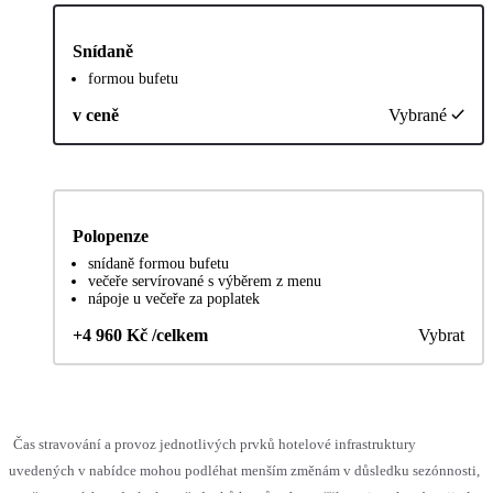
Snídaně
formou bufetu
v ceně
Vybrané
Polopenze
snídaně formou bufetu
večeře servírované s výběrem z menu
nápoje u večeře za poplatek
+4 960 Kč /celkem
Vybrat
Čas stravování a provoz jednotlivých prvků hotelové infrastruktury
uvedených v nabídce mohou podléhat menším změnám v důsledku sezónnosti,