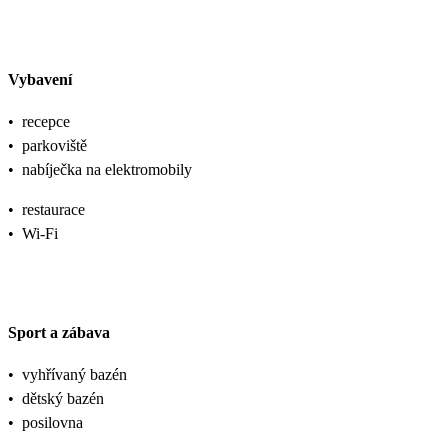
Vybavení
•
recepce
•
parkoviště
•
nabíječka na elektromobily
•
restaurace
•
Wi-Fi
Sport a zábava
•
vyhřívaný bazén
•
dětský bazén
•
posilovna