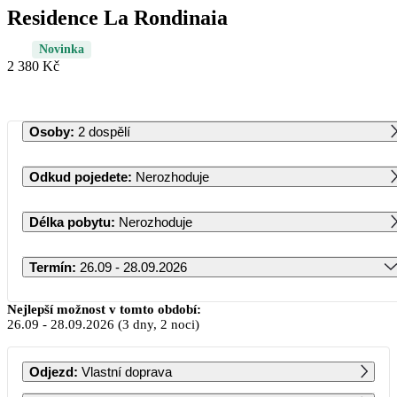
Residence La Rondinaia
Novinka
2 380 Kč
Osoby
:
2 dospělí
Odkud pojedete
:
Nerozhoduje
Délka pobytu
:
Nerozhoduje
Termín
:
26.09 - 28.09.2026
Září 2026
Nejlepší možnost v tomto období:
26.09
-
28.09.2026
(3 dny, 2 noci)
PO
ÚT
ST
ČT
PÁ
SO
NE
Odjezd
:
Vlastní doprava
1
2
3
4
5
6