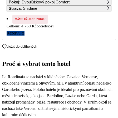
Pokoj
:
Dvoulůžkový pokoj Comfort
3 320
3 320
3 320
3 320
3 320
3 320
Strava
:
Snídaně
7
8
9
10
11
12
13
3 320
3 320
3 320
3 320
3 500
MÁME UŽ JEN 1 POKOJ
Celkem:
4 760 Kč
podrobnosti
14
15
16
17
18
19
20
3 500
3 500
3 500
3 500
3 500
3 500
3 500
Rezervujte
21
22
23
24
25
26
27
3 500
3 500
3 500
2 380
2 380
uložit do oblíbených
28
29
30
2 380
2 380
2 380
Proč si vybrat tento hotel
La Rondinaia se nachází v klidné obci Cavaion Veronese,
obklopené vinicemi a olivovými háji, v atraktivní oblasti nedaleko
Gardského jezera. Poloha hotelu je ideální pro poznávání okolních
měst a letovisek, jako jsou Bardolino, Lazise nebo Garda, která
nabízejí promenády, pláže, restaurace i obchody. V širším okolí se
nachází také Verona, známá svými historickými památkami a
kulturním dědictvím.