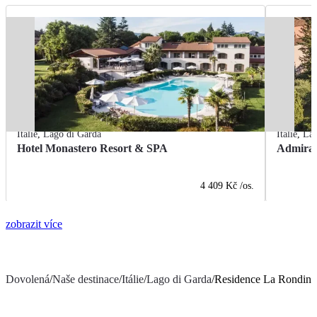
Itálie
,
Lago di Garda
Itálie
,
Lag
Hotel Monastero Resort & SPA
Admiral
4 409 Kč
/os.
zobrazit více
Dovolená
/
Naše destinace
/
Itálie
/
Lago di Garda
/
Residence La Rondina