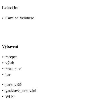
Letovisko
•
Cavaion Veronese
Vybavení
•
recepce
•
výtah
•
restaurace
•
bar
•
parkoviště
•
garážové parkování
•
Wi-Fi