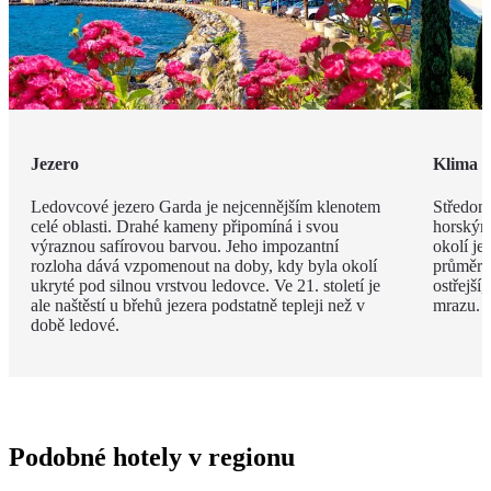
Jezero
Klima
Ledovcové jezero Garda je nejcennějším klenotem
Středomo
celé oblasti. Drahé kameny připomíná i svou
horským
výraznou safírovou barvou. Jeho impozantní
okolí je
rozloha dává vzpomenout na doby, kdy byla okolí
průměrná
ukryté pod silnou vrstvou ledovce. Ve 21. století je
ostřejší
ale naštěstí u břehů jezera podstatně tepleji než v
mrazu.
době ledové.
Podobné hotely v regionu