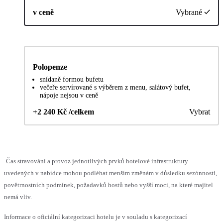
v ceně
Vybrané
Polopenze
snídaně formou bufetu
večeře servírované s výběrem z menu, salátový bufet,
nápoje nejsou v ceně
+2 240 Kč /celkem
Vybrat
Čas stravování a provoz jednotlivých prvků hotelové infrastruktury
uvedených v nabídce mohou podléhat menším změnám v důsledku sezónnosti,
povětrnostních podmínek, požadavků hostů nebo vyšší moci, na které majitel
nemá vliv.
Informace o oficiální kategorizaci hotelu je v souladu s kategorizací