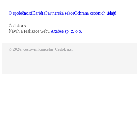
O společnosti
Kariéra
Partnerská sekce
Ochrana osobních údajů
Čedok a.s
Návrh a realizace webu
Axabee sp. z. o.o.
© 2026, cestovní kancelář Čedok a.s.