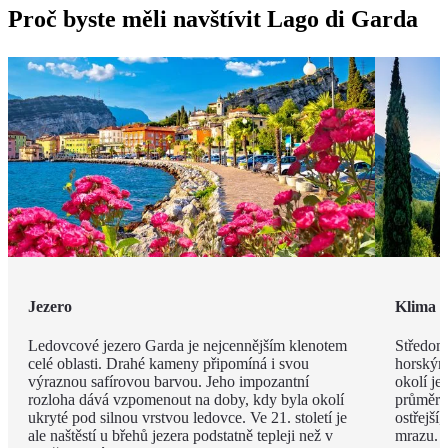
Proč byste měli navštívit Lago di Garda
Jezero
Klima
Ledovcové jezero Garda je nejcennějším klenotem
Středomo
celé oblasti. Drahé kameny připomíná i svou
horským
výraznou safírovou barvou. Jeho impozantní
okolí je
rozloha dává vzpomenout na doby, kdy byla okolí
průměrná
ukryté pod silnou vrstvou ledovce. Ve 21. století je
ostřejší
ale naštěstí u břehů jezera podstatně tepleji než v
mrazu.