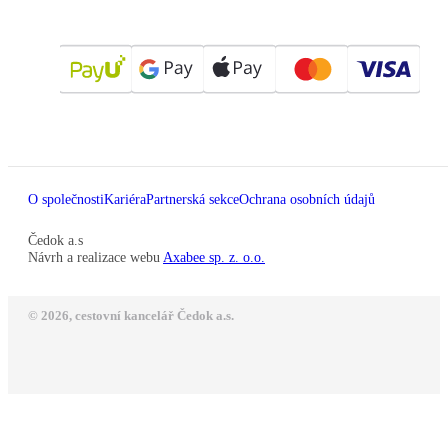
O společnosti
Kariéra
Partnerská sekce
Ochrana osobních údajů
Čedok a.s
Návrh a realizace webu
Axabee sp. z. o.o.
© 2026, cestovní kancelář Čedok a.s.