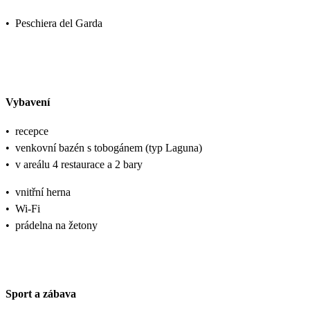
•
Peschiera del Garda
Vybavení
•
recepce
•
venkovní bazén s tobogánem (typ Laguna)
•
v areálu 4 restaurace a 2 bary
•
vnitřní herna
•
Wi-Fi
•
prádelna na žetony
Sport a zábava