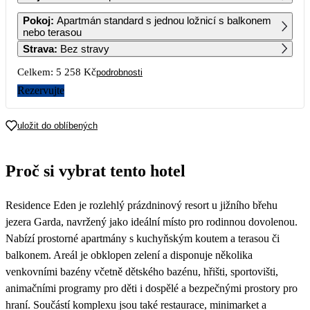
1
2
3
4
5
6
7
Pokoj
:
Apartmán standard s jednou ložnicí s balkonem
nebo terasou
Strava
:
Bez stravy
8
9
10
11
12
13
14
Celkem:
5 258 Kč
podrobnosti
15
16
17
18
19
20
21
Rezervujte
2 629
2 629
22
23
24
25
26
27
28
uložit do oblíbených
2 629
2 629
3 119
3 609
4 099
3 849
3 599
29
30
31
Proč si vybrat tento hotel
Residence Eden je rozlehlý prázdninový resort u jižního břehu
jezera Garda, navržený jako ideální místo pro rodinnou dovolenou.
Nabízí prostorné apartmány s kuchyňským koutem a terasou či
balkonem. Areál je obklopen zelení a disponuje několika
venkovními bazény včetně dětského bazénu, hřišti, sportovišti,
animačními programy pro děti i dospělé a bezpečnými prostory pro
hraní. Součástí komplexu jsou také restaurace, minimarket a