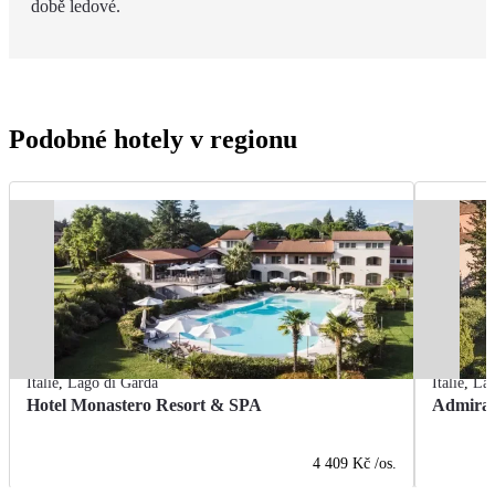
době ledové.
Podobné hotely v regionu
Itálie
,
Lago di Garda
Itálie
,
Lag
Hotel Monastero Resort & SPA
Admiral
4 409 Kč
/os.