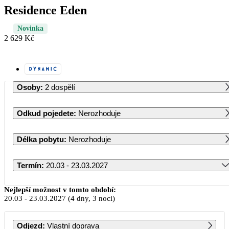
Residence Eden
Novinka
2 629 Kč
Osoby
:
2 dospělí
Odkud pojedete
:
Nerozhoduje
Délka pobytu
:
Nerozhoduje
Termín
:
20.03 - 23.03.2027
Březen 2027
Nejlepší možnost v tomto období:
20.03
-
23.03.2027
(4 dny, 3 noci)
PO
ÚT
ST
ČT
PÁ
SO
NE
Odjezd
:
Vlastní doprava