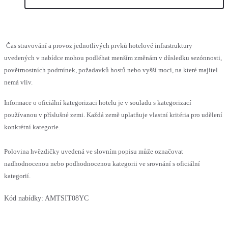
Čas stravování a provoz jednotlivých prvků hotelové infrastruktury
uvedených v nabídce mohou podléhat menším změnám v důsledku sezónnosti,
povětrnostních podmínek, požadavků hostů nebo vyšší moci, na které majitel
nemá vliv.
Informace o oficiální kategorizaci hotelu je v souladu s kategorizací
používanou v příslušné zemi. Každá země uplatňuje vlastní kritéria pro udělení
konkrétní kategorie.
Polovina hvězdičky uvedená ve slovním popisu může označovat
nadhodnocenou nebo podhodnocenou kategorii ve srovnání s oficiální
kategorií.
Kód nabídky:
AMTSIT08YC