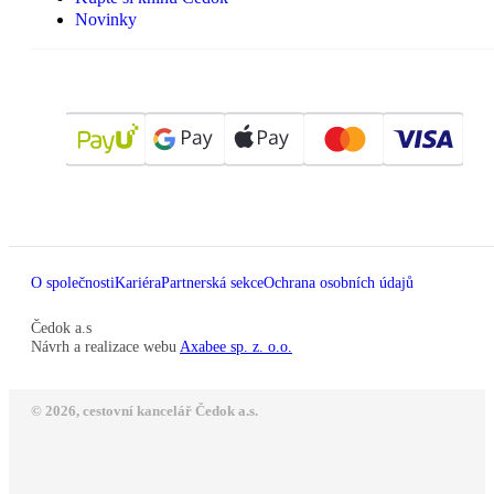
Novinky
O společnosti
Kariéra
Partnerská sekce
Ochrana osobních údajů
Čedok a.s
Návrh a realizace webu
Axabee sp. z. o.o.
© 2026, cestovní kancelář Čedok a.s.