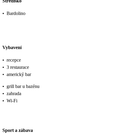
Středisko
•
Bardolino
Vybavení
•
recepce
•
3 restaurace
•
americký bar
•
grill bar u bazénu
•
zahrada
•
Wi-Fi
Sport a zábava