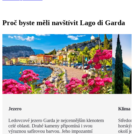
Proč byste měli navštívit Lago di Garda
Jezero
Klima
Ledovcové jezero Garda je nejcennějším klenotem
Středomo
celé oblasti. Drahé kameny připomíná i svou
horským
výraznou safírovou barvou. Jeho impozantní
okolí je