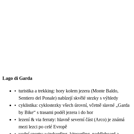
Lago di Garda
•
turistika a trekking: hory kolem jezera (Monte Baldo,
Sentiero del Ponale) nabízejí skvělé stezky s výhledy
•
cyklistika: cyklostezky všech úrovní, včetně slavné „Garda
by Bike“ s trasami podél jezera i do hor
•
lezení & via ferraty: hlavně severní část (Arco) je známá
mezi lezci po celé Evropě
•
vodní sporty: windsurfing, kitesurfing, paddleboard a