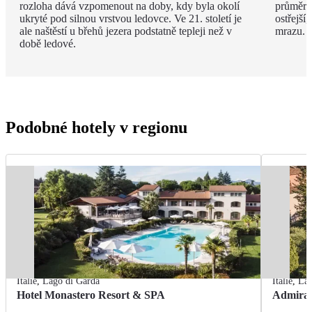
rozloha dává vzpomenout na doby, kdy byla okolí
průměrná
ukryté pod silnou vrstvou ledovce. Ve 21. století je
ostřejší
ale naštěstí u břehů jezera podstatně tepleji než v
mrazu.
době ledové.
Podobné hotely v regionu
Itálie
,
Lago di Garda
Itálie
,
Lag
Hotel Monastero Resort & SPA
Admiral