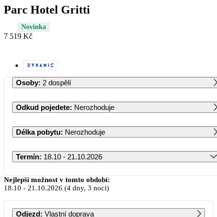
Parc Hotel Gritti
Novinka
7 519 Kč
Osoby
:
2 dospělí
Odkud pojedete
:
Nerozhoduje
Délka pobytu
:
Nerozhoduje
Termín
:
18.10 - 21.10.2026
Říjen 2026
Nejlepší možnost v tomto období:
18.10
-
21.10.2026
(4 dny, 3 noci)
PO
ÚT
ST
ČT
PÁ
SO
NE
Odjezd
:
Vlastní doprava