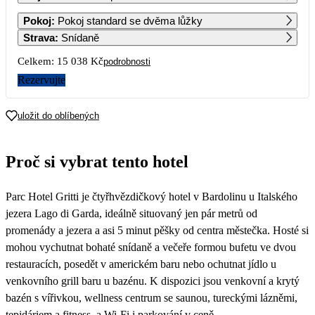
1
2
3
4
Pokoj
:
Pokoj standard se dvěma lůžky
13 779
Strava
:
Snídaně
5
6
7
8
9
10
11
Celkem:
15 038 Kč
podrobnosti
11 339
8 909
9 079
8 909
Rezervujte
12
13
14
15
16
17
18
9 599
8 209
7 519
uložit do oblíbených
19
20
21
22
23
24
25
7 519
7 519
7 519
7 519
Proč si vybrat tento hotel
26
27
28
29
30
31
7 519
7 519
7 519
7 519
Parc Hotel Gritti je čtyřhvězdičkový hotel v Bardolinu u Italského
jezera Lago di Garda, ideálně situovaný jen pár metrů od
promenády a jezera a asi 5 minut pěšky od centra městečka. Hosté si
mohou vychutnat bohaté snídaně a večeře formou bufetu ve dvou
restauracích, posedět v americkém baru nebo ochutnat jídlo u
venkovního grill baru u bazénu. K dispozici jsou venkovní a krytý
bazén s vířivkou, wellness centrum se saunou, tureckými lázněmi,
tepidáriem a fitness, a Wi-Fi i parkování v ceně.