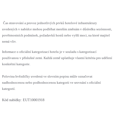
Čas stravování a provoz jednotlivých prvků hotelové infrastruktury
uvedených v nabídce mohou podléhat menším změnám v důsledku sezónnosti,
povětrnostních podmínek, požadavků hostů nebo vyšší moci, na které majitel
nemá vliv.
Informace o oficiální kategorizaci hotelu je v souladu s kategorizací
používanou v příslušné zemi. Každá země uplatňuje vlastní kritéria pro udělení
konkrétní kategorie.
Polovina hvězdičky uvedená ve slovním popisu může označovat
nadhodnocenou nebo podhodnocenou kategorii ve srovnání s oficiální
kategorií.
Kód nabídky:
EUT10001918