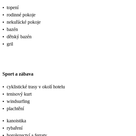
•
topení
•
rodinné pokoje
•
nekuřácké pokoje
•
bazén
•
dětský bazén
•
gril
Sport a zábava
•
cyklistické trasy v okolí hotelu
•
tenisový kurt
•
windsurfing
•
plachtění
•
kanoistika
•
rybaření
•
horolezectví a ferraty