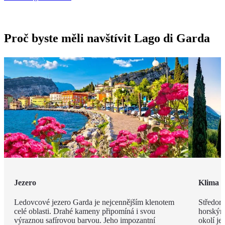
Proč byste měli navštívit Lago di Garda
Jezero
Klima
Ledovcové jezero Garda je nejcennějším klenotem
Středomo
celé oblasti. Drahé kameny připomíná i svou
horským
výraznou safírovou barvou. Jeho impozantní
okolí je