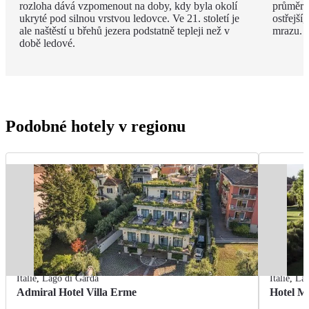
rozloha dává vzpomenout na doby, kdy byla okolí
průměrná
ukryté pod silnou vrstvou ledovce. Ve 21. století je
ostřejší
ale naštěstí u břehů jezera podstatně tepleji než v
mrazu.
době ledové.
Podobné hotely v regionu
Itálie
,
Lago di Garda
Itálie
,
Lag
Admiral Hotel Villa Erme
Hotel M