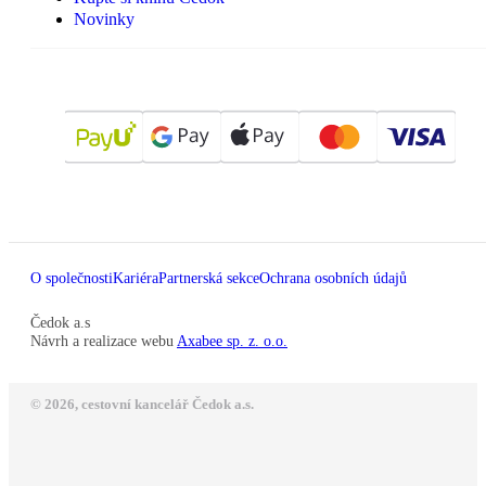
Novinky
O společnosti
Kariéra
Partnerská sekce
Ochrana osobních údajů
Čedok a.s
Návrh a realizace webu
Axabee sp. z. o.o.
© 2026, cestovní kancelář Čedok a.s.