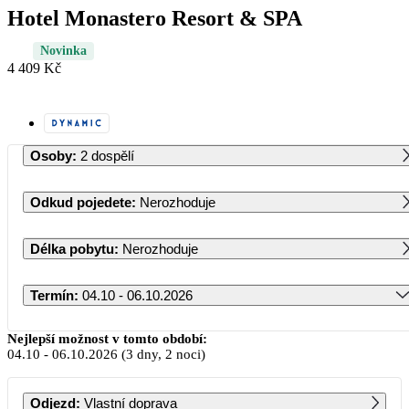
Hotel Monastero Resort & SPA
Novinka
4 409 Kč
Osoby
:
2 dospělí
Odkud pojedete
:
Nerozhoduje
Délka pobytu
:
Nerozhoduje
Termín
:
04.10 - 06.10.2026
Říjen 2026
Nejlepší možnost v tomto období:
04.10
-
06.10.2026
(3 dny, 2 noci)
PO
ÚT
ST
ČT
PÁ
SO
NE
Odjezd
:
Vlastní doprava