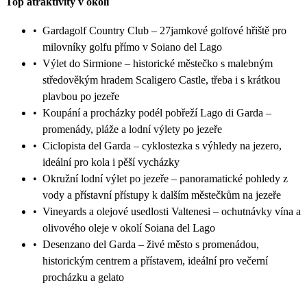
Top atraktivity v okolí
•
Gardagolf Country Club – 27jamkové golfové hřiště pro
milovníky golfu přímo v Soiano del Lago
•
Výlet do Sirmione – historické městečko s malebným
středověkým hradem Scaligero Castle, třeba i s krátkou
plavbou po jezeře
•
Koupání a procházky podél pobřeží Lago di Garda –
promenády, pláže a lodní výlety po jezeře
•
Ciclopista del Garda – cyklostezka s výhledy na jezero,
ideální pro kola i pěší vycházky
•
Okružní lodní výlet po jezeře – panoramatické pohledy z
vody a přístavní přístupy k dalším městečkům na jezeře
•
Vineyards a olejové usedlosti Valtenesi – ochutnávky vína a
olivového oleje v okolí Soiana del Lago
•
Desenzano del Garda – živé město s promenádou,
historickým centrem a přístavem, ideální pro večerní
procházku a gelato