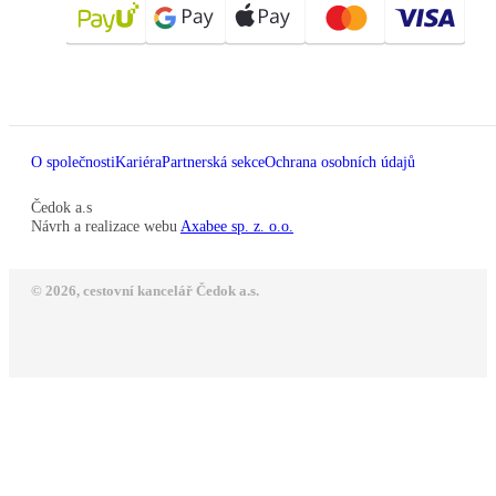
O společnosti
Kariéra
Partnerská sekce
Ochrana osobních údajů
Čedok a.s
Návrh a realizace webu
Axabee sp. z. o.o.
© 2026, cestovní kancelář Čedok a.s.