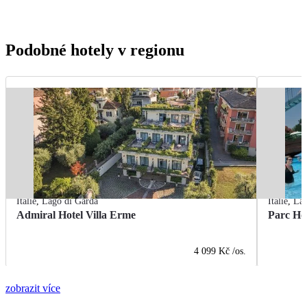
Podobné hotely v regionu
Itálie
,
Lago di Garda
Itálie
,
Lag
Admiral Hotel Villa Erme
Parc Ho
4 099 Kč
/os.
zobrazit více