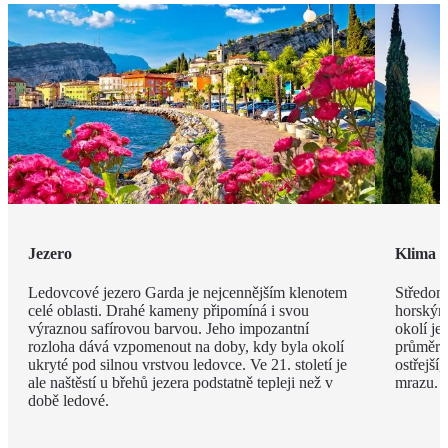
Jezero
Klima
Ledovcové jezero Garda je nejcennějším klenotem
Středomo
celé oblasti. Drahé kameny připomíná i svou
horským
výraznou safírovou barvou. Jeho impozantní
okolí je
rozloha dává vzpomenout na doby, kdy byla okolí
průměrná
ukryté pod silnou vrstvou ledovce. Ve 21. století je
ostřejší
ale naštěstí u břehů jezera podstatně tepleji než v
mrazu.
době ledové.