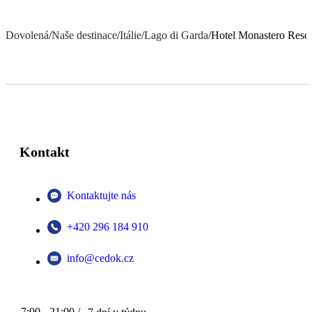
Dovolená
/
Naše destinace
/
Itálie
/
Lago di Garda
/
Hotel Monastero Reso
Kontakt
Kontaktujte nás
+420 296 184 910
info@cedok.cz
7:00 - 21:00 /