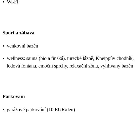
•
Wi-Fi
Sport a zábava
•
venkovní bazén
•
wellness: sauna (bio a finská), turecké lázně, Kneippův chodník,
ledová fontána, emoční sprchy, relaxační zóna, vyhřívaný bazén
Parkování
•
garážové parkování (10 EUR/den)