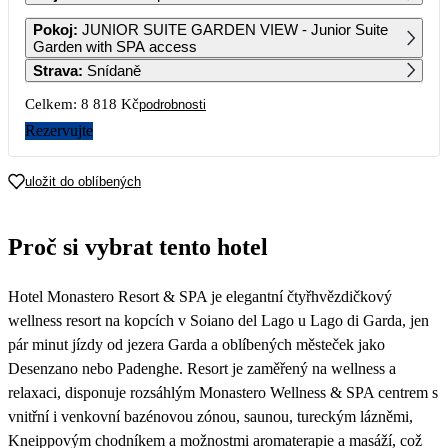
1
2
3
4
Pokoj
:
JUNIOR SUITE GARDEN VIEW - Junior Suite
5 899
6 269
5 899
4 409
Garden with SPA access
Strava
:
Snídaně
5
6
7
8
9
10
11
4 409
4 409
4 409
5 519
6 269
5 149
4 409
Celkem:
8 818 Kč
podrobnosti
12
13
14
15
16
17
18
Rezervujte
4 409
4 409
4 409
4 409
5 149
5 149
4 409
19
20
21
22
23
24
25
uložit do oblíbených
4 409
4 409
4 409
4 409
5 149
5 149
4 409
26
27
28
29
30
31
Proč si vybrat tento hotel
4 409
4 409
4 409
4 779
Hotel Monastero Resort & SPA je elegantní čtyřhvězdičkový
wellness resort na kopcích v Soiano del Lago u Lago di Garda, jen
pár minut jízdy od jezera Garda a oblíbených městeček jako
Desenzano nebo Padenghe. Resort je zaměřený na wellness a
relaxaci, disponuje rozsáhlým Monastero Wellness & SPA centrem s
vnitřní i venkovní bazénovou zónou, saunou, tureckým lázněmi,
Kneippovým chodníkem a možnostmi aromaterapie a masáží, což