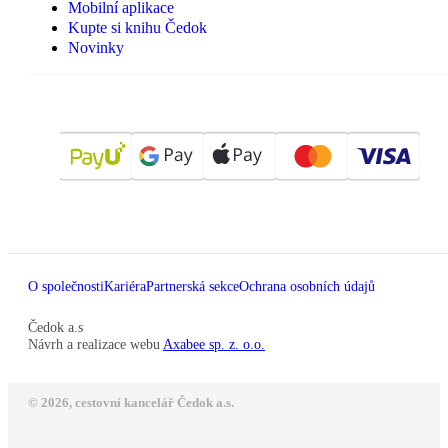
Mobilní aplikace
Kupte si knihu Čedok
Novinky
O společnosti
Kariéra
Partnerská sekce
Ochrana osobních údajů
Čedok a.s
Návrh a realizace webu
Axabee sp. z. o.o.
© 2026, cestovní kancelář Čedok a.s.