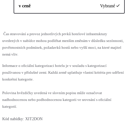
v ceně
Vybrané
Čas stravování a provoz jednotlivých prvků hotelové infrastruktury
uvedených v nabídce mohou podléhat menším změnám v důsledku sezónnosti,
povětrnostních podmínek, požadavků hostů nebo vyšší moci, na které majitel
nemá vliv.
Informace o oficiální kategorizaci hotelu je v souladu s kategorizací
používanou v příslušné zemi. Každá země uplatňuje vlastní kritéria pro udělení
konkrétní kategorie.
Polovina hvězdičky uvedená ve slovním popisu může označovat
nadhodnocenou nebo podhodnocenou kategorii ve srovnání s oficiální
kategorií.
Kód nabídky:
XIT2DON