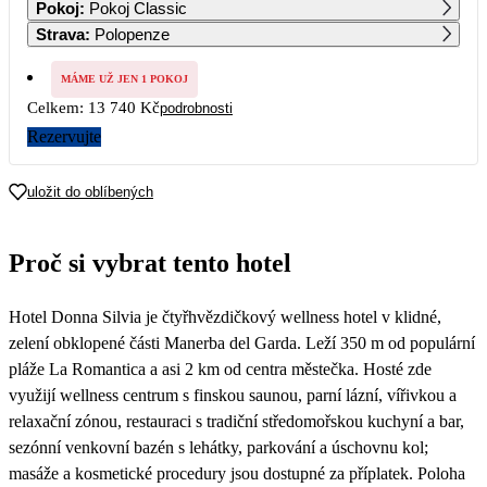
Pokoj
:
Pokoj Classic
6 870
Strava
:
Polopenze
2
3
4
5
6
7
8
6 870
6 870
6 870
6 870
6 870
6 870
6 870
MÁME UŽ JEN 1 POKOJ
Celkem:
13 740 Kč
podrobnosti
9
10
11
12
13
14
15
6 870
6 870
6 870
6 870
6 870
6 870
6 870
Rezervujte
16
17
18
19
20
21
22
6 870
6 870
6 870
6 870
6 870
6 870
6 870
uložit do oblíbených
23
24
25
26
27
28
29
6 870
6 870
6 870
6 870
6 870
6 870
6 870
Proč si vybrat tento hotel
30
6 870
Hotel Donna Silvia je čtyřhvězdičkový wellness hotel v klidné,
zelení obklopené části Manerba del Garda. Leží 350 m od populární
pláže La Romantica a asi 2 km od centra městečka. Hosté zde
využijí wellness centrum s finskou saunou, parní lázní, vířivkou a
relaxační zónou, restauraci s tradiční středomořskou kuchyní a bar,
sezónní venkovní bazén s lehátky, parkování a úschovnu kol;
masáže a kosmetické procedury jsou dostupné za příplatek. Poloha