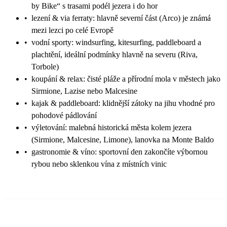
by Bike“ s trasami podél jezera i do hor
•
lezení & via ferraty: hlavně severní část (Arco) je známá
mezi lezci po celé Evropě
•
vodní sporty: windsurfing, kitesurfing, paddleboard a
plachtění, ideální podmínky hlavně na severu (Riva,
Torbole)
•
koupání & relax: čisté pláže a přírodní mola v městech jako
Sirmione, Lazise nebo Malcesine
•
kajak & paddleboard: klidnější zátoky na jihu vhodné pro
pohodové pádlování
•
výletování: malebná historická města kolem jezera
(Sirmione, Malcesine, Limone), lanovka na Monte Baldo
•
gastronomie & víno: sportovní den zakončíte výbornou
rybou nebo sklenkou vína z místních vinic