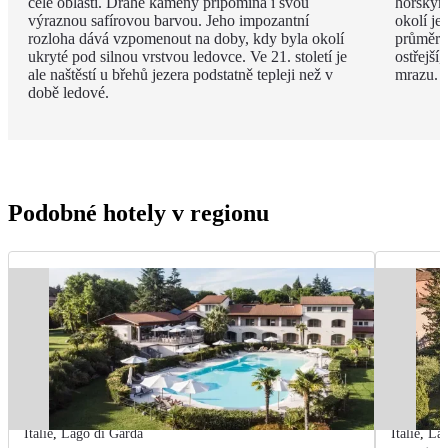
celé oblasti. Drahé kameny připomíná i svou
horským
výraznou safírovou barvou. Jeho impozantní
okolí je
rozloha dává vzpomenout na doby, kdy byla okolí
průměrná
ukryté pod silnou vrstvou ledovce. Ve 21. století je
ostřejší
ale naštěstí u břehů jezera podstatně tepleji než v
mrazu.
době ledové.
Podobné hotely v regionu
Itálie
,
Lago di Garda
Itálie
,
Lag