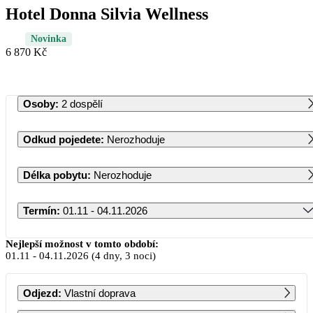
Hotel Donna Silvia Wellness
Novinka
6 870 Kč
Osoby
:
2 dospělí
Odkud pojedete
:
Nerozhoduje
Délka pobytu
:
Nerozhoduje
Termín
:
01.11 - 04.11.2026
Listopad 2026
Nejlepší možnost v tomto období:
01.11
-
04.11.2026
(4 dny, 3 noci)
PO
ÚT
ST
ČT
PÁ
SO
NE
Odjezd
:
Vlastní doprava
1