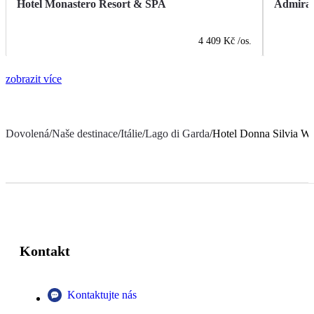
Hotel Monastero Resort & SPA
Admiral
4 409 Kč
/os.
zobrazit více
Dovolená
/
Naše destinace
/
Itálie
/
Lago di Garda
/
Hotel Donna Silvia We
Kontakt
Kontaktujte nás