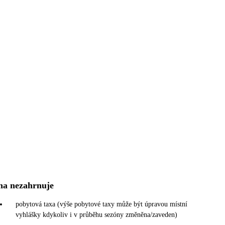
na nezahrnuje
pobytová taxa (výše pobytové taxy může být úpravou místní
vyhlášky kdykoliv i v průběhu sezóny změněna/zaveden)