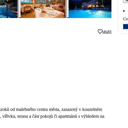
Ce
Re
uložit
ár kroků od malebného centra města, zasazený v kouzelném
 vířivku, terasu a část pokojů či apartmánů s výhledem na