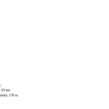
m
a: 63 km
stávka: 170 m