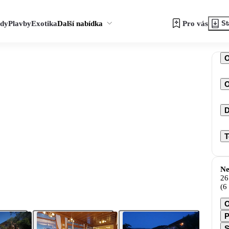
zdy
Plavby
Exotika
Další nabídka
Pro vás
St
O
D
T
Ne
26
(6
O
P
S