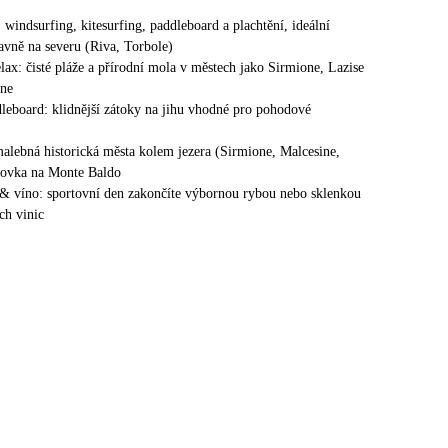
 windsurfing, kitesurfing, paddleboard a plachtění, ideální
vně na severu (Riva, Torbole)
lax: čisté pláže a přírodní mola v městech jako Sirmione, Lazise
ine
leboard: klidnější zátoky na jihu vhodné pro pohodové
malebná historická města kolem jezera (Sirmione, Malcesine,
novka na Monte Baldo
& víno: sportovní den zakončíte výbornou rybou nebo sklenkou
ch vinic