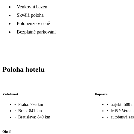
Venkovní bazén
Skvělá poloha
Polopenze v ceně
Bezplatné parkování
Poloha hotelu
Vzdálenost
Doprava
•
Praha: 776 km
•
trajekt: 500 
•
Brno: 841 km
•
letiště Veron
•
Bratislava: 840 km
•
autobusvá za
Okolí