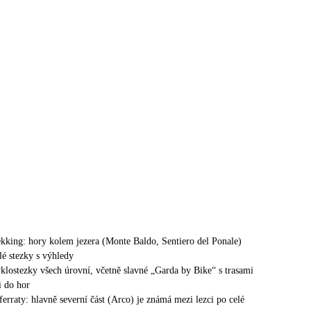
trekking: hory kolem jezera (Monte Baldo, Sentiero del Ponale)
lé stezky s výhledy
cyklostezky všech úrovní, včetně slavné „Garda by Bike“ s trasami
i do hor
ferraty: hlavně severní část (Arco) je známá mezi lezci po celé