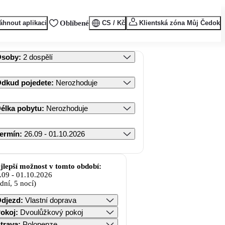
áhnout aplikaci
Oblíbené
CS / Kč
Klientská zóna Můj Čedok
Osoby
:
2 dospělí
dkud pojedete
:
Nerozhoduje
élka pobytu
:
Nerozhoduje
ermín
:
26.09 - 01.10.2026
jlepší možnost v tomto období:
.09
-
01.10.2026
 dní, 5 nocí)
djezd
:
Vlastní doprava
okoj
:
Dvoulůžkový pokoj
trava
:
Polopenze