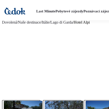
Last Minute
Pobytové zájezdy
Poznávací záje
více fotografií (11)
Dovolená
/
Naše destinace
/
Itálie
/
Lago di Garda
/
Hotel Alpi