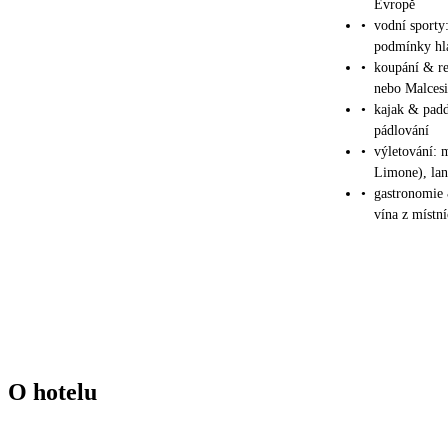
Evropě
•
vodní sporty:
podmínky hla
•
koupání & re
nebo Malces
•
kajak & padd
pádlování
•
výletování: 
Limone), la
•
gastronomie 
vína z místní
O hotelu