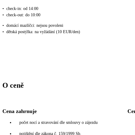
•
check-in: od 14:00
•
check-out: do 10:00
•
domácí mazlíčci: nejsou povoleni
•
dětská postýlka: na vyžádání (10 EUR/den)
O ceně
Cena zahrnuje
Ce
počet nocí a stravování dle smlouvy o zájezdu
pojištění dle zákona č. 159/1999 Sb.