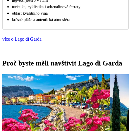
největší jezero v Itálii
turistika, cyklistika i adrenalinové ferraty
oblast kvalitního vína
krásné pláže a autentická atmosféra
více o Lago di Garda
Proč byste měli navštívit Lago di Garda