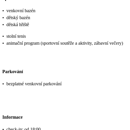
•
venkovní bazén
•
dětský bazén
•
dětská hřiště
•
stolní tenis
•
animační program (sportovní soutěže a aktivity, zábavní večery)
Parkování
•
bezplatné venkovní parkování
Informace
•
check-in: od 18:00