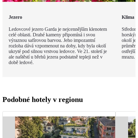
Jezero
Klima
Ledovcové jezero Garda je nejcennějším klenotem
Středomo
celé oblasti. Drahé kameny připomíná i svou
horským
výraznou safírovou barvou. Jeho impozantní
okolí je
rozloha dává vzpomenout na doby, kdy byla okolí
průměrná
ukryté pod silnou vrstvou ledovce. Ve 21. století je
ostřejší
ale naštěstí u břehů jezera podstatně tepleji než v
mrazu.
době ledové.
Podobné hotely v regionu