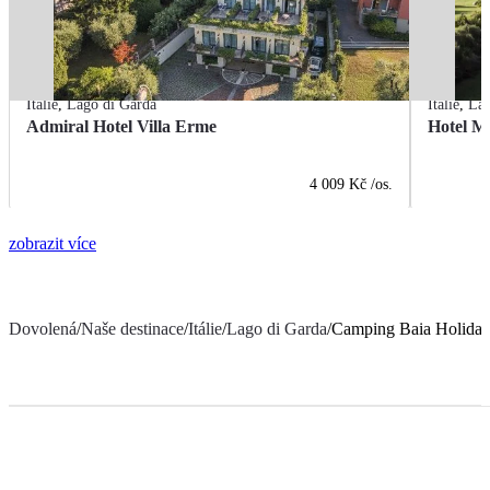
Itálie
,
Lago di Garda
Itálie
,
Lag
Admiral Hotel Villa Erme
Hotel M
4 009 Kč
/os.
zobrazit více
Dovolená
/
Naše destinace
/
Itálie
/
Lago di Garda
/
Camping Baia Holiday