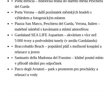
•
Porta Brescia – historická brána do starého města Peschiera
del Garda
•
Porta Verona – další pozůstatek městských hradeb s
výhledem a fotogenickým místem
•
Piazza San Marco, Peschiera del Garda, Verona, Italien –
malebné náměstí s kavárnami a místní atmosférou
•
Gardaland SEA LIFE Aquarium – akvárium s více než
5 000 tvory a podvodními tunely (v areálu Gardalandu)
•
Braccobaldo Beach – populární pláž s možností koupání a
relaxace u jezera
•
Santuario della Madonna del Frassino – klidné poutní místo
v přírodě ideální pro odpočinek
•
Parco degli Aviatori – park s prostorem pro procházky a
relaxaci u vody