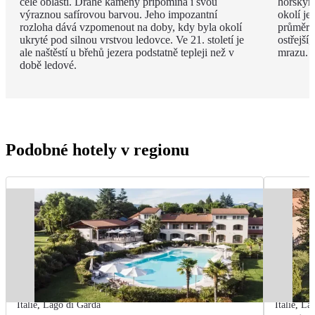
celé oblasti. Drahé kameny připomíná i svou
horským
výraznou safírovou barvou. Jeho impozantní
okolí je
rozloha dává vzpomenout na doby, kdy byla okolí
průměrná
ukryté pod silnou vrstvou ledovce. Ve 21. století je
ostřejší
ale naštěstí u břehů jezera podstatně tepleji než v
mrazu.
době ledové.
Podobné hotely v regionu
Itálie
,
Lago di Garda
Itálie
,
Lag