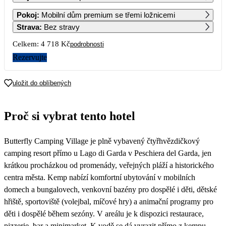
1
2
3
4
Pokoj
:
Mobilní dům premium se třemi ložnicemi
2 909
2 909
2 909
2 909
Strava
:
Bez stravy
5
6
7
8
9
10
11
Celkem:
4 718 Kč
podrobnosti
2 909
2 909
2 909
Rezervujte
12
13
14
15
16
17
18
uložit do oblíbených
19
20
21
22
23
24
25
2 359
2 359
Proč si vybrat tento hotel
26
27
28
29
30
31
2 359
2 359
2 359
2 359
Butterfly Camping Village je plně vybavený čtyřhvězdičkový
camping resort přímo u Lago di Garda v Peschiera del Garda, jen
krátkou procházkou od promenády, veřejných pláží a historického
centra města. Kemp nabízí komfortní ubytování v mobilních
domech a bungalovech, venkovní bazény pro dospělé i děti, dětské
hřiště, sportoviště (volejbal, míčové hry) a animační programy pro
děti i dospělé během sezóny. V areálu je k dispozici restaurace,
pizzerie, bar a minimarket. K vodě se dá vyrazit přímo z kempu