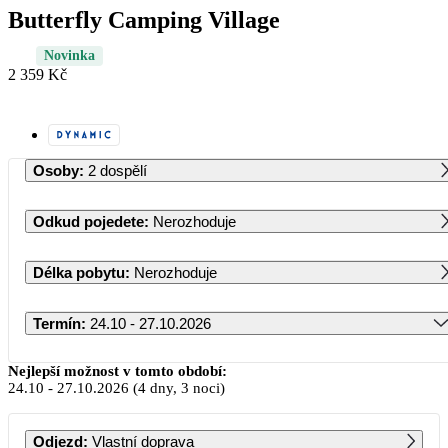
Butterfly Camping Village
Novinka
2 359 Kč
Osoby
:
2 dospělí
Odkud pojedete
:
Nerozhoduje
Délka pobytu
:
Nerozhoduje
Termín
:
24.10 - 27.10.2026
Říjen 2026
Nejlepší možnost v tomto období:
24.10
-
27.10.2026
(4 dny, 3 noci)
PO
ÚT
ST
ČT
PÁ
SO
NE
Odjezd
:
Vlastní doprava