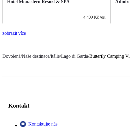
Hotel Monastero Resort & SPA
Admiral
4 409 Kč
/os.
zobrazit více
Dovolená
/
Naše destinace
/
Itálie
/
Lago di Garda
/
Butterfly Camping Vil
Kontakt
Kontaktujte nás