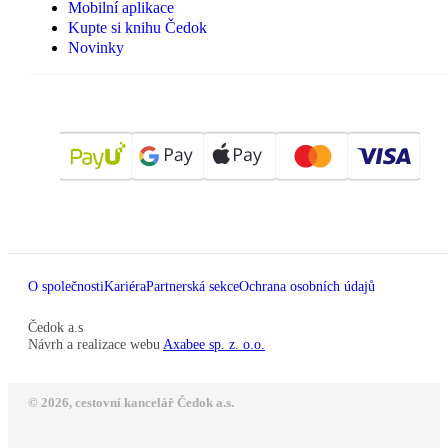
Mobilní aplikace
Kupte si knihu Čedok
Novinky
O společnosti
Kariéra
Partnerská sekce
Ochrana osobních údajů
Čedok a.s
Návrh a realizace webu
Axabee sp. z. o.o.
© 2026, cestovní kancelář Čedok a.s.