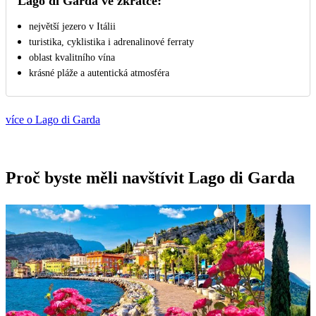
Lago di Garda ve zkratce:
největší jezero v Itálii
turistika, cyklistika i adrenalinové ferraty
oblast kvalitního vína
krásné pláže a autentická atmosféra
více o Lago di Garda
Proč byste měli navštívit Lago di Garda