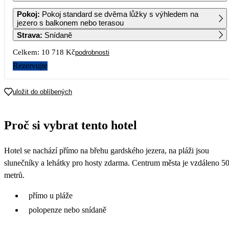
1
2
3
4
Pokoj
:
Pokoj standard se dvěma lůžky s výhledem na
5 749
jezero s balkonem nebo terasou
Strava
:
Snídaně
5
6
7
8
9
10
11
5 359
Celkem:
10 718 Kč
podrobnosti
12
13
14
15
16
17
18
Rezervujte
5 359
5 359
5 359
5 359
19
20
21
22
23
24
25
uložit do oblíbených
26
27
28
29
30
31
Proč si vybrat tento hotel
Hotel se nachází přímo na břehu gardského jezera, na pláži jsou
slunečníky a lehátky pro hosty zdarma. Centrum města je vzdáleno 5
metrů.
přímo u pláže
polopenze nebo snídaně