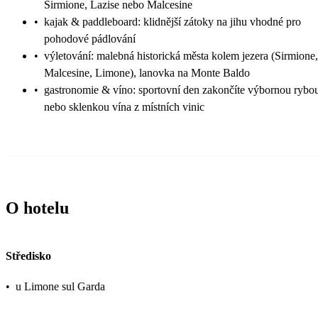
Sirmione, Lazise nebo Malcesine
•
kajak & paddleboard: klidnější zátoky na jihu vhodné pro
pohodové pádlování
•
výletování: malebná historická města kolem jezera (Sirmione,
Malcesine, Limone), lanovka na Monte Baldo
•
gastronomie & víno: sportovní den zakončíte výbornou rybo
nebo sklenkou vína z místních vinic
O hotelu
Středisko
•
u Limone sul Garda