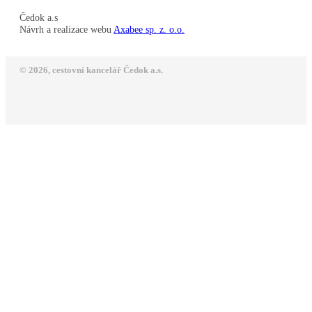
Čedok a.s
Návrh a realizace webu
Axabee sp. z. o.o.
© 2026, cestovní kancelář Čedok a.s.