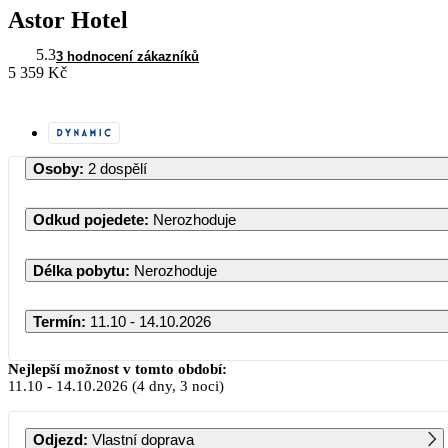
Astor Hotel
5.3
3 hodnocení zákazníků
5 359 Kč
Osoby
:
2 dospělí
Odkud pojedete
:
Nerozhoduje
Délka pobytu
:
Nerozhoduje
Termín
:
11.10 - 14.10.2026
Říjen 2026
Nejlepší možnost v tomto období:
11.10
-
14.10.2026
(4 dny, 3 noci)
PO
ÚT
ST
ČT
PÁ
SO
NE
Odjezd
:
Vlastní doprava