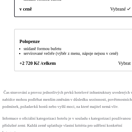
v ceně
Vybrané
Polopenze
snídaně formou bufetu
servírované večeře (výběr z menu, nápoje nejsou v ceně)
+2 720 Kč /celkem
Vybrat
Čas stravování a provoz jednotlivých prvků hotelové infrastruktury uvedených 
nabídce mohou podléhat menším změnám v důsledku sezónnosti, povětrnostních
podmínek, požadavků hostů nebo vyšší moci, na které majitel nemá vliv.
Informace o oficiální kategorizaci hotelu je v souladu s kategorizací používanou
příslušné zemi. Každá země uplatňuje vlastní kritéria pro udělení konkrétní