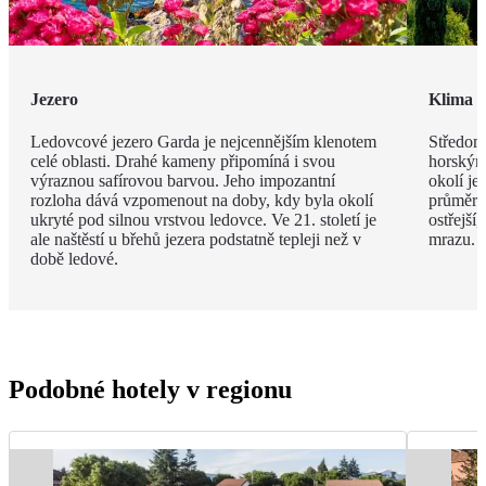
Jezero
Klima
Ledovcové jezero Garda je nejcennějším klenotem
Středomo
celé oblasti. Drahé kameny připomíná i svou
horským
výraznou safírovou barvou. Jeho impozantní
okolí je
rozloha dává vzpomenout na doby, kdy byla okolí
průměrná
ukryté pod silnou vrstvou ledovce. Ve 21. století je
ostřejší
ale naštěstí u břehů jezera podstatně tepleji než v
mrazu.
době ledové.
Podobné hotely v regionu