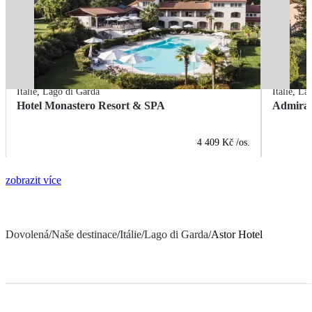
Itálie
,
Lago di Garda
Itálie
,
Lag
Hotel Monastero Resort & SPA
Admiral
4 409 Kč
/os.
zobrazit více
Dovolená
/
Naše destinace
/
Itálie
/
Lago di Garda
/
Astor Hotel