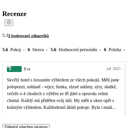
Recenze
5.3
3 hodnocení zákazníků
5.6
Pokoj
6
Strava
5.6
Hodnocení personálu
6
Poloha
zář 2025
6
Eva
Skvělý hotel s luxusním výhledem ze všech pokojů. Měli jsme
polopenzi, snídaně - vejce, šunka, různé salámy, sýry, sladké,
večeře o 4 chodech z výběru ze tří jídel a opravdu velmi
chutná. Každý má přidělen svůj stůl. My měli u oken opět s
krásným výhledem. Každodenní úklid pokoje. Byla i malá
lednička. Do centra Limone cca 500 m. Moc romantické
městečko. Mohu jen doporučit.
Zobrazit všechny recenze