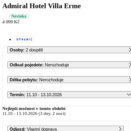
Admiral Hotel Villa Erme
Novinka
4 099 Kč
Osoby
:
2 dospělí
Odkud pojedete
:
Nerozhoduje
Délka pobytu
:
Nerozhoduje
Termín
:
11.10 - 13.10.2026
Říjen 2026
Nejlepší možnost v tomto období:
11.10
-
13.10.2026
(3 dny, 2 noci)
PO
ÚT
ST
ČT
PÁ
SO
NE
Odjezd
:
Vlastní doprava