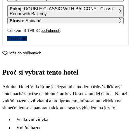
1
2
3
4
Pokoj
:
DOUBLE CLASSIC WITH BALCONY - Classic
5 329
6 149
5 459
4 509
Room with Balcony
Strava
:
Snídaně
5
6
7
8
9
10
11
4 369
4 369
4 509
5 459
6 559
5 459
4 099
Celkem:
8 198 Kč
podrobnosti
12
13
14
15
16
17
18
Rezervujte
4 099
4 099
4 099
4 779
5 599
4 919
4 099
19
20
21
22
23
24
25
uložit do oblíbených
4 099
4 099
4 099
5 049
6 009
5 049
4 099
26
27
28
29
30
31
Proč si vybrat tento hotel
4 099
4 099
4 099
4 649
Admiral Hotel Villa Erme je elegantní a moderní tříhvězdičkový
hotel nacházející se na břehu Gardy v Desenzanu del Garda. Nabízí
vnitřní bazén s vířivkami a protiproudem, infra‑saunu, vířivku na
sluneční terase a panoramatickou terasu s výhledem na jezero.
Venkovní vířivka
Vnitřní bazén