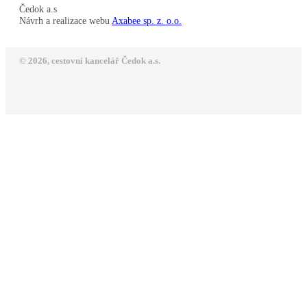
Čedok a.s
Návrh a realizace webu
Axabee sp. z. o.o.
© 2026, cestovní kancelář Čedok a.s.