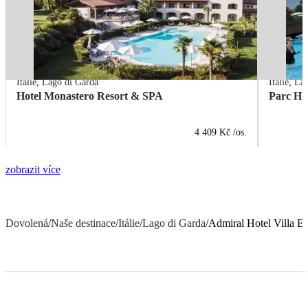
Itálie
,
Lago di Garda
Itálie
,
Lag
Hotel Monastero Resort & SPA
Parc Ho
4 409 Kč
/os.
zobrazit více
Dovolená
/
Naše destinace
/
Itálie
/
Lago di Garda
/
Admiral Hotel Villa E