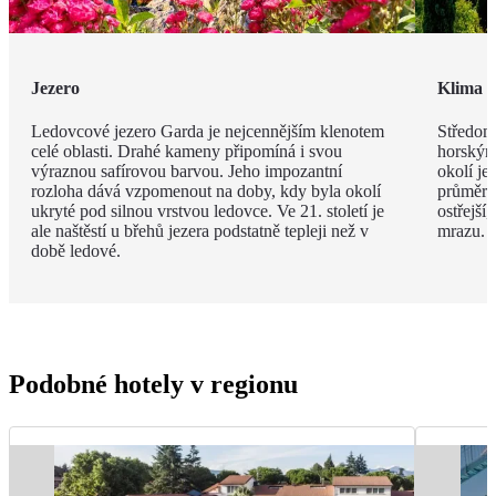
Jezero
Klima
Ledovcové jezero Garda je nejcennějším klenotem
Středomo
celé oblasti. Drahé kameny připomíná i svou
horským
výraznou safírovou barvou. Jeho impozantní
okolí je
rozloha dává vzpomenout na doby, kdy byla okolí
průměrná
ukryté pod silnou vrstvou ledovce. Ve 21. století je
ostřejší
ale naštěstí u břehů jezera podstatně tepleji než v
mrazu.
době ledové.
Podobné hotely v regionu