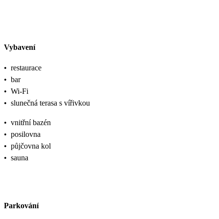
Vybavení
•
restaurace
•
bar
•
Wi-Fi
•
slunečná terasa s vířivkou
•
vnitřní bazén
•
posilovna
•
půjčovna kol
•
sauna
Parkování