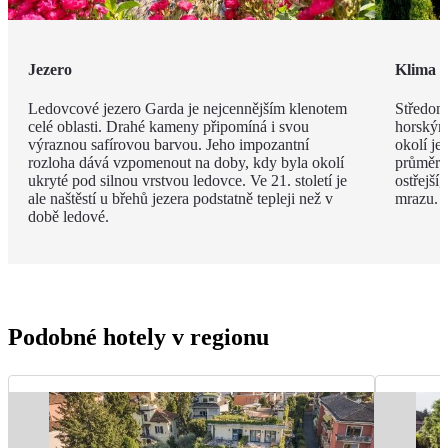
Jezero
Klima
Ledovcové jezero Garda je nejcennějším klenotem
Středomo
celé oblasti. Drahé kameny připomíná i svou
horským
výraznou safírovou barvou. Jeho impozantní
okolí je
rozloha dává vzpomenout na doby, kdy byla okolí
průměrná
ukryté pod silnou vrstvou ledovce. Ve 21. století je
ostřejší
ale naštěstí u břehů jezera podstatně tepleji než v
mrazu.
době ledové.
Podobné hotely v regionu