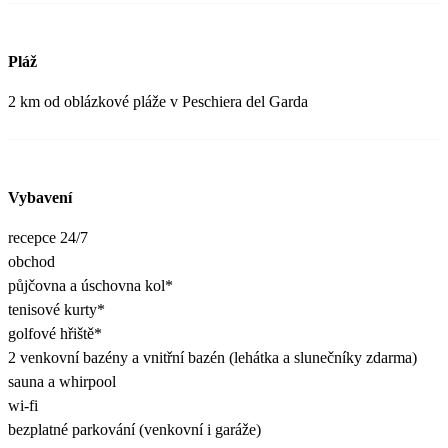
Pláž
2 km od oblázkové pláže v Peschiera del Garda
Vybavení
recepce 24/7
obchod
půjčovna a úschovna kol*
tenisové kurty*
golfové hřiště*
2 venkovní bazény a vnitřní bazén (lehátka a slunečníky zdarma)
sauna a whirpool
wi-fi
bezplatné parkování (venkovní i garáže)