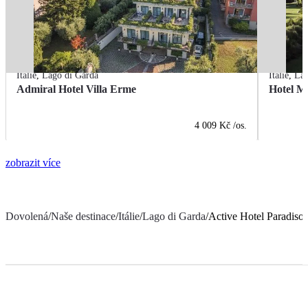
Itálie
,
Lago di Garda
Itálie
,
Lag
Admiral Hotel Villa Erme
Hotel M
4 009 Kč
/os.
zobrazit více
Dovolená
/
Naše destinace
/
Itálie
/
Lago di Garda
/
Active Hotel Paradiso