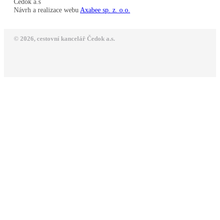
Čedok a.s
Návrh a realizace webu
Axabee sp. z. o.o.
© 2026, cestovní kancelář Čedok a.s.